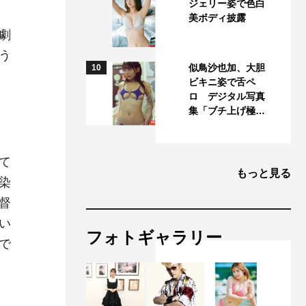
ジェリー姿で色白
美ボディ披露
劇
う
似鳥沙也加、大胆
10
ビキニ姿で舌ペ
ロ デジタル写真
集「ブチ上げ極…
て
もっと見る
染
督
い
フォトギャラリー
で