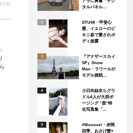
アラに興奮「デジ
月27日
タルパネル…
STU48・甲斐心
2
愛、イエローのビ
キニ姿で愛されボ
ディ披露
」
『アナザースカイ
3
り
SP』Snow
ら
Man・ラウールが
モデル挑戦…
小日向結衣らグラ
4
ドル6人が大胆ポ
た
ージング “股”特
化写真集「…
#Mooove!・赤間
5
四季、おさげ髪×