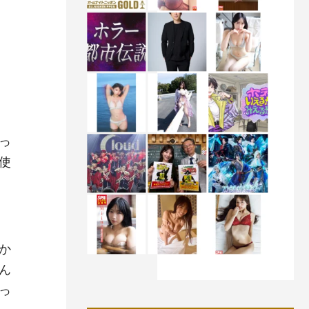
っ
使
か
ん
っ