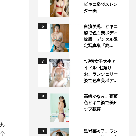
ビキニ姿でスレン
ダー美…
白濱美兎、ビキニ
6
姿で色白美ボディ
披露 デジタル限
定写真集『純…
“現役女子大生ア
7
イドル”七海り
お、ランジェリー
姿で色白美ボデ…
高崎かなみ、葡萄
8
色ビキニ姿で美ヒ
ップ披露
あ
黒嵜菜々子、ラン
9
今