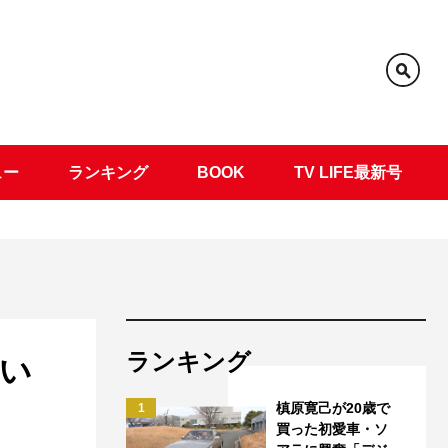
ュー
ランキング
BOOK
TV LIFE最新号
ランキング
思い
槙原寛己が20歳で
1
買った初愛車・ソ