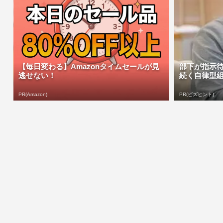
【毎日変わる】Amazonタイムセールが見
部下が指示待
逃せない！
続く自律型
PR(Amazon)
PR(ビズヒント)