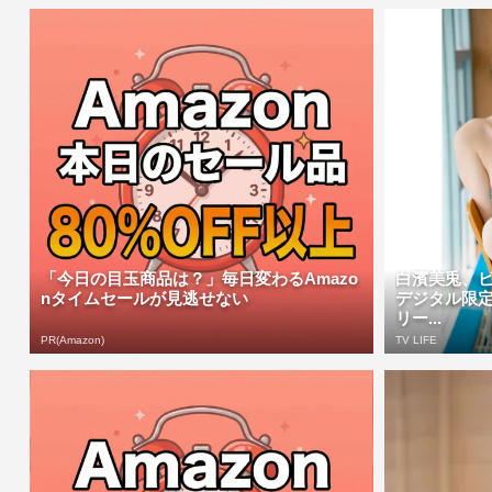
「今日の目玉商品は？」毎日変わるAmazo
白濱美兎、
nタイムセールが見逃せない
デジタル限
リー...
PR(Amazon)
TV LIFE