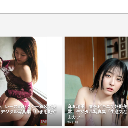
の、レースのセクシー衣装で美
麻倉瑞季、春色ビキニで妖艶美
 デジタル写真集「いまを艶や
露 デジタル写真集「生意気な
面カッ...
TV LIFE