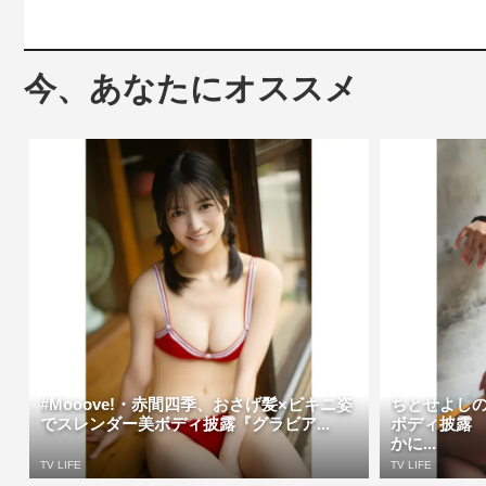
今、あなたにオススメ
#Mooove!・赤間四季、おさげ髪×ビキニ姿
ちとせよし
でスレンダー美ボディ披露『グラビア...
ボディ披露
かに...
TV LIFE
TV LIFE