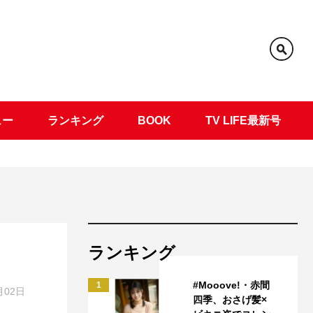
ュー
ランキング
BOOK
TV LIFE最新号
ランキング
#Mooove!・赤間
1
月02日
四季、おさげ髪×