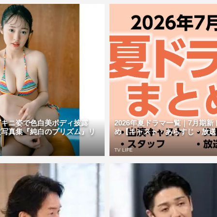
ビキニ姿で色白美ボディ披露
2026年夏ドラマ一覧｜7月期
定写真集『純白のプリズム』リ
め【キャスト・あらすじ・放送日】 
TV LIFE