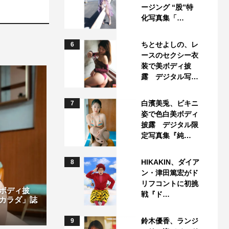
ージング “股”特
化写真集「…
ちとせよしの、レ
6
ースのセクシー衣
装で美ボディ披
露 デジタル写…
白濱美兎、ビキニ
7
姿で色白美ボディ
披露 デジタル限
定写真集『純…
HIKAKIN、ダイア
8
ン・津田篤宏がド
リフコントに初挑
ボディ披
戦『ド…
カラダ」誌
鈴木優香、ランジ
9