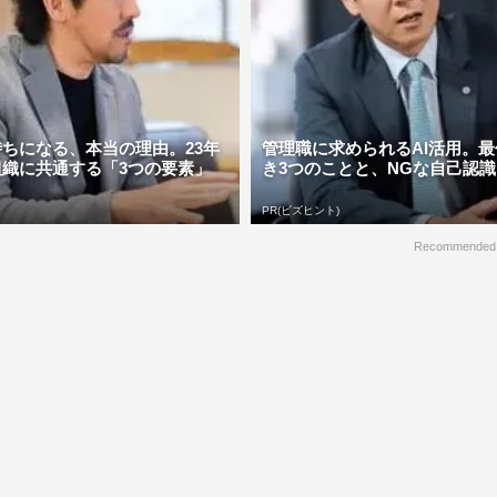
ちになる、本当の理由。23年
管理職に求められるAI活用。
組織に共通する「3つの要素」
き3つのことと、NGな自己認識
PR(ビズヒント)
Recommended