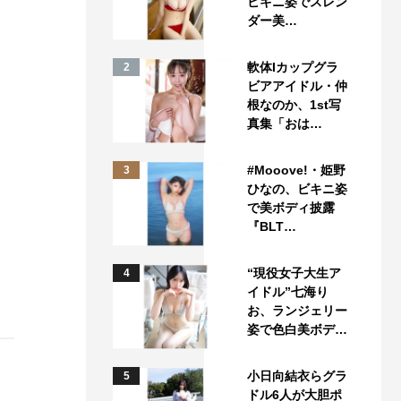
ビキニ姿でスレン
ダー美…
軟体Iカップグラ
2
ビアアイドル・仲
根なのか、1st写
真集「おは…
#Mooove!・姫野
3
ひなの、ビキニ姿
で美ボディ披露
『BLT…
“現役女子大生ア
4
イドル”七海り
お、ランジェリー
姿で色白美ボデ…
小日向結衣らグラ
5
ドル6人が大胆ポ