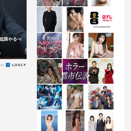
最低限やるべ
 by