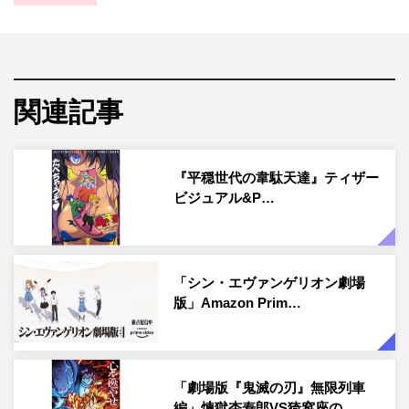
関連記事
『平穏世代の韋駄天達』ティザー
ビジュアル&P…
「シン・エヴァンゲリオン劇場
版」Amazon Prim…
「劇場版『鬼滅の刃』無限列車
編」煉獄杏寿郎VS猗窩座の…