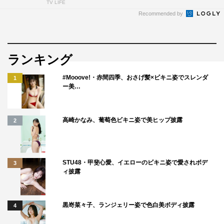
TV LIFE
Recommended by
ランキング
#Mooove!・赤間四季、おさげ髪×ビキニ姿でスレンダ
1
ー美…
高崎かなみ、葡萄色ビキニ姿で美ヒップ披露
2
STU48・甲斐心愛、イエローのビキニ姿で愛されボデ
3
ィ披露
黒嵜菜々子、ランジェリー姿で色白美ボディ披露
4