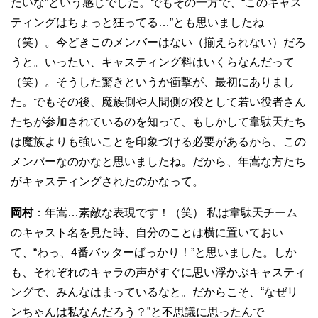
たいな”という感じでした。でもその一方で、“このキャス
ティングはちょっと狂ってる…”とも思いましたね
（笑）。今どきこのメンバーはない（揃えられない）だろ
うと。いったい、キャスティング料はいくらなんだって
（笑）。そうした驚きというか衝撃が、最初にありまし
た。でもその後、魔族側や人間側の役として若い役者さん
たちが参加されているのを知って、もしかして韋駄天たち
は魔族よりも強いことを印象づける必要があるから、この
メンバーなのかなと思いましたね。だから、年嵩な方たち
がキャスティングされたのかなって。
岡村
：年嵩…素敵な表現です！（笑） 私は韋駄天チーム
のキャスト名を見た時、自分のことは横に置いておい
て、“わっ、4番バッターばっかり！”と思いました。しか
も、それぞれのキャラの声がすぐに思い浮かぶキャスティ
ングで、みんなはまっているなと。だからこそ、“なぜリ
ンちゃんは私なんだろう？”と不思議に思ったんで