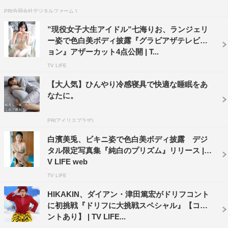
PR(合同会社デジタルファーム )
”現役女子大生アイドル”七海りお、ランジェリ
ー姿で色白美ボディ披露『グラビアザテレビジ
ョン』アザーカット4点公開 | T...
TV LIFE
【大人気】ひんやり冷感寝具で快適な睡眠をあ
なたに。
PR(アイリスプラザ)
白濱美兎、ビキニ姿で色白美ボディ披露 デジ
タル限定写真集『純白のプリズム』リリース | T
V LIFE web
TV LIFE
HIKAKIN、ダイアン・津田篤宏がドリフコント
に初挑戦『ドリフに大挑戦スペシャル』【コメ
ントあり】 | TV LIFE...