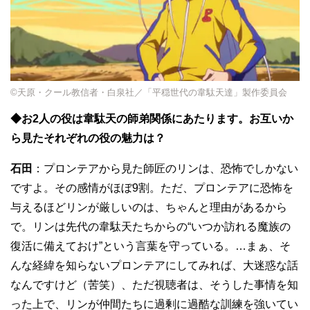
©天原・クール教信者・白泉社／「平穏世代の韋駄天達」製作委員会
◆お2人の役は韋駄天の師弟関係にあたります。お互いか
ら見たそれぞれの役の魅力は？
石田
：プロンテアから見た師匠のリンは、恐怖でしかない
ですよ。その感情がほぼ9割。ただ、プロンテアに恐怖を
与えるほどリンが厳しいのは、ちゃんと理由があるから
で。リンは先代の韋駄天たちからの“いつか訪れる魔族の
復活に備えておけ”という言葉を守っている。…まぁ、そ
んな経緯を知らないプロンテアにしてみれば、大迷惑な話
なんですけど（苦笑）、ただ視聴者は、そうした事情を知
った上で、リンが仲間たちに過剰に過酷な訓練を強いてい