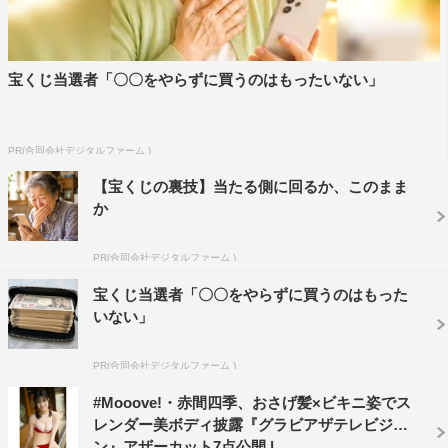
宝くじ当選者「〇〇をやらずに買うのはもったいない」
PR(合同会社デジタルファーム )
【宝くじの裏技】当たる側に回るか、このまま
か
PR(合同会社デジタルファーム )
宝くじ当選者「〇〇をやらずに買うのはもった
いない」
PR(合同会社デジタルファーム )
#Mooove!・赤間四季、おさげ髪×ビキニ姿でス
レンダー美ボディ披露『グラビアザテレビジョ
ン』アザーカット7点公開 |...