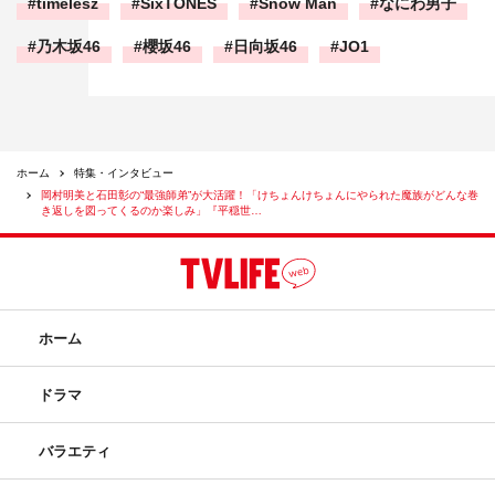
timelesz
SixTONES
Snow Man
なにわ男子
乃木坂46
櫻坂46
日向坂46
JO1
ホーム
特集・インタビュー
岡村明美と石田彰の“最強師弟”が大活躍！「けちょんけちょんにやられた魔族がどんな巻
き返しを図ってくるのか楽しみ」『平穏世…
ホーム
ドラマ
バラエティ