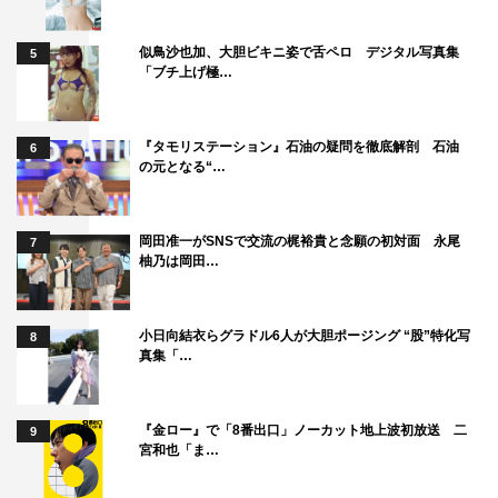
似鳥沙也加、大胆ビキニ姿で舌ペロ デジタル写真集
5
「ブチ上げ極…
『タモリステーション』石油の疑問を徹底解剖 石油
6
の元となる“…
岡田准一がSNSで交流の梶裕貴と念願の初対面 永尾
7
柚乃は岡田…
小日向結衣らグラドル6人が大胆ポージング “股”特化写
8
真集「…
『金ロー』で「8番出口」ノーカット地上波初放送 二
9
宮和也「ま…