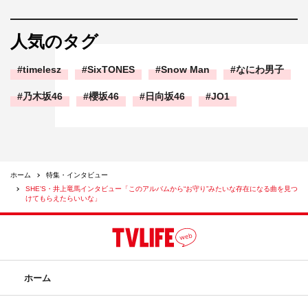
人気のタグ
timelesz
SixTONES
Snow Man
なにわ男子
乃木坂46
櫻坂46
日向坂46
JO1
ホーム
特集・インタビュー
SHE’S・井上竜馬インタビュー「このアルバムから“お守り”みたいな存在になる曲を見つ
けてもらえたらいいな」
ホーム