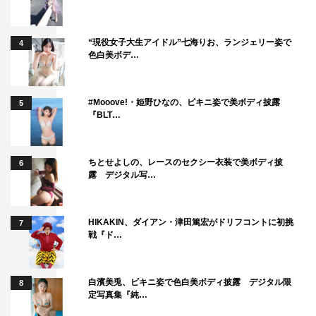
“現役女子大生アイドル”七海りお、ランジェリー姿で
4
色白美ボデ…
#Mooove!・姫野ひなの、ビキニ姿で美ボディ披露
5
『BLT…
ちとせよしの、レースのセクシー衣装で美ボディ披
6
露 デジタル写…
HIKAKIN、ダイアン・津田篤宏がドリフコントに初挑
7
戦『ド…
白濱美兎、ビキニ姿で色白美ボディ披露 デジタル限
8
定写真集『純…