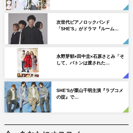
次世代ピアノロックバンド
「SHE’S」がドラマ『ルーム…
永野芽郁×田中圭×石原さとみ「そ
して、バトンは渡された…
SHE’Sが栗山千明主演『ラブコメ
の掟』で…