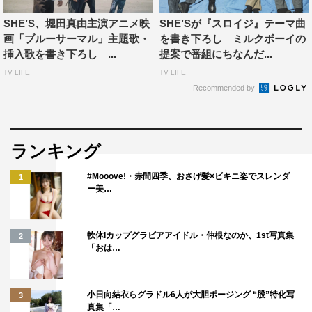
SHE’S、堀田真由主演アニメ映
SHE’Sが『スロイジ』テーマ曲
画「ブルーサーマル」主題歌・
を書き下ろし ミルクボーイの
挿入歌を書き下ろし ...
提案で番組にちなんだ...
TV LIFE
TV LIFE
Recommended by
ランキング
#Mooove!・赤間四季、おさげ髪×ビキニ姿でスレンダ
1
ー美…
軟体Iカップグラビアアイドル・仲根なのか、1st写真集
2
「おは…
小日向結衣らグラドル6人が大胆ポージング “股”特化写
3
真集「…