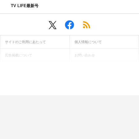
TV LIFE最新号
サイトのご利用にあたって
個人情報について
広告掲載について
お問い合わせ
インフォマティブデータ取得ガイドライン
当サイトに記載されている画像・動画・文章等の無断転用・無断転
載は固くお断り致します。
© ONE PUBLISHING