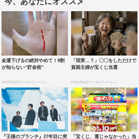
今、あなたにオススメ
金運下げるの絶対やめて！9割
「現実…？」〇〇をしただけで
が知らない“貯金術”
貧困主婦が宝くじ当選
PR(合同会社デジタルファーム )
PR(合同会社デジタルファーム )
『王様のブランチ』27年目に突
「宝くじ、運じゃなかった」当