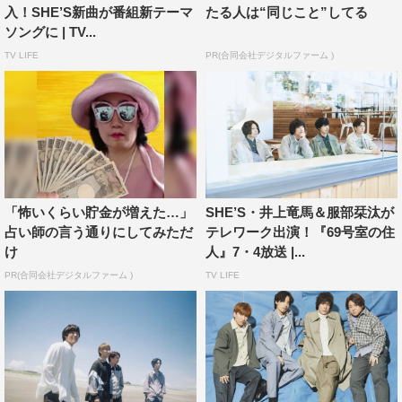
入！SHE’S新曲が番組新テーマ
たる人は“同じこと”してる
ソングに | TV...
TV LIFE
PR(合同会社デジタルファーム )
「怖いくらい貯金が増えた…」
SHE’S・井上竜馬＆服部栞汰が
占い師の言う通りにしてみただ
テレワーク出演！『69号室の住
け
人』7・4放送 |...
PR(合同会社デジタルファーム )
TV LIFE