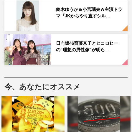
ろうと思い、周りが「大丈夫？」って心配するぐらいの変
鈴木ゆうか＆小宮璃央Ｗ主演ドラ
顔をしました（笑）。
マ『JKからやり直すシル…
◆撮影を振り返って、楽しかったことは？
小百合はもともとお嬢様で、傲慢な性格だったんです。
日向坂46齊藤京子とヒコロヒー
で、ちょくちょく当時を振り返る回想シーンがあったんで
の“理想の男性像”が明ら…
すけど、そのお芝居は楽しかったですね。バチが当たりそ
うだなと思いながら、お金をブン投げたり（笑）。ホーム
レスになるのも新鮮で、おうちもリアルに作られていたか
ら、こんな感じのところに住んでいるんだなって思ったり
今、あなたにオススメ
しました。私、キャンプが好きだったりするから、あれな
ら一晩ぐらい泊まれそうです。もちろん、実際に生活する
のは大変だと思いますけど。
◆自分自身の制服姿はいかがでしたか？
実際には高校を卒業してからだいぶたちますし、ちょっと