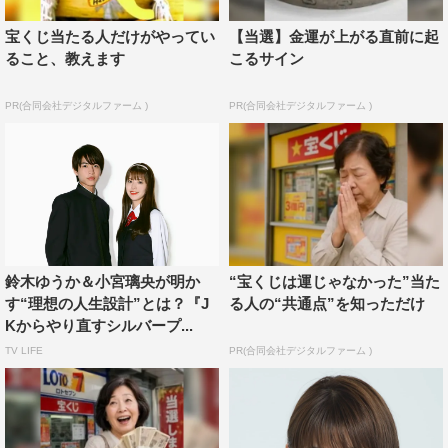
罪悪感がありました。でも母親に写真を見せたら、「まだ
宝くじ当たる人だけがやってい
【当選】金運が上がる直前に起
いけるね」みたいな返信が来て。周りもみんな制服姿だか
ること、教えます
こるサイン
ら、あまり違和感もなかったみたいです。私自身もなんか
勝手にJKスイッチが入りました（笑）。
PR(合同会社デジタルファーム )
PR(合同会社デジタルファーム )
◆撮影の合間はどんな雰囲気でしたか？
みんな明るかったから、居心地よくて。待ち時間のとき、
みんなで“大富豪”をして遊んだりしていました。元お嬢様
な小百合にピッタリですよね（笑）。でも私は出番の関係
であまり参加できなかったから、「今度みんなで集まって
鈴木ゆうか＆小宮璃央が明か
“宝くじは運じゃなかった”当た
す“理想の人生設計”とは？『J
る人の“共通点”を知っただけ
大富豪しようね」って話しました。
Kからやり直すシルバープ...
◆小百合に共感するところは？
TV LIFE
PR(合同会社デジタルファーム )
実は家族思いなところと、小百合はシルバープランが大事
と言いつつ普通に高校生活を楽しんでもいるのでそこか