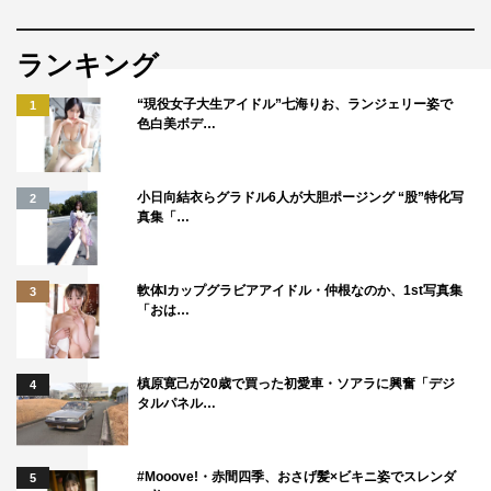
自分のシルバープランを考えるきっかけになりました。お
金にまつわる本を買ったし、あとは47歳のメイクをしたと
ランキング
きの自分にショックを受けたんです。年を取ったら、こん
なにシワができちゃうのかって。だからお肌のために日焼
“現役女子大生アイドル”七海りお、ランジェリー姿で
1
色白美ボデ…
けに注意して、睡眠も大事だからよく寝たいと思います
（笑）。
小日向結衣らグラドル6人が大胆ポージング “股”特化写
2
◆今作にちなみ、鈴木さんが“心の健康を保つために心が
真集「…
けていること”を教えてください。
私は飼っている犬の“ぺろ”と遊ぶことですね。家に帰ると
軟体Iカップグラビアアイドル・仲根なのか、1st写真集
3
「おは…
無邪気に「おかえり」って駆け寄ってくるから、悩みがあ
ったりしてもそれで一回リセットされるんです。ぺろは食
欲旺盛で特にお芋が好きだから、一緒に分け合って食べた
槙原寛己が20歳で買った初愛車・ソアラに興奮「デジ
4
タルパネル…
りします。
◆最後に、クライマックスの見どころをお願いします。
#Mooove!・赤間四季、おさげ髪×ビキニ姿でスレンダ
5