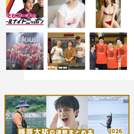
し、変われることを実証すると…。小百合たちが人生100
年時代を生きるうえで出した答えとは。
©「JKからやり直すシルバープラン」製作委員会
photo／関根和弘 text／小山智久
JKからやり直すシルバープラン
鈴木ゆうか