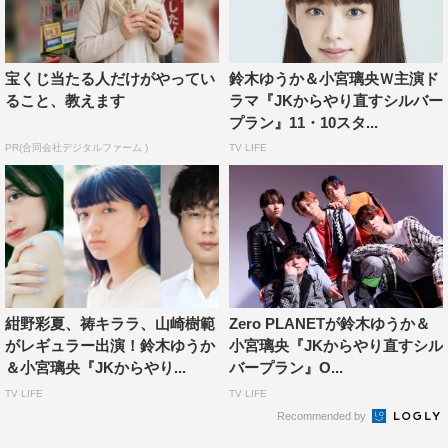
な。私も高校時代、文化祭とか楽しかったですし。ほかの
学校の友達も来るから、すんごい気合を入れていたんで
す。髪の毛をクルクル巻いて、当時はやっていた花冠を付
宝くじ当たる人だけがやってい
鈴木ゆうか＆小宮璃央Ｗ主演ド
けたりして。普通のたこ焼き屋さんだったんですけどね
ること、教えます
ラマ『JKからやり直すシルバー
（笑）。
プラン』11・10スタ...
PR(合同会社デジタルファーム )
TV LIFE
◆鈴木さんも高校生に戻りたいですか？
やり直すなら高校よりもっと前、赤ちゃんからがいいです
ね。そしたら、英会話とピアノを習いたいです。そういう
のをやっていると、大人になってから役立つ気がして。今
からでも遅くないかもしれないけど、子供の頃の方が吸収
力高いですし。まぁ私、ダンス習っていたのに、もう忘れ
紺野彩夏、祷キララ、山崎樹範
Zero PLANETが鈴木ゆうか＆
ちゃってるんですけど（笑）。やっぱり継続してないとダ
がレギュラー出演！鈴木ゆうか
小宮璃央『JKからやり直すシル
＆小宮璃央『JKからやり...
バープラン』O...
メなのかと思います。
TV LIFE
TV LIFE
◆この作品から影響を受けた部分もありますか？
Recommended by