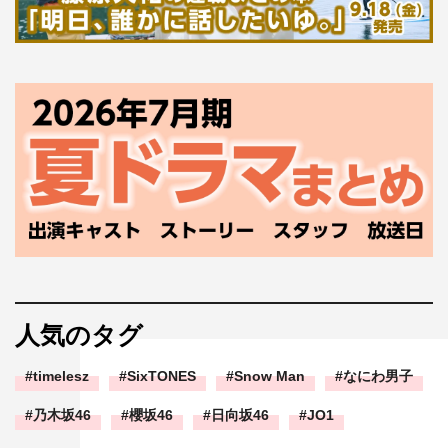
人気のタグ
timelesz
SixTONES
Snow Man
なにわ男子
乃木坂46
櫻坂46
日向坂46
JO1