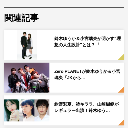
関連記事
鈴木ゆうか＆小宮璃央が明かす“理
想の人生設計”とは？『…
◆どんなことを心掛けて小百合を演じましたか？
Zero PLANETが鈴木ゆうか＆小宮
見た目は女子高生だけど中身は47歳なので、ギャップを出
璃央『JKから…
すようにしました。最初はちょうど47歳ぐらいの母を参考
にしようとしたんですけど、意外と言葉遣いは私と変わら
ないんですね。普通に「ヤバイ！」みたいな言葉も使いま
紺野彩夏、祷キララ、山崎樹範が
すし。でもやっぱり普段の振る舞いは落ち着いているし、
レギュラー出演！鈴木ゆう…
アドバイスをくれるときの諭すような雰囲気とかはまねす
るようにして。あとはコメディということで振り切ってや