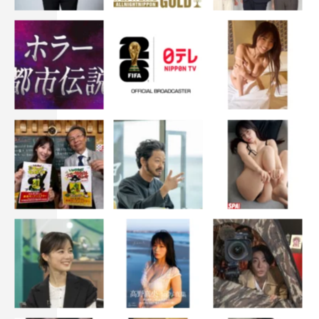
鈴木ゆうか
●すずき・ゆうか…1996年10月1日生まれ。東京都出身。
A型。「non-no」専属モデルで女優としても活躍中。日本
テレビ『ZIP！』の「流行ニュースキテルネ！」リポータ
ーなども務める。主な出演作は『4分間のマリーゴール
ド』（TBS系）、『ももいろ あんずいろ さくらいろ』
（ABC）など。
番組情報
『JKからやり直すシルバープラン』
テレビ東京ほか 毎週（水）深1・00～1・30
原作：林達永（原作）、李惠成（作画）