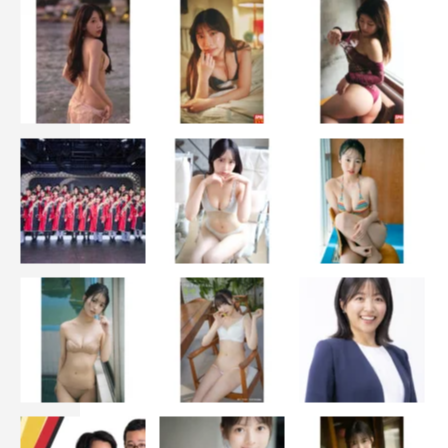
演出：太田勇、吉野主
脚本：中村允俊、奥村徹也
プロデューサー：太田勇、村田充範、山口仁志、加藤賢治
出演：鈴木ゆうか、小宮璃央、紺野彩夏、祷キララ、山崎
樹範、川﨑麻世、阿部亮平、石川翔鈴、守谷菜々江、松浦
祐也 ほか
公式サイト：
https://www.tv-tokyo.co.jp/silverplan/
公式Twitter：
https://twitter.com/tx_silverplan
＜最終話（12月29日（水）放送）ストーリー＞
突然、ホームレスに戻った小百合（鈴木）。今までの努力
は無駄だったと涙があふれてくる。すると慎二（小宮）に
そっくりの若者、銀次（小宮＝2役）と出会う。銀次はプ
ロのダンサーを目指していたがけがで挫折し、コロナもあ
ってホームレスになってしまったという。銀次に「やり直
せるよ」と励ました小百合は、自らシルバープランを実践