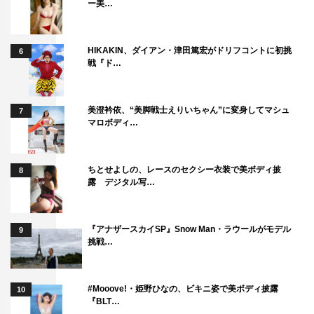
ー美…
高校生に戻った結果、小百合の人生がどう変わるのかが見
どころですね。あとは小百合だけでなく周りの人たちも変
わっていくから、みんなの成長や変化を見守ってほしいで
HIKAKIN、ダイアン・津田篤宏がドリフコントに初挑
6
戦『ド…
す。ドラマはコメディですが、深い話もあったりするの
で、自分の身に置き換えて考えさせられることも多いので
はと思います。私自身も、“心の健康を保つにはどうすれ
美澄衿依、“美脚戦士えりいちゃん”に変身してマシュ
7
マロボディ…
ばいいいのか”という話ですごい考えさせられました。そ
んな『JKからやり直すシルバープラン』、最終回もぜひ
お楽しみください！
ちとせよしの、レースのセクシー衣装で美ボディ披
8
露 デジタル写…
PROFILE
『アナザースカイSP』Snow Man・ラウールがモデル
9
挑戦…
#Mooove!・姫野ひなの、ビキニ姿で美ボディ披露
10
『BLT…