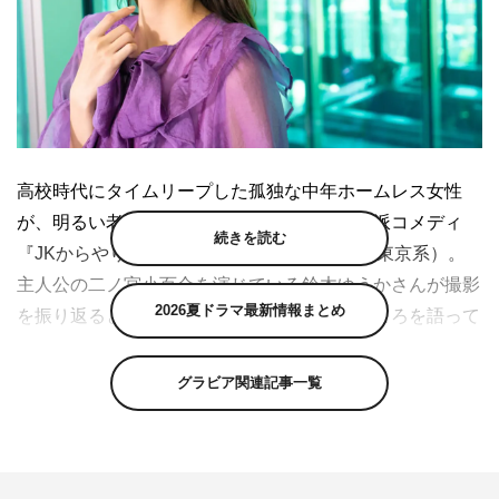
高校時代にタイムリープした孤独な中年ホームレス女性
が、明るい老後を目指し人生をやり直す社会派コメディ
続きを読む
『JKからやり直すシルバープラン』（テレビ東京系）。
主人公の二ノ宮小百合を演じている鈴木ゆうかさんが撮影
2026夏ドラマ最新情報まとめ
を振り返るとともに、クライマックスの見どころを語って
くれました。
グラビア関連記事一覧