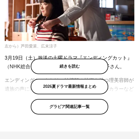
左から）芦田愛菜、広末涼子
3月19日（土）放送の土曜ドラマ『エンディングカット』
続きを読む
（NHK総合）で、迫田七海役を演じる広末涼子さん。
エンディングカットとは、納棺師の技術を持つ理美容師が
2026夏ドラマ最新情報まとめ
遺族の声に耳を傾けながら故人の髪をカットやカラーなど
ヘアーセットすること。慌ただしい葬儀の作業に追われる
遺族にとって、約2時間のエンディングカットは故人との
グラビア関連記事一覧
最期の別れの時間を生み出していく。
誰もが避けては通れない“大切な人の死”に、残された家族
は何ができるのか。そんな問いをテーマに、本作では