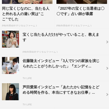
自分が作りこんだり準備したりするよりも、愛菜ちゃんに
対しての安心感があったので、そこに飛び込んでいこうと
同じ宝くじなのに、当たる人
「2027年の宝くじ当選者は〇
と外れる人の違い実は“こ
〇です」占い師が暴露
いう気持ちでした。
こ”でした
◆実際に撮影に入って、どのようなことを感じましたか。
PR(合同会社デジタルファーム )
PR(合同会社デジタルファーム )
宝くじ当たる人だけがやっていること、教えま
自分の撮影がない日でも現場に行きたいという気持ちにな
す
りました。それくらい作品に引っ張られていたのかもしれ
ないです。あとはこれから撮影する自分がご遺体になるシ
PR(合同会社デジタルファーム )
ーンで結と和ちゃんの会話を泣かずに聞いていられるか心
佐藤隆太インタビュー「3人で1つの家族を演じ
配です。
られたことがうれしかった」『エンディ...
◆本作はどんな作品になると思いますか。
TV LIFE
悲しいだけではなく、この作品ならではの優しさや美しさ
芦田愛菜インタビュー「あたたかい記憶をとど
がきっとあると思います。大切なシーンばかりなので、見
める時間を作る、本当にすてきなお仕事」...
ていただいた方にも何か受け取ってもらえたらうれしいで
す。
TV LIFE