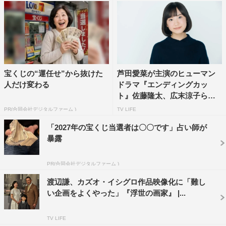
◆夫・和俊役の佐藤隆太との再共演はいかがでしたか。
佐藤さんご自身から出てくる優しさと人柄の良さがこの和
ちゃんにぴったりだと思いました。台本を読んでいても自
分の中で、佐藤さんが演じる和ちゃんの映像がイメージで
宝くじの“運任せ”から抜けた
芦田愛菜が主演のヒューマン
きました。
人だけ変わる
ドラマ『エンディングカッ
ト』佐藤隆太、広末涼子らも
◆本作を通して、エンディングカットという活動について
出演...
PR(合同会社デジタルファーム )
TV LIFE
どんなことを感じたのでしょう。
「2027年の宝くじ当選者は〇〇です」占い師が
オーディオドラマの時にこのエンディングカットというお
暴露
仕事を知って、ヘアカットの重要さを感じました。その人
の人生や思い出を蘇らせてくれる大切なお仕事だと思いま
PR(合同会社デジタルファーム )
した。
渡辺謙、カズオ・イシグロ作品映像化に「難し
い企画をよくやった」『浮世の画家』 |...
◆視聴者の方へメッセージをお願いします。
TV LIFE
それぞれの立場で日常を生きていく姿やエンディングカッ