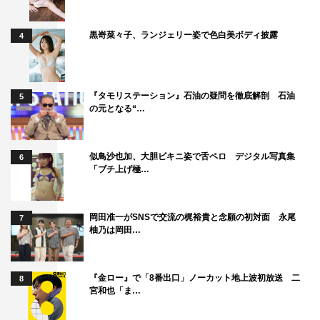
広末涼子
黒嵜菜々子、ランジェリー姿で色白美ボディ披露
4
『タモリステーション』石油の疑問を徹底解剖 石油
5
の元となる“…
似鳥沙也加、大胆ビキニ姿で舌ペロ デジタル写真集
6
「ブチ上げ極…
岡田准一がSNSで交流の梶裕貴と念願の初対面 永尾
7
柚乃は岡田…
『金ロー』で「8番出口」ノーカット地上波初放送 二
8
宮和也「ま…