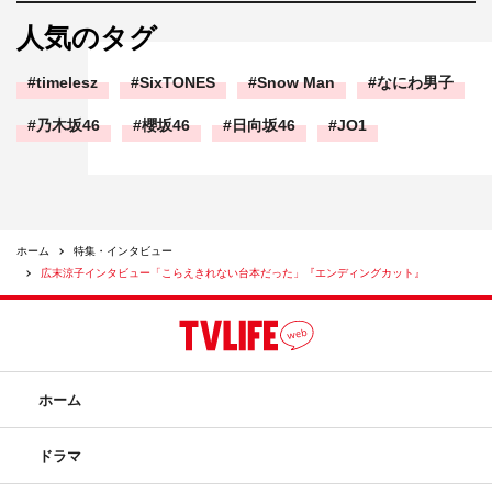
人気のタグ
timelesz
SixTONES
Snow Man
なにわ男子
乃木坂46
櫻坂46
日向坂46
JO1
ホーム
特集・インタビュー
広末涼子インタビュー「こらえきれない台本だった」『エンディングカット』
ホーム
ドラマ