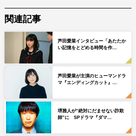
2019年に「FMシアター」で放送し、令和元年度文化庁芸
術祭ラジオ部門大賞を受賞した作品を、芦田愛菜を再び主
関連記事
演に据えてテレビドラマ化する。
広末が演じる迫田七海は結（芦田愛菜）の母親で、夫の和
芦田愛菜インタビュー「あたたか
俊（佐藤隆太）と共に海辺の町で美容室を営んでいる。い
い記憶をとどめる時間を作…
つも家族を優しく見守る七海だが、ある秘密を抱えてい
た。
芦田愛菜が主演のヒューマンドラ
ドラマとしてリメイクされる本作について「オーディオド
マ『エンディングカット』…
ラマを撮っていたときに、映像でも見たいね、というお話
を監督や役者さん同士でしていましたが、現実になってと
てもうれしかった」と語る広末さん。七海や本作に込めた
思いをお話しいただきました。
堺雅人が“絶対にだませない詐欺
師”に SPドラマ『ダマ…
広末涼子 インタビュー