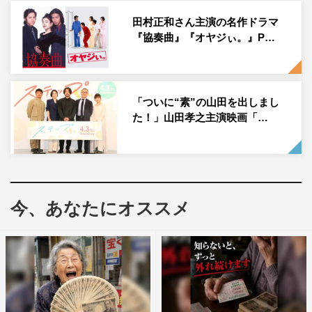
◆本作はオーディオドラマが原作ですが、映像化されると
田村正和さん主演の名作ドラマ
聞いていかがでしたか。
『協奏曲』『オヤジぃ。』P…
うれしかったです。オーディオドラマを撮っていたとき
に、映像でも見たいね、というお話を監督や役者さん同士
でしていましたが、現実になってとてもうれしかったで
「ついに“素”の山田を出しまし
す。
た！」山田孝之主演映画「…
◆テレビドラマ版の脚本を初めて読んだ時の感想を教えて
ください。
外で台本を読んでいたのですが、周りの人がびっくりする
今、あなたにオススメ
くらい泣きました。こらえきれない台本だった、と思いま
す。
◆七海を演じるにあたり、どのように役作りをされたので
しょう。