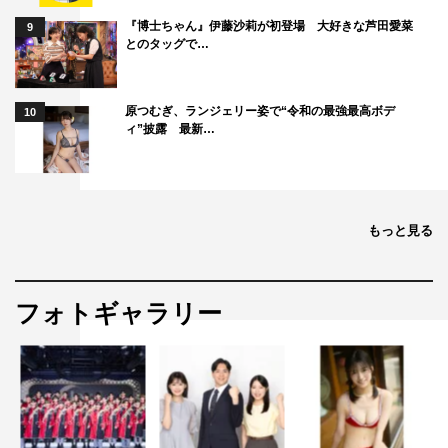
『博士ちゃん』伊藤沙莉が初登場 大好きな芦田愛菜
9
とのタッグで…
原つむぎ、ランジェリー姿で“令和の最強最高ボデ
10
ィ”披露 最新…
もっと見る
フォトギャラリー