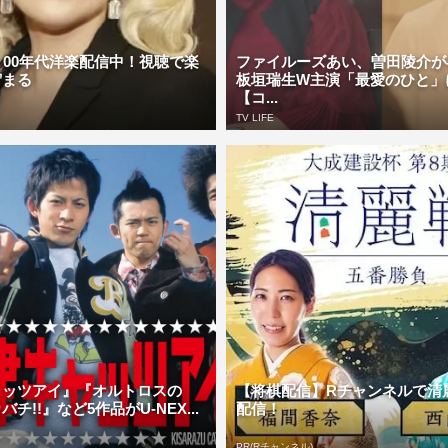
・00年代洋楽配信中！視聴で楽
ファイルーズあい、曽田陵介が
貯まる
板垣瑞生W主演「最愛のひと」
【コ...
TV LIFE
ャッツアイ』『オルトロスの
【将棋配信】Rチャンネルで清
チ!!』など5作品がU-NEX...
配信！
PR(Rチャンネル)