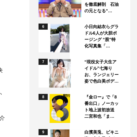
を徹底解剖 石油
の元となる“…
小日向結衣らグラ
6
ドル6人が大胆ポ
ージング “股”特
化写真集「…
“現役女子大生ア
7
イドル”七海り
決
お、ランジェリー
姿で色白美ボデ…
か
『金ロー』で「8
8
番出口」ノーカッ
ト地上波初放送
二宮和也「ま…
介
白濱美兎、ビキニ
9