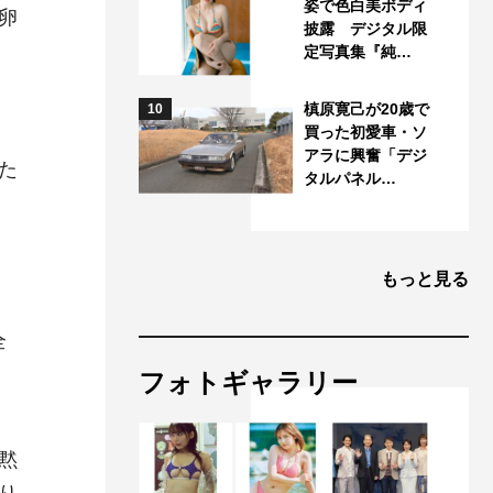
姿で色白美ボディ
卵
披露 デジタル限
定写真集『純…
槙原寛己が20歳で
10
買った初愛車・ソ
。
アラに興奮「デジ
た
タルパネル…
もっと見る
全
フォトギャラリー
黙
り