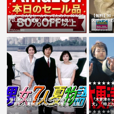
「え、こんなセールやってたの？」80％OF
【無料】90
F以上が続々登場！Amazonの本気が...
天ポイント
PR(Amazon)
PR(Rチャンネル)
明石家さんま＆大竹しのぶの名作ドラマ
『木更津キ
『男女7人夏物語』Paraviで初配信 主題...
犬』『特上カバ
TV LIFE
TV LIFE