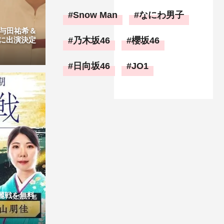
Snow Man
なにわ男子
与田祐希＆
乃木坂46
櫻坂46
に出演決定
日向坂46
JO1
麗戦を無料