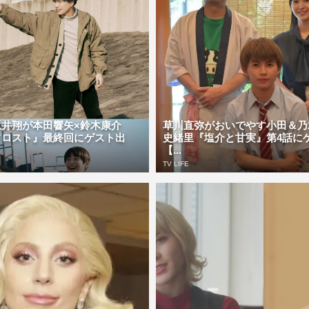
坂井翔が本田響矢×鈴木康介
草川直弥がおいでやす小田＆乃
フロスト』最終回にゲスト出
史緒里『塩介と甘実』第4話に
【...
TV LIFE