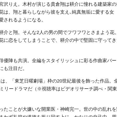
宮沢りえ。木村が演じる貴倉翔は耕介に憧れる建築家の
花は、翔と暮らしながら彼を支え､純真無垢に愛する女
愛されるようになる。
耕介と翔。そんな2人の男の間でフワフワとさまよう花
花に恋をしてしまうことで、耕介の中で堅固に守ってき
俳優陣も共演。全編をスタイリッシュに彩る作曲家バー
にも注目だ。
。』は、「東芝日曜劇場」枠の20世紀最後を飾った作品。
ァミリードラマだ（※視聴率はビデオリサーチ調べ・関東
ったことが大嫌いな開業医・神崎完一。世の中の乱れを
まわず礼節や道徳を振り回す上に、かなりの自己中。周