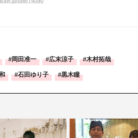
ravi.jp/title/74090
岡田准一
広末涼子
木村拓哉
和
石田ゆり子
黒木瞳