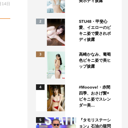
美ボディ披露
月14日
STU48・甲斐心
2
愛、イエローのビ
キニ姿で愛されボ
ディ披露
高崎かなみ、葡萄
3
色ビキニ姿で美ヒ
ップ披露
#Mooove!・赤間
4
四季、おさげ髪×
ビキニ姿でスレン
ダー美…
『タモリステーシ
5
ョン』石油の疑問