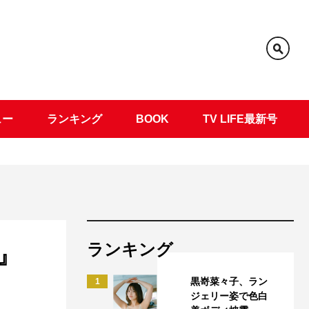
ュー
ランキング
BOOK
TV LIFE最新号
ランキング
』
黒嵜菜々子、ラン
1
ジェリー姿で色白