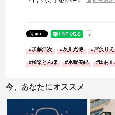
『オヤジぃ。』配信ページ：
https://www.pa
加藤浩次
及川光博
宮沢りえ
極楽とんぼ
水野美紀
田村正
今、あなたにオススメ