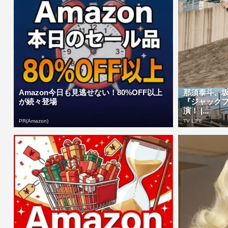
Amazon今日も見逃せない！80%OFF以上
那須泰斗、
が続々登場
『ジャック
演！ |...
PR(Amazon)
TV LIFE