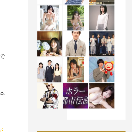
。
で
本
が