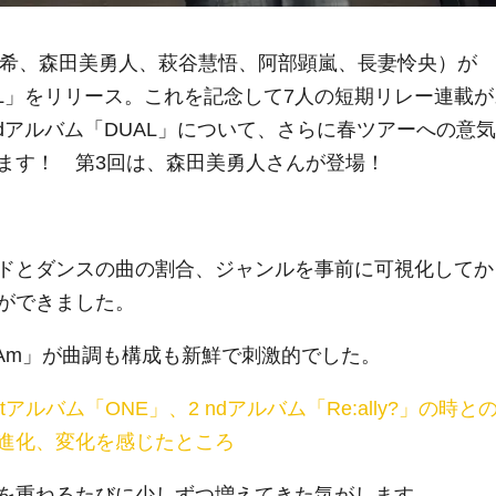
翔希、森田美勇人、萩谷慧悟、阿部顕嵐、長妻怜央）が
DUAL」をリリース。これを記念して7人の短期リレー連載
dアルバム「DUAL」について、さらに春ツアーへの意気
います！
第3回
は、森田美勇人さんが登場！
ドとダンスの曲の割合、ジャンルを事前に可視化してか
ができました。
 Am
」が曲調も構成も新鮮で刺激的でした。
stアルバム「ONE」、2 ndアルバム「Re:ally?」の時と
進化、変化を感じたところ
を重ねるたびに少しずつ増えてきた気がします。