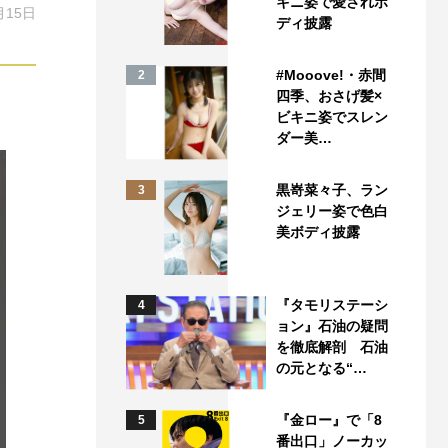
キニ姿で愛されボ
月15日
ディ披露
#Mooove!・赤間
2
四季、おさげ髪×
ビキニ姿でスレン
ダー美…
黒嵜菜々子、ラン
3
ジェリー姿で色白
美ボディ披露
『タモリステーシ
4
ョン』石油の疑問
を徹底解剖 石油
の元となる“…
『金ロー』で「8
5
番出口」ノーカッ