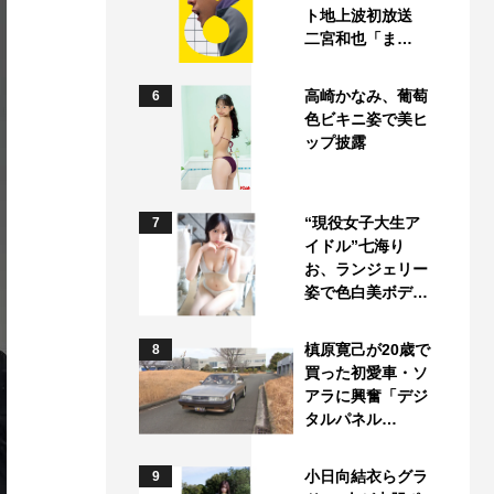
ト地上波初放送
二宮和也「ま…
高崎かなみ、葡萄
6
色ビキニ姿で美ヒ
ップ披露
“現役女子大生ア
7
イドル”七海り
お、ランジェリー
姿で色白美ボデ…
槙原寛己が20歳で
8
買った初愛車・ソ
アラに興奮「デジ
タルパネル…
小日向結衣らグラ
9