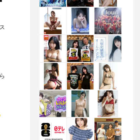
がス
ら
の