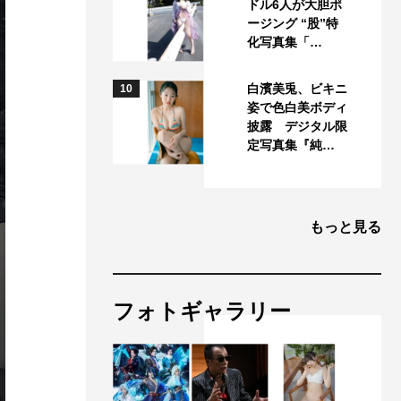
ドル6人が大胆ポ
ージング “股”特
化写真集「…
白濱美兎、ビキニ
10
姿で色白美ボディ
披露 デジタル限
定写真集『純…
もっと見る
フォトギャラリー