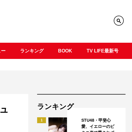
ュー
ランキング
BOOK
TV LIFE最新号
ランキング
ビュ
STU48・甲斐心
1
愛、イエローのビ