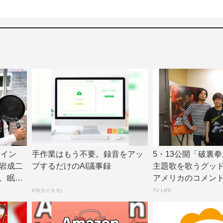
ヒロイン
手作業はもう不要。録音をアッ
5・13公開「破裏
岩成二
プするだけのAI議事録
主題歌を歌うグッ
、眠れ
アメリカのコメン
でで最高傑作の...
PR(カイタヨ)
TV LIFE