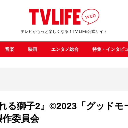
テレビがもっと楽しくなる！TV LIFE公式サイト
音楽
映画
エンタメ総合
特集・インタビ
る獅子2』©2023「グッドモ
製作委員会