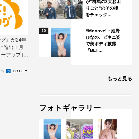
が“群馬の3大お困
りごと”のその後
をチェック…
#Mooove!・姫野
10
ひなの、ビキニ姿
グ』が24年
で美ボディ披露
に進出！月
『BLT…
アップ | T
 by
もっと見る
フォトギャラリー