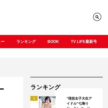
ュー
ランキング
BOOK
TV LIFE最新号
ランキング
ー
“現役女子大生ア
1
イドル”七海り