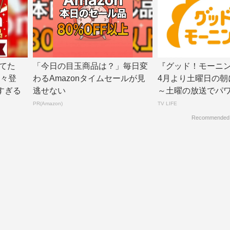
てた
「今日の目玉商品は？」毎日変
『グッド！モーニン
続々登
わるAmazonタイムセールが見
4月より土曜日の朝
すぎる
逃せない
～土曜の放送でパワー
V LI...
PR(Amazon)
TV LIFE
Recommended