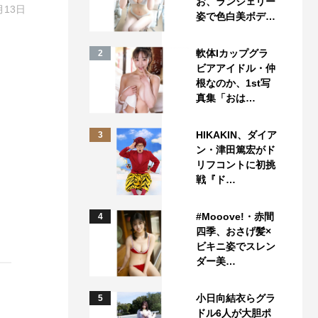
お、ランジェリー
月13日
姿で色白美ボデ…
軟体Iカップグラ
2
ビアアイドル・仲
根なのか、1st写
真集「おは…
HIKAKIN、ダイア
3
ン・津田篤宏がド
リフコントに初挑
戦『ド…
#Mooove!・赤間
4
四季、おさげ髪×
ビキニ姿でスレン
ダー美…
小日向結衣らグラ
5
ドル6人が大胆ポ