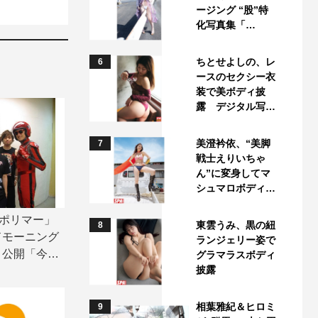
ージング “股”特
化写真集「…
ちとせよしの、レ
6
ースのセクシー衣
装で美ボディ披
露 デジタル写…
美澄衿依、“美脚
7
戦士えりいちゃ
ん”に変身してマ
シュマロボディ…
拳ポリマー」
東雲うみ、黒の紐
8
ドモーニング
ランジェリー姿で
ト公開「今ま
グラマラスボディ
披露
相葉雅紀＆ヒロミ
9