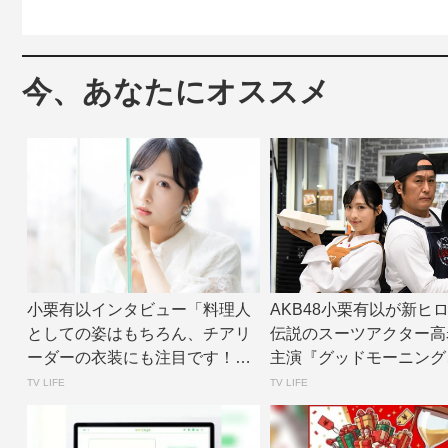
今、あなたにオススメ
小栗有以インタビュー「料理人
AKB48小栗有以が新
としての姿はもちろん、チアリ
伝説のスーツアクター高
ーダーの衣装にも注目です！」
主演『グッドモーニング
『グッドモーニン...
る獅子２』今...
TV LIFE
TV LIFE