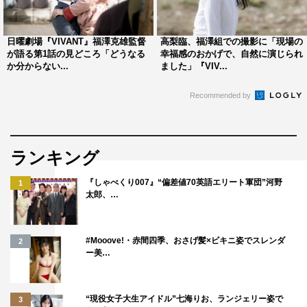
TV LIFE webでは、事前に第1話を試写。第1話についての
日曜劇場『VIVANT』福澤克雄監督
高梨臨、福澤組での撮影に「現場の
感想を述べるなら、堺の放送前コメントにもあるように
が語る第1話の見どころ「どうなる
幸福感のおかげで、自然に演じられ
「壮大で複雑でスピーディーな物語」だということに尽き
か分からない...
ました」『VIV...
る。現在公開されている情報はほんの一部であり、モンゴ
Recommended by
ルの砂漠だけでない国内外の景色、豪華キャストらの演技
合戦、緩急が激しいストーリー展開。堺の息遣いからは、
自分も現場を共にしているかのような緊迫感が感じられ
ランキング
た。
『しゃべくり007』“偏差値70英語エリート軍団”河野
1
飯田プロデューサーは「スタッフもほとんど全員が、2か
太郎、…
月間モンゴルや砂漠でロケをすることが初めてだったと思
います。インフラが日本より整ってない土地でどうやった
#Mooove!・赤間四季、おさげ髪×ビキニ姿でスレンダ
2
らみんながパフォーマンスを最大限に発揮できるか、視聴
ー美…
者に映像をしっかり届けられるかを考え、それぞれ工夫を
して頭を使って力を合わせて乗り切る。そんないい映像を
“現役女子大生アイドル”七海りお、ランジェリー姿で
3
作ることに特化できたこの2か月間は、ちゃんと映像に現