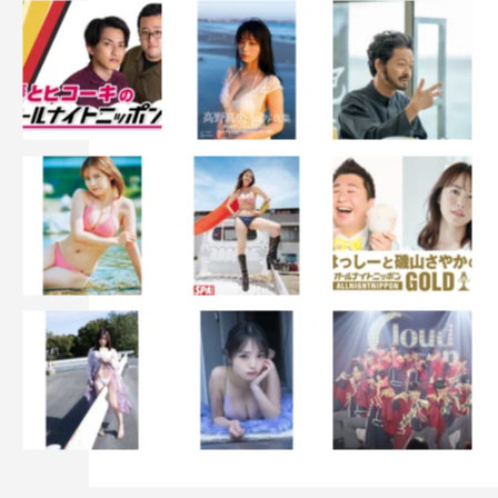
※「Paravi」「U-NEXT」での配信あり
＜キャスト＞
堺雅人、阿部寛、二階堂ふみ
竜星涼、迫田孝也、飯沼愛、山中崇、河内大和、馬場徹、
Barslkhagva Batbold、Tsaschikher Khatanzorig、Nandin-
Erdene Khongorzul、渡辺邦斗、古屋呂敏、内野謙太、富
栄ドラム、林原めぐみ、櫻井海音、Martin Starr、
Erkhembayar Ganbold、真凛、水谷果穂
井上順／林遣都、高梨臨、林泰文、吉原光夫、内村遥、井
上肇、市川猿弥、市川笑三郎、平山祐介、珠城りょう、西
山潤
檀れい、濱田岳、坂東彌十郎、橋本さとし
小日向文世、キムラ緑子
松坂桃李／役所広司
＜スタッフ＞