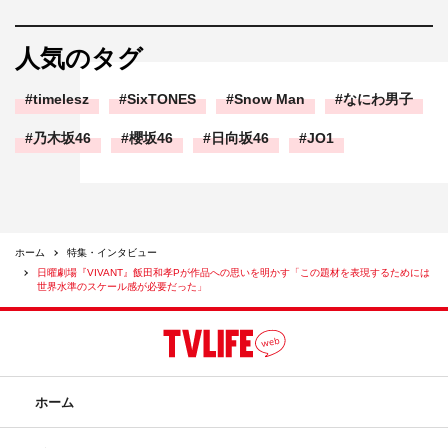
2023年夏ドラマ
VIVANT
人気のタグ
二階堂ふみ
堺雅人
夏ドラマ
timelesz
SixTONES
Snow Man
なにわ男子
役所広司
松坂桃李
阿部寛
乃木坂46
櫻坂46
日向坂46
JO1
ホーム
特集・インタビュー
日曜劇場『VIVANT』飯田和孝Pが作品への思いを明かす「この題材を表現するためには
世界水準のスケール感が必要だった」
ホーム