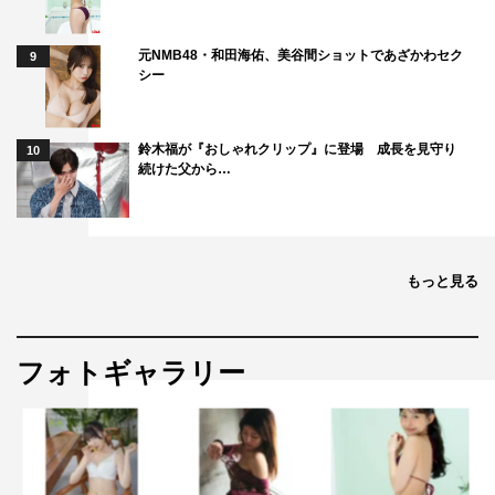
させていきたいという願いも込めて、このスケールでの経
元NMB48・和田海佑、美谷間ショットであざかわセク
9
験を共有できているっていうのは大きいかなと思います」
シー
と語り、「見ていただければ、この題材を表現するために
はこのスケール感が必要だったいうことが分かっていただ
鈴木福が『おしゃれクリップ』に登場 成長を見守り
けると思っています。この題材を日本の映像だけで作り上
10
続けた父から…
げると違和感が出てきてしまって、視聴者の皆さんが素に
戻ってしまう瞬間があると思うんです。だからどうしても
なじみのあるような景色、世界観に落とし込む必要があり
ました」と力を込めた。
もっと見る
試写の前に、飯田プロデューサーは「内容を明かさないプ
ロモーションというのは一か八かではありました」と語っ
フォトギャラリー
ていたが、情報が何もないからこそ想像がかき立てられ、
108分という時間が本当にあっという間に感じるのではな
いだろうか。「このキャストがここで登場するのか、こん
な役柄だったのか」という驚きも含め、見逃し配信、タイ