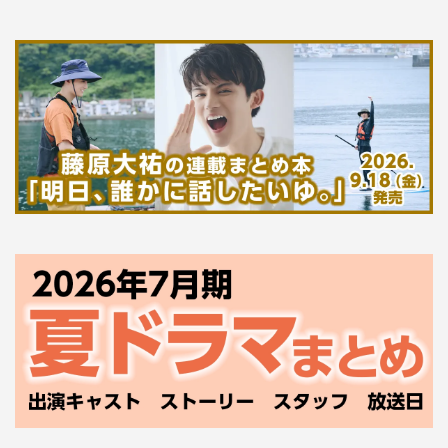
プロデューサー：飯田和孝、大形美佑葵、橋爪佳織
原作・演出：福澤克雄
演出：宮崎陽平、加藤亜季子
脚本：八津弘幸、李正美、宮本勇人、山本奈奈
音楽：千住明
製作著作：TBS
公式サイト：
https://www.tbs.co.jp/VIVANT_tbs/
公式Twitter：＠TBS_VIVANT
公式Instagram：＠tbs_vivant
©TBS