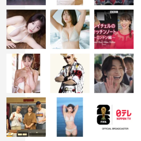
せんが、あっという間に過ぎ去っていく、そんな時間なっ
てくれるといいなというふうに思っています」とメッセー
ジを寄せた。
物語のカギである“VIVANT（ヴィヴァン）”の真相、登場
人物に関しても謎が多く考察班も忙しくなるはず。第1話
はぜひリアルタイムで視聴して、“冒険の始まり”を目撃す
る高揚感、一本の映画を見た後のような余韻を味わってい
ただきたい。
番組情報
日曜劇場『VIVANT』
TBS系
2023年7月16日（日）スタート
毎週日曜 午後9時～9時54分／初回は108分スペシャル