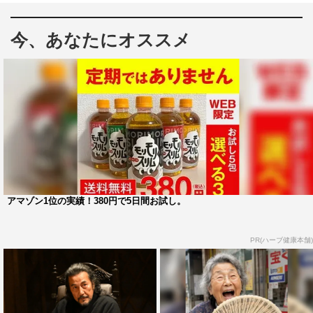
既出の場面写真、特報映像からモンゴルでの大規模ロケが
今、あなたにオススメ
明らかとなっているが、飯田プロデューサーは「2月にク
ランクインし、いろんな国の人にご協力いただいて各地で
ロケをしながら今もまだ撮影中です。ドラマを作る上で
も、もちろん生きていく上でも欠かせない“さまざまな人
に支えられている”ことを毎日感じながら撮影、編集して
おり、この思いが第1話にもすごく詰まっているんじゃな
いかなと思っています」と。
特にモンゴルでのロケについては「現地ではモンゴル人ス
アマゾン1位の実績！380円で5日間お試し。
タッフ200～300人が一緒に砂漠に行ったり、首都・ウラ
ンバートルや、北部にある都市での撮影に関わってくれて
PR(ハーブ健康本舗)
います。普段エンターテインメントの仕事をしていない方
も通訳として参加してくれて、たくさんの人が日本のプロ
ジェクトを成功させたいと思ってくれるんだなと感じまし
た。本作における“やったことないことをやってみよう”っ