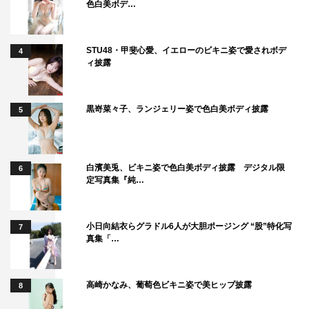
色白美ボデ…
れてくるんじゃないかなと思っています」と自信をのぞか
せた。
STU48・甲斐心愛、イエローのビキニ姿で愛されボデ
4
ィ披露
さらに「モンゴル語、英語、もちろん日本語と多岐にわた
る言語が飛び交い、さらにいろんな動物たちも出てきま
す」という物語のスケールさをうかがわせるコメントも。
黒嵜菜々子、ランジェリー姿で色白美ボディ披露
5
この“スケール感”については「原作・演出を手掛ける福澤
監督の言葉になりますが、現在アジア圏でも評価される作
品が多く生まれている中で『日本のドラマを海外の人にも
白濱美兎、ビキニ姿で色白美ボディ披露 デジタル限
6
楽しんでもらいたい』という思いから、世界水準を目指
定写真集『純…
し、日本・世界の映像を駆使したスケール感になっていま
す」と解説。
小日向結衣らグラドル6人が大胆ポージング “股”特化写
7
真集「…
いっぽうで「こういったロケを日本人スタッフが経験した
ことが今後につながっていく試みだったんじゃないかな
高崎かなみ、葡萄色ビキニ姿で美ヒップ披露
8
と。福澤監督の思いにも通じますが、このドラマだけじゃ
なくて、他の作品に散らばっていって日本のドラマを波及