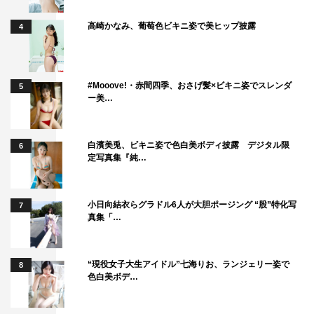
すね。終わっちゃうな～って。でも『シャンフロ』の世界
高崎かなみ、葡萄色ビキニ姿で美ヒップ披露
4
ってゴールが見えなさ過ぎるんです！ “七つの最強種”と
呼ばれるユニークモンスターがいるけど、出会うことすら
できないレアさなんです。人気ゲームなのに、まだ誰も見
#Mooove!・赤間四季、おさげ髪×ビキニ姿でスレンダ
5
たことがないモンスターがいる……っていうだけで、まだ
ー美…
まだ終わらない感じがしてワクワクしますよね。私もこん
なゲームをしたいなって思いました。
白濱美兎、ビキニ姿で色白美ボディ披露 デジタル限
6
定写真集『純…
「原作からそのまま飛び出してきたかのよ
うな声で、視聴者としてもワクワクしまし
小日向結衣らグラドル6人が大胆ポージング “股”特化写
た」
7
真集「…
“現役女子大生アイドル”七海りお、ランジェリー姿で
8
色白美ボデ…