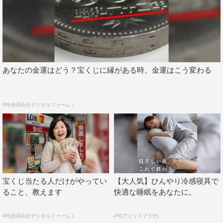
ていただいて、内田雄馬さんと一緒に録ったのですが、そ
のときはまだ玲ちゃん役に決まっていることは発表されて
いなかったので、玲ちゃんだけでなく、天音永遠や魚臣慧
など、いろんなキャラクターのPVをやらせていただきま
した。そこから『シャンフロチャンネル』で公式アンバサ
あなたの金運はどう？宝くじに縁がある時、金運はこう変わる
ダーを務めさせていただき、最終回近くで、玲ちゃん役を
やりますと報告したんです。
PR(合同会社デジタルファーム )
もしかしたらアンバサダーをやっていたから玲ちゃん役に
なったと思っている方もいらっしゃるかもしれないですけ
ど、実は最初にオーディションで決まっていたんです、と
いうことを改めて伝えておきたいと思います（笑）。
◆番組での思い出はありますか？
宝くじ当たる人だけがやってい
【大人気】ひんやり冷感寝具で
ること、教えます
快適な睡眠をあなたに。
番組は全50回で約1年やるというのを最初に言われてい
て、その50回で『シャンフロ』の魅力を届けていく番組だ
PR(合同会社デジタルファーム )
PR(アイリスプラザ)