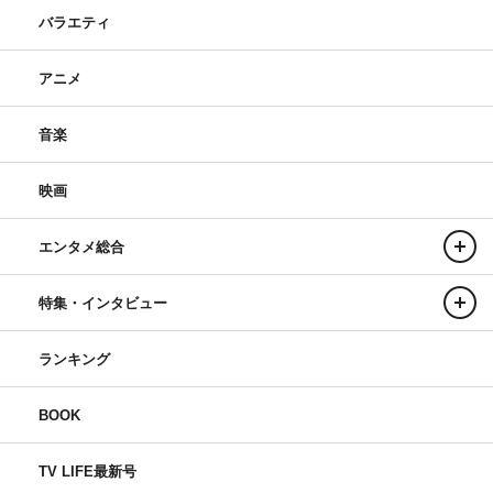
バラエティ
和氣あず未
アニメ
◆和氣さんが演じる斎賀 玲はサンラクに恋するヒロイン
でもありますが、どんな子だと思いましたか？
音楽
意外と積極的なんだ！ って思いました。もっと恥ずかし
映画
がったり、おくゆかしい感じかと思っていたんです。でも
第1話でサンラク＝陽務楽郎くんに声を掛けようとしてい
エンタメ総合
たり、それ以降も、自分から陽務くんに声を掛けに行った
りしているんですよ。ゲーム内でもサンラクが行きそうな
特集・インタビュー
初期の街に行って探していたりもしたから、積極的な子で
あり、かわいそうでかわいいヒロインなのかなと思いまし
ランキング
た。
BOOK
◆斎賀 玲は高校生でいるときとゲームの中での二面性が
ありますが、和氣さんにもそんな二面性はありますか？
TV LIFE最新号