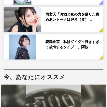
テープオーディションだったんですけど、それが作品との
一番最初の出会いのはずで、もう何年も前のことになるん
雨宮天「お酒と夜の力を借りた褒
です。そこでは玲ちゃん（斎賀 玲）だけを受けていまし
めあいトークは好き（笑）…
た。私の中で玲ちゃんはすごくやりやすい子なんですけ
ど、それは高校生の玲ちゃんであり、ゲーム『シャンフ
ロ』の世界でプレイしている甲冑姿のサイガ-0は、少し難
花澤香菜「私はグイグイ行きすぎ
しいなと思っていたんです。でも、玲ちゃんで合格をいた
て後悔するタイプ…」阿波…
だきまして、また講談社さんの作品だー！ と思って、す
ごくうれしくなりました。
◆『女神のカフェテラス』や『カノジョも彼女』『東京リ
ベンジャーズ』など、数多くの作品に出演されていますか
今、あなたにオススメ
らね。ということは、オーディションのあとに『シャング
リラ・フロンティア シャンフロチャンネル』があったの
ですね。
そうなんです。決まったあとにコミックスのPVを録らせ