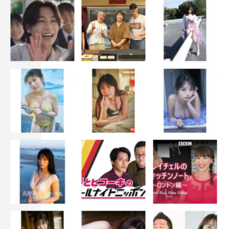
す。しかも内田雄馬さんの声と動きが付くと、さらにカッ
コ良く見えてしまって！ だから今は「サンラク、カッコ
いい」って思ってます。
◆キャラクターとキャストを照らし合わせてみると、想像
が膨らむというか、これは良いキャスト陣だなと思ってし
まいました。
そうなんですよ！ PVでいろんなキャラクターの声を録
らせていただいたんですけど、自分の中で、声のイメージ
はすごくできているのに、そこに到達できないなってずっ
と思っていたんです。でもキャスト陣が決まって香盤表を
見たときに、これだ！ と思ってしまって。原作からその
まま飛び出してきたかのような声で、視聴者としてもワク
ワクしました。