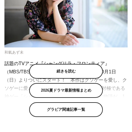
和氣あず未
話題のTVアニメ『シャングリラ・フロンティア』
続きを読む
（MBS/TBS系 毎週日曜 午後5時〜）が、10月1日
（日）よりついにスタート！ 本作はクソゲーを愛し、ク
ソゲーに愛された男“陽務楽郎”が、クソゲーの対極である
2026夏ドラマ最新情報まとめ
神ゲー「シャングリラ・フロンティア」に挑む物語だ。1
人のクソゲーハンターが、神ゲーに挑む至高の“ゲーム×フ
グラビア関連記事一覧
ァンタジー”冒険譚が開幕する。
今回は本作のヒロイン・サイガ-0／斎賀 玲を演じる和氣あ