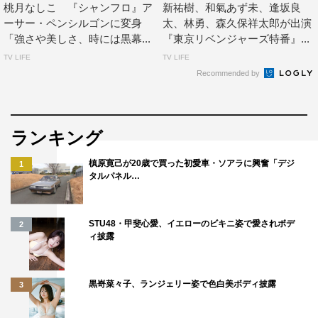
があったら欲しいし、それは『シャンフロ』の魅力の1つ
桃月なしこ 『シャンフロ』ア
新祐樹、和氣あず未、逢坂良
だなぁって思いました。
ーサー・ペンシルゴンに変身
太、林勇、森久保祥太郎が出演
「強さや美しさ、時には黒幕...
『東京リベンジャーズ特番』...
◆設定がしっかりしていると、考察も楽しいですからね。
TV LIFE
TV LIFE
作品の世界観については、どう思いましたか？
Recommended by
作品の世界観って、ほとんど『シャンフロ』というゲーム
に詰まっていると思うんです。で、この作品はゲームの世
ランキング
界に転生するわけではなく、あくまでゲームをプレイして
いるという感じなんです。主人公のサンラクも、ゲーム中
槙原寛己が20歳で買った初愛車・ソアラに興奮「デジ
1
タルパネル…
は命がけだけど、どこか精神は保てているし、負けて
も“つらい”ではなく、“悔しい”のほうが勝つんです。世界
に入り込んではいるけど、ゲームをプレイする人間なんだ
STU48・甲斐心愛、イエローのビキニ姿で愛されボデ
2
ィ披露
というのが時々見えてくるのが、共感できるポイントで
す。
黒嵜菜々子、ランジェリー姿で色白美ボディ披露
3
それと、ゲームってやり込めばやり込むほど楽しいんです
けど、私はゴールが見えてくるとちょっと寂しくなるんで