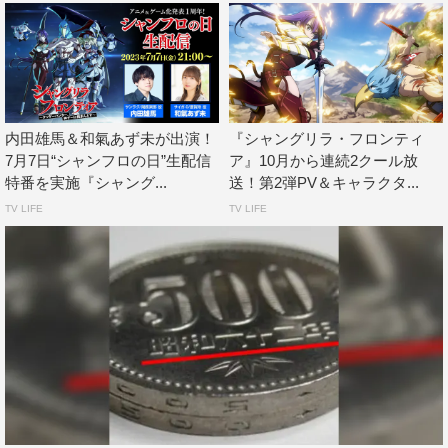
ったんです。だから、たくさん『シャンフロ』のこと知れ
るじゃん！ と思ったら、結構ゆるい番組で（笑）。プロ
デューサーとゲーム対決をしたり、事務所の先輩の鈴木絵
理さんや『シャンフロ』好きのオーイシマサヨシさんをゲ
ストにお招きして、作品に絡めてはいるけど関係ないこと
内田雄馬＆和氣あず未が出演！
『シャングリラ・フロンティ
をしたりしていました。あと、講談社さんで編集長の椅子
7月7日“シャンフロの日”生配信
ア』10月から連続2クール放
に座らせてもらったり、いろんな作品のグッズをもらった
特番を実施『シャング...
送！第2弾PV＆キャラクタ...
りしていて、いい番組だったなぁって思っています
TV LIFE
TV LIFE
（笑）。