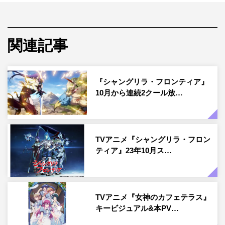
ず未さんに、作品の魅力やゲームのことをたっぷり語って
もらいました。
関連記事
『シャングリラ・フロンティア』
10月から連続2クール放…
TVアニメ『シャングリラ・フロン
ティア』23年10月ス…
TVアニメ『女神のカフェテラス』
◆『シャングリラ・フロンティア』（以下、『シャンフ
キービジュアル&本PV…
ロ』）への出演はオーディションだったそうですね。