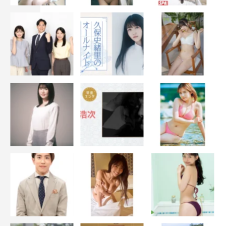
れずに、どうにかして攻略して終わらせてやろうとするん
です。そのメンタルがすごいし、ゲーム上達のコツなんだ
ろうなと思ったので、私はまだまだ足りないな～って思い
ました。でもサンラクは、かなりドMなんだと思います
（笑）。
◆和氣さんは、ヴァイスアッシュが好きだとおっしゃられ
ていましたが、今好きなキャラクターというと？
ヴァイスアッシュはずっと好きで、大塚明夫さんが渋い声
を当てられていますし、原作を読んだときから、何このカ
ッコいいウサギ！ 男前すぎる！ って思っていたんです
けど、実際にアフレコが始まってみると、玲ちゃんが想い
を寄せている相手ということもあって、サンラクがカッコ
良く見えちゃうんですよね。原作を読んでいるときは、す
ごい鳥頭だなぁと思っていたんですけど、それすらも気に
ならなくなってきて、カッコいい少年だと思えてきたんで