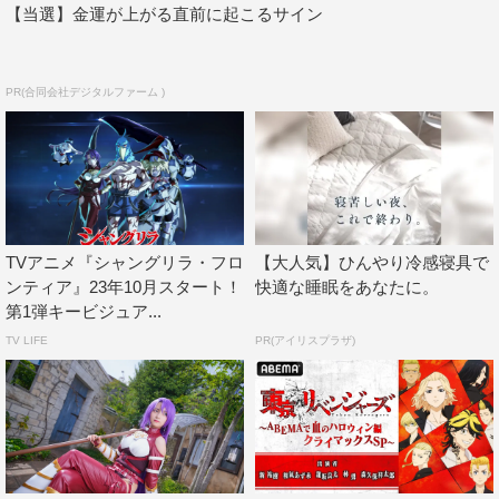
【当選】金運が上がる直前に起こるサイン
PR(合同会社デジタルファーム )
和氣あず未
◆番組を通して感じた『シャンフロ』の魅力はどんなとこ
ろですか？
もうありすぎるんですよね！ でも一番思い出に残ってい
TVアニメ『シャングリラ・フロ
【大人気】ひんやり冷感寝具で
るのは、原作の硬梨菜先生とお話したことで。そのときに
ンティア』23年10月スタート！
快適な睡眠をあなたに。
第1弾キービジュア...
担当編集の方が、先生の頭の中にはいろんな設定が作り込
まれているから、それだけで結構なボリュームの設定集が
TV LIFE
PR(アイリスプラザ)
作れるのではないかとおっしゃられていたんです。実際本
当に細かいんですけど、硬梨菜先生に聞いたらご自身もす
ごくゲームが好きで、設定を考えるのがはかどるとおっし
ゃられていたんですよね。私もゲーム好きなので、設定集