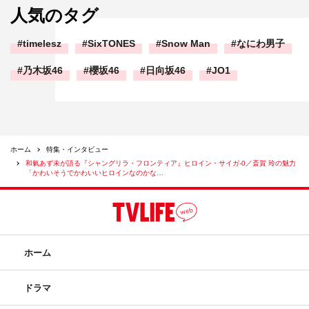
いました。なので私もナレーションの5行くらいで、かん
人気のタグ
でちゃダメだなって思いました（笑）。
timelesz
SixTONES
Snow Man
なにわ男子
「アニメもそうなんですけど、ゲームもす
乃木坂46
櫻坂46
日向坂46
JO1
ごいクオリティになるような感じがしてい
ます」
ホーム
特集・インタビュー
和氣あず未が語る『シャングリラ・フロンティア』ヒロイン・サイガ-0／斎賀 玲の魅力
「かわいそうでかわいいヒロインなのかな…
ホーム
ドラマ