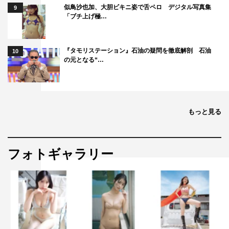
似鳥沙也加、大胆ビキニ姿で舌ペロ デジタル写真集
9
「ブチ上げ極…
『タモリステーション』石油の疑問を徹底解剖 石油
10
の元となる“…
和氣あず未
もっと見る
◆ゲーム好きの和氣さんから見て、主人公サンラクのすご
さはどのあたりに感じられますか？
フォトギャラリー
まずメンタルがすごいです。もともとがクソゲーマニア
で、バグがひどいゲームやヒロインがどうしようもないゲ
ームとかをやっているんですね。世の中にクソゲーという
言葉があるということは、実際にそういうゲームがあるわ
けで、私ならバグがひどかったりしたらショックを受ける
し、もうやらない！ ってなるけど、サンラクはそこで離