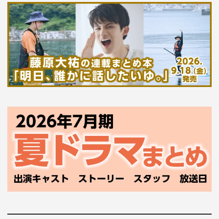
を使っているわけではないから、サイガ-0のときにこんな
に声を変えちゃって良いのかな？ とも思ったんですけ
ど、玲ちゃんは武術を習得しているから、変えちゃっても
いいかなって。しかも私、ナレーションもやっているんで
す。サンラクの説明をしたり、戦っているモンスターの説
明をしたりするのがすごく大変で！ だから玲ちゃんのセ
リフチェックより、ナレーションのチェックのほうが時間
がかかってしまうくらいでした。
◆サンラクを演じる内田雄馬さんはどうでしたか？
玲ちゃんって、最初の頃は1人で行動しているので、アフ
レコであまり掛け合うタイミングがなかったんですけど、
内田さんはとにかく大変そうで！ サンラクのセリフ量っ
て、とにかくハンパないんです。それをつらつらつらつら
～ってやられているんですよ。何ページにも渡って1人で
しゃべっているのに、全然かまずにやれるのはすごいと思