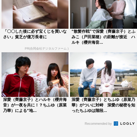
「〇〇した後に必ず宝くじを買いな
“散髪作戦”で深愛（齊藤京子）とふ
さい」貧乏が億万長者に
みこ（戸田菜穂）の距離が接近 ハ
ルキ（櫻井海音...
PR(合同会社デジタルファーム )
『泥濘の食卓』櫻井海音 ©テレビ朝日
◆ハルキを演じるに当たり、監督やスタッフの方からはど
のような言葉を？
深愛（齊藤京子）とハルキ（櫻井海
深愛（齊藤京子）とちふゆ（原菜乃
本読みをした時に、先ほどもお話ししたようにハルキは心
音）が一夜を共に！？ちふゆ（原菜
華）がついに対峙 深愛の秘密を知
のキャパシティが狭いので、そういった部分からくる彼の
乃華）による“地...
ったちふゆは階段...
幼さや学生特有の葛藤などを醸しだしてほしいとお話いた
Recommended by
だいて。それをどう表現していけるのかというのは、今も
演じながら模索しているところです。難しさや大変さもあ