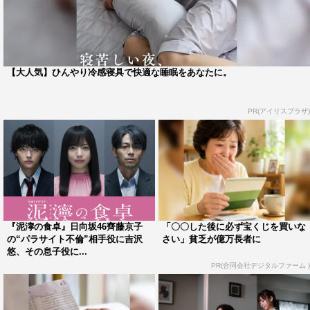
◆ご自身が演じるハルキをどのようなキャラクターだと捉
えていますか？
周囲のキャラクターが濃いこともあり、当初ハルキは唯一
【大人気】ひんやり冷感寝具で快適な睡眠をあなたに。
まともなキャラクターだと思っていたんです（笑）。で
も、どんどんハルキもハルキだな、と思うような部分が見
PR(アイリスプラザ)
えてきて。例えば、自分の好きな人が父親の不倫相手だと
分かったら好きでい続けることは難しいと思うのですが、
それでもなお純粋に思い続け、かと思えば他の女の子とも
遊んでみたり…。そういう面だけ見ると現実的なキャラク
ターではないのですが、心のキャパシティが狭く、すぐに
自分を追い詰めてしまったり、悪いほうに思い込んでしま
『泥濘の食卓』日向坂46齊藤京子
「〇〇した後に必ず宝くじを買いな
うような部分には人間臭さを感じます。
の“パラサイト不倫”相手役に吉沢
さい」貧乏が億万長者に
悠、その息子役に...
PR(合同会社デジタルファーム )