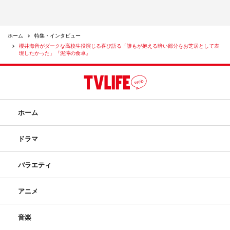
ホーム
特集・インタビュー
櫻井海音がダークな高校生役演じる喜び語る「誰もが抱える暗い部分をお芝居として表
現したかった」『泥濘の食卓』
ホーム
ドラマ
バラエティ
アニメ
音楽