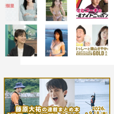
●text／片岡聡恵
櫻井海音
泥濘の食卓