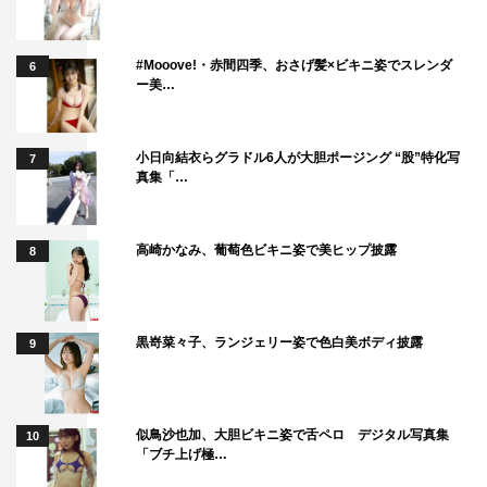
イドルの方がやられるということがまずとても挑戦的です
し、勇気のいる決断だったのではないかな、と原作を読ん
#Mooove!・赤間四季、おさげ髪×ビキニ姿でスレンダ
だ時点から思っていました。役柄に向き合うその姿勢を拝
6
ー美…
見して、日々敬意を感じています。
小日向結衣らグラドル6人が大胆ポージング “股”特化写
7
真集「…
高崎かなみ、葡萄色ビキニ姿で美ヒップ披露
8
黒嵜菜々子、ランジェリー姿で色白美ボディ披露
9
似鳥沙也加、大胆ビキニ姿で舌ペロ デジタル写真集
10
『泥濘の食卓』櫻井海音 ©テレビ朝日
「ブチ上げ極…