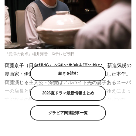
『泥濘の食卓』櫻井海音 ©テレビ朝日
齊藤京子（日向坂46）が初の単独主演で挑む、新進気鋭の
続きを読む
漫画家・伊奈子の『泥濘の食卓』を初ドラマ化した本作。
齊藤演じる主人公・深愛はアルバイト先の妻子あるスーパ
ーの店長と禁断の恋に落ちるが、純粋すぎるがゆえにまっ
2026夏ドラマ最新情報まとめ
すぐなその愛はやがて度を越えていき…。店長だけでな
く、その息子や妻にまで近寄り、徐々にこの家族へと寄
グラビア関連記事一覧
生。やがて泥濘へと引きずり込んでいく、かつてない“パ
ラサイト不倫”を描く物語だ。