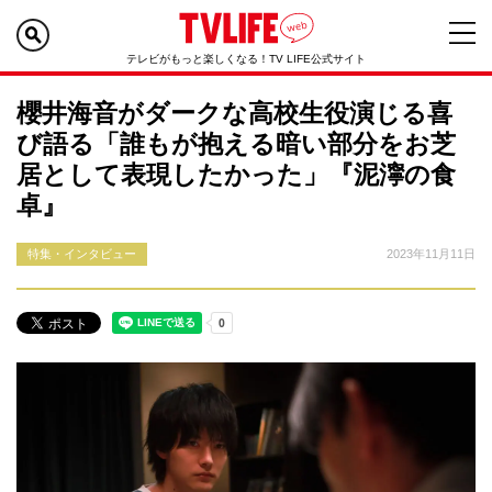
テレビがもっと楽しくなる！TV LIFE公式サイト
櫻井海音がダークな高校生役演じる喜
び語る「誰もが抱える暗い部分をお芝
居として表現したかった」『泥濘の食
卓』
特集・インタビュー
2023年11月11日