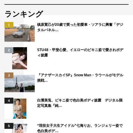
りますが、今は全てが楽しくて仕方がないです。
ランキング
◆どのような部分に楽しさを感じられているのでしょう
槙原寛己が20歳で買った初愛車・ソアラに興奮「デジ
1
か。
タルパネル…
これまで出演させていただいた作品はキラキラしているも
STU48・甲斐心愛、イエローのビキニ姿で愛されボデ
のが多く、役柄もどちらかと言うと自然体なキャラクター
2
ィ披露
が多かったのですが、こういうドロドロとした作品であっ
たり、闇を抱えたダークな役にも挑戦したいとずっと考え
ていました。僕自身、そしてきっと誰もが抱えている暗い
『アナザースカイSP』Snow Man・ラウールがモデル
3
挑戦…
部分をお芝居として表現してみたかったので、それをハル
キという役を通して実現でき、とてもうれしく思っていま
す。
白濱美兎、ビキニ姿で色白美ボディ披露 デジタル限
4
定写真集『純…
◆主演を務める齊藤京子さんはどのような方ですか？
“現役女子大生アイドル”七海りお、ランジェリー姿で
まだ深いお話はできていないのですが、この作品を現役ア
5
色白美ボデ…