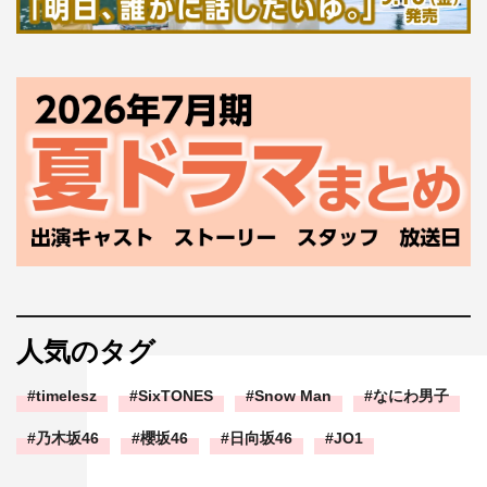
人気のタグ
timelesz
SixTONES
Snow Man
なにわ男子
乃木坂46
櫻坂46
日向坂46
JO1