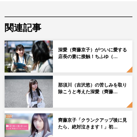
そんな本作で櫻井海音さんが演じるのが、店長・那須川
（吉沢悠）のひとり息子で、深愛に思いを寄せる高校生・
ハルキ。先週放送の第3話では幼なじみのちふゆ（原菜乃
関連記事
華）との壮絶な過去が明らかになっただけでなく、那須川
と深愛のキスを目撃してしまう衝撃の展開が…。
深愛（齊藤京子）がついに愛する
さらに今夜放送の第4話では、那須川の妻・ふみこ（戸田
店長の妻に接触！ちふゆ（…
菜穂）の懐にじわじわと入り込んだ深愛が、ついに一家が
そろう那須川家を訪れることに。そんな同回を前に、TV
LIFE webでは櫻井さんにインタビュー。原作に感じた印
象やハルキの役柄について、演じるに当たっての思いなど
那須川（吉沢悠）の苦しみを取り
除こうと考えた深愛（齊藤…
を聞きました。
◆原作を読んだ際に感じた印象は？
齊藤京子「クランクアップ後に見
たら、絶対泣きます！」初…
出演が決まり、まず原作を読んだのですが、とても面白