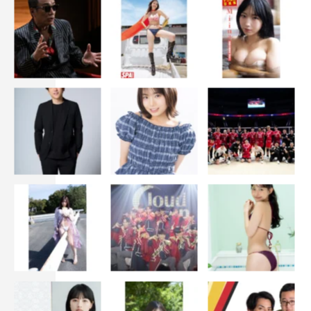
『泥濘の食卓』櫻井海音 ©テレビ朝日
PROFILE
櫻井海音
●さくらい・かいと…2001年4月13日生まれ。東京都出
身。Ｏ型。『王様のブランチ』（TBS系）、『PIA
SONAR’S LAB』（J-WAVE）にレギュラー出演中。
番組情報
土曜ナイトドラマ『泥濘の食卓』
テレビ朝日系
毎週土曜 午後11時30分〜深夜0時
※2023年11月11日（土）の放送は深夜
0
時〜
0
時
30
分
番組HP：
https://www.tv-asahi.co.jp/nukarumi/