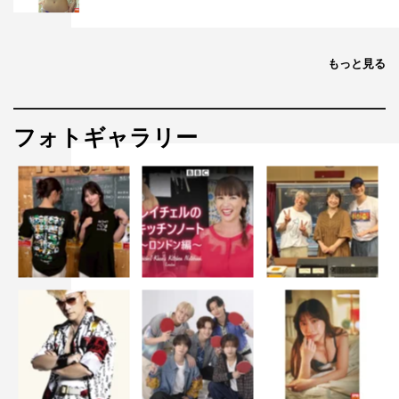
◆最後に、今後の見どころと本作のアピールをお願い致し
ます。
もっと見る
ハルキ個人としては、彼を取り巻く状況がことごとく悪化
していくので（笑）、ぜひそんな中でもがく彼の姿を見守
っていただければと思います。ただ、この作品に限らず、
フォトギャラリー
誰かに感情移入をしながらドラマを見続けるというのはな
かなか難しいことだと思いますし、特にこの作品において
は純粋にエンタメとして面白がっていただくことが一番の
楽しみ方ではないかな、と感じていて。それを生み出す一
員として、そして可能な限り原作の魅力をお伝えするた
め、今後も精一杯この作品に挑んでいきたいです。切なく
なったり、驚いたり、疑問を感じたり…そういった感情の
変化を楽しんでいただけたらと思います。
ANOTHER TALK