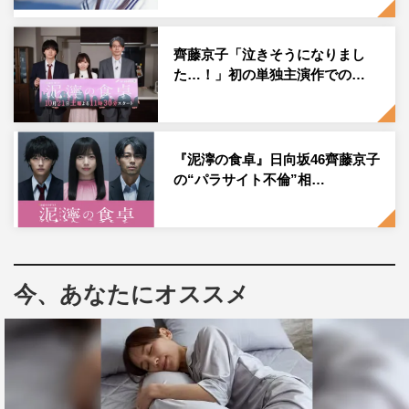
く、初めて読んだ時点でファンになってしまいました。特
に、演じるハルキに感情移入しながら読み進めていくとど
齊藤京子「泣きそうになりまし
んどん泥濘に沈んでいくような感覚に陥り、これがこの作
た…！」初の単独主演作での…
品の持っているパワーなんだな、と。それをいかに実写
で、エンタメとして表現できるかということを考えながら
読み込んでいきました。この作品はドラマも同様に展開の
めまぐるしさと、キャラクター1人ひとりの個性…という
『泥濘の食卓』日向坂46齊藤京子
の“パラサイト不倫”相…
言葉ではもはや片付けられないそれぞれの生きざまが魅力
だと思っています。「ヤバい人がたくさん出てくるな…」
と感じている方もいるかもしれませんが、いいように捉え
ると、とても人間味のある作品だと僕は思っていて。ドラ
マでは誇張した表現になっている部分もあるかもしれませ
今、あなたにオススメ
んが、大人になるにつれて表に出せなくなってしまった、
誰もが抱えている欲望や衝動が詰まっているので、きっと
皆さんにも共感していただける部分があるんじゃないかな
と思っています。