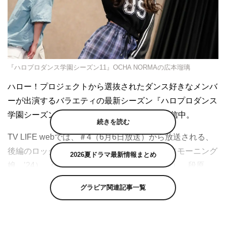
『ハロプロダンス学園シーズン11』OCHA NORMAの広本瑠璃
ハロー！プロジェクトから選抜されたダンス好きなメンバ
ーが出演するバラエティの最新シーズン『ハロプロダンス
学園シーズン11』（ダンスチャンネル）が配信中。
続きを読む
TV LIFE webでは、＃4（6月6日放送）から放送される、
後編のロックダンスの感想を石田亜佑美さん（モーニング
2026夏ドラマ最新情報まとめ
娘。’24）、佐々木莉佳子さん（アンジュルム）、段原
瑠々さん（Juice=Juice）、秋山眞緒さん（つばきファク
グラビア関連記事一覧
トリー）、平井美葉さん（BEYOOOOONDS）、広本瑠璃
さん（OCHA NORMA）にインタビュー。