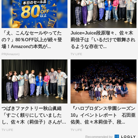
◆ショーケースのここを見てほしい！というご自分のお薦
めポイントを教えてください。
イントロの見せ場とAメロ後半のVの形になって踊ってか
「え、こんなセールやってた
Juice=Juice段原瑠々、佐々木
らカノンで止まって回るパートです。今回のショーケース
の？」80％OFF以上が続々登
莉佳子は「いるだけで鼓舞され
は、1人1つ見せ場的パートが作られているのですが、私は
場！Amazonの本気が...
るような存在で...
それがイントロにあって、みんなで音をためて回ってくる
PR(Amazon)
TV LIFE
グルーブ感がお気に入りです！
◆今回の収録で佐々木莉佳子さんが卒業されます。これま
での番組を振り返って印象に残っている出来事を教えてく
ださい。
公開収録のバトルのときにペアになって、バトルも公開収
つばきファクトリー秋山眞緒
『ハロプロダンス学園シーズン
録も慣れてない私と一緒に悩んだり相手ペアの踊りを見て
「すごく頼りにしていました
10』イベントレポート 石田亜
し、佐々木（莉佳子）さんが
佑美、佐々木莉佳子、段...
影響を受けたり、やるぞと気合を入れたりできたことで
い...
TV LIFE
TV LIFE
す。人見知りをしてしまって、自分から話せに行けない私
Recommended by