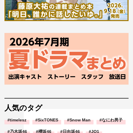
人気のタグ
timelesz
SixTONES
Snow Man
なにわ男子
乃木坂46
櫻坂46
日向坂46
JO1