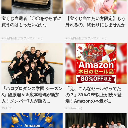
先生の人柄の良さを感じたのと、ひとつひとつの知識を学
びました。まず、先生の人柄に一気に惹かれました。すご
宝くじ当選者「〇〇をやらずに
【宝くじ当てたい方限定】もう
く明るくてかわいらしくて不安な気持ちがどんどん吹き飛
買うのはもったいない」
外れるの、終わりにしませんか
ぶ指導でありがたかったです。
そして、レッスンの中で動きの名前の由来などを教えてい
PR(合同会社デジタルファーム )
PR(合同会社デジタルファーム )
ただいたのですが、その説明が分かりやすくてより多くを
学べて楽しかったです！
◆ショーケースではAdoさんの「唱」を使って、パフォー
マンスを披露されましたが、いかがでしたか？
ロッキンというジャンルのイメージがバチバチ洋楽だった
『ハロプロダンス学園 シーズン
「え、こんなセールやってた
8』段原瑠々＆広本瑠璃が新加
の？」80％OFF以上が続々登
ので、新鮮ですごく楽しかったです！
入！メンバー7人が語る...
場！Amazonの本気が...
聞きなじみもありましたし、先生が作ってくださる振りが
TV LIFE
PR(Amazon)
取っていると思う音が自分の振りでハマった時にすごく気
持ちよかったです。