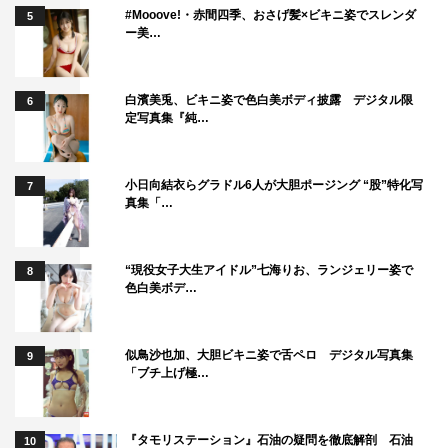
#Mooove!・赤間四季、おさげ髪×ビキニ姿でスレンダ
5
ー美…
『ハロプロダンス学園シーズン11』
PROFILE
白濱美兎、ビキニ姿で色白美ボディ披露 デジタル限
6
定写真集『純…
広本瑠璃
●ひろもと・るり…2003年6月18日生まれ。広島県出身。
小日向結衣らグラドル6人が大胆ポージング “股”特化写
7
B型。OCHA NORMAのメンバー。
真集「…
番組情報
“現役女子大生アイドル”七海りお、ランジェリー姿で
8
色白美ボデ…
『ハロプロダンス学園シーズン11』
CSダンスチャンネル
似鳥沙也加、大胆ビキニ姿で舌ペロ デジタル写真集
9
#4：2024年6月6日（木）午後11時30分～
「ブチ上げ極…
#5：2024年6月20日（木）午後11時30分～
#6：2024年7月4日（木）午後11時30分～
『タモリステーション』石油の疑問を徹底解剖 石油
10
（リピート放送あり）