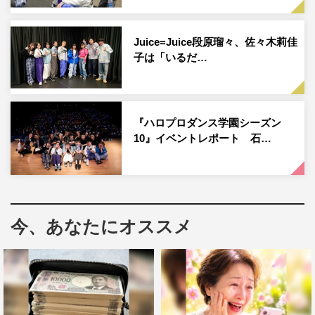
自分の中で、今までの収録1、2を争うくらいの苦戦回でし
た。流れをつかむまでにすごく時間がかかってしまったの
Juice=Juice段原瑠々、佐々木莉佳
ですが、自分の中で流れがつかめたら体力が無制限だった
子は「いるだ…
ら永遠に踊っていたいくらいに楽しかったです！
◆今回、“ロック”というジャンルに挑戦されましたが、い
かがでしたか？
『ハロプロダンス学園シーズン
10』イベントレポート 石…
何個かの動きを組み合わせていく感じのスタイルのダンス
に慣れていなくて苦戦しました。 動きを覚えることがで
きても、ショーケースを作るとなると、同じ動きが出てき
ても次の動きが変わってくるから、次にどう動くか分から
今、あなたにオススメ
なくなっていくことが起きてしまって、そこが難しかった
です。
◆HIYORI先生に教わっての感想や、意識したこと、学ん
だことを教えてください。