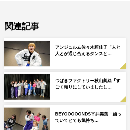
第5回は広本さんに、ロックダンスの感想やシーズン11で
卒業となる佐々木さんとの思い出を振り返ってもらいまし
た。
関連記事
アンジュルム佐々木莉佳子「人と
人とが通じ合えるダンスと…
つばきファクトリー秋山眞緒「す
ごく頼りにしていましたし…
『ハロプロダンス学園シーズン11』
BEYOOOOONDS平井美葉「踊っ
ていてとても気持ち…
◆収録を終えての感想を教えてください。