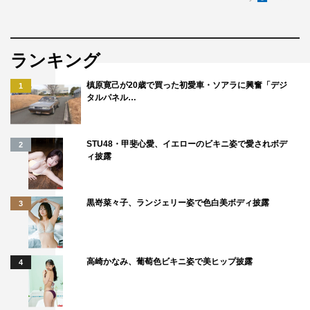
なので、この回があったおかげで佐々木さんと少しずつ距
離を縮められた貴重な回になりました。
◆佐々木さんのこのダンスが好き！というところがありま
ランキング
したら教えてください。
槙原寛己が20歳で買った初愛車・ソアラに興奮「デジ
1
タルパネル…
誰と踊られていても目を引く踊り、パワー感、生パフォー
マンスはもちろん映像でも伝わってくるところ、表情と体
の形がいつ切り取ってもすてきなところなどなどです！
STU48・甲斐心愛、イエローのビキニ姿で愛されボデ
2
ィ披露
黒嵜菜々子、ランジェリー姿で色白美ボディ披露
3
高崎かなみ、葡萄色ビキニ姿で美ヒップ披露
4