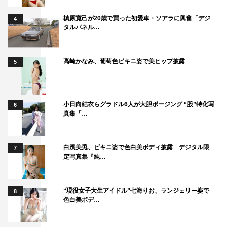
槙原寛己が20歳で買った初愛車・ソアラに興奮「デジ
4
タルパネル…
高崎かなみ、葡萄色ビキニ姿で美ヒップ披露
5
小日向結衣らグラドル6人が大胆ポージング “股”特化写
6
真集「…
白濱美兎、ビキニ姿で色白美ボディ披露 デジタル限
7
定写真集『純…
“現役女子大生アイドル”七海りお、ランジェリー姿で
8
色白美ボデ…