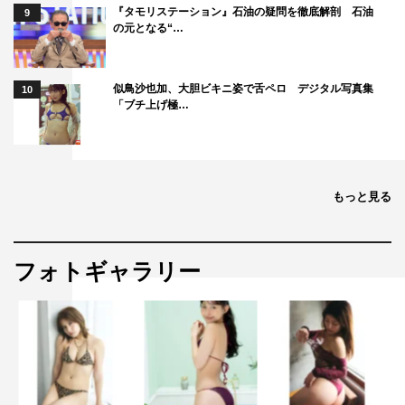
『タモリステーション』石油の疑問を徹底解剖 石油
9
の元となる“…
似鳥沙也加、大胆ビキニ姿で舌ペロ デジタル写真集
10
「ブチ上げ極…
もっと見る
フォトギャラリー