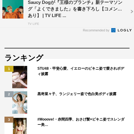
Saucy Dogが『王様のブランチ』新テーマソン
グ「よくできました」を書き下ろし【コメント
あり】 | TV LIFE ...
TV LIFE
Recommended by
ランキング
STU48・甲斐心愛、イエローのビキニ姿で愛されボデ
1
ィ披露
黒嵜菜々子、ランジェリー姿で色白美ボディ披露
2
#Mooove!・赤間四季、おさげ髪×ビキニ姿でスレンダ
3
ー美…