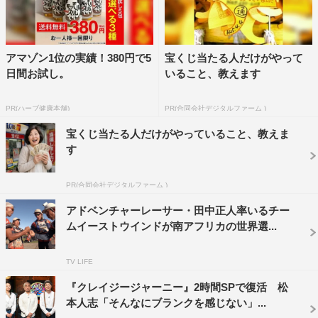
アマゾン1位の実績！380円で5
宝くじ当たる人だけがやって
日間お試し。
いること、教えます
PR(ハーブ健康本舗)
PR(合同会社デジタルファーム )
宝くじ当たる人だけがやっていること、教えま
す
PR(合同会社デジタルファーム )
アドベンチャーレーサー・田中正人率いるチー
ムイーストウインドが南アフリカの世界選...
TV LIFE
『クレイジージャーニー』2時間SPで復活 松
本人志「そんなにブランクを感じない」...