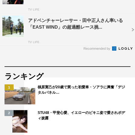
TV LIFE
アドベンチャーレーサー・田中正人さん率いる
「EAST WIND」の超過酷レース挑...
TV LIFE
Recommended by
ランキング
槙原寛己が20歳で買った初愛車・ソアラに興奮「デジ
1
タルパネル…
STU48・甲斐心愛、イエローのビキニ姿で愛されボデ
2
ィ披露