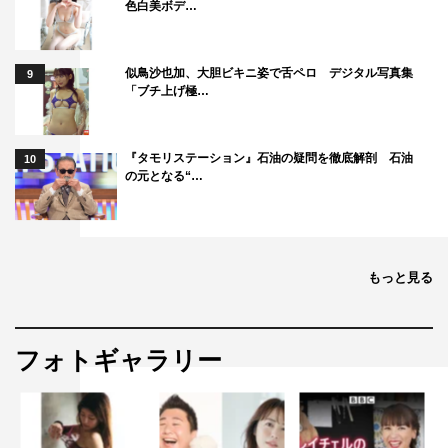
色白美ボデ…
似鳥沙也加、大胆ビキニ姿で舌ペロ デジタル写真集
9
「ブチ上げ極…
『タモリステーション』石油の疑問を徹底解剖 石油
10
の元となる“…
もっと見る
フォトギャラリー