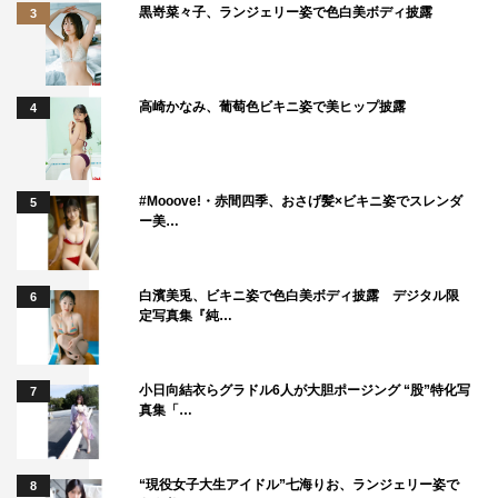
黒嵜菜々子、ランジェリー姿で色白美ボディ披露
3
高崎かなみ、葡萄色ビキニ姿で美ヒップ披露
4
#Mooove!・赤間四季、おさげ髪×ビキニ姿でスレンダ
5
ー美…
白濱美兎、ビキニ姿で色白美ボディ披露 デジタル限
6
定写真集『純…
小日向結衣らグラドル6人が大胆ポージング “股”特化写
7
真集「…
“現役女子大生アイドル”七海りお、ランジェリー姿で
8