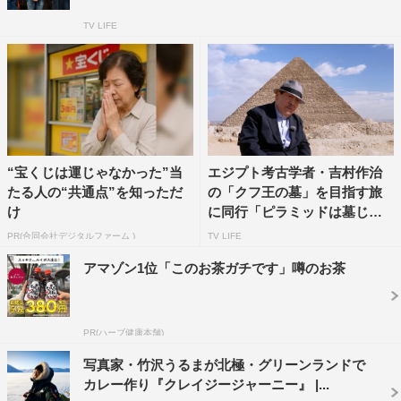
TV LIFE
“宝くじは運じゃなかった”当
エジプト考古学者・吉村作治
たる人の“共通点”を知っただ
の「クフ王の墓」を目指す旅
け
に同行「ピラミッドは墓じゃ
な...
PR(合同会社デジタルファーム )
TV LIFE
アマゾン1位「このお茶ガチです」噂のお茶
PR(ハーブ健康本舗)
写真家・竹沢うるまが北極・グリーンランドで
カレー作り『クレイジージャーニー』 |...