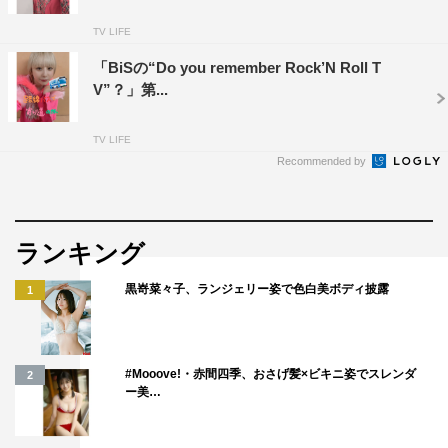
TV LIFE
「BiSの“Do you remember Rock’N Roll T
V”？」第...
TV LIFE
Recommended by
ランキング
黒嵜菜々子、ランジェリー姿で色白美ボディ披露
1
#Mooove!・赤間四季、おさげ髪×ビキニ姿でスレンダ
2
ー美…