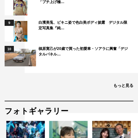
「ブチ上げ極…
白濱美兎、ビキニ姿で色白美ボディ披露 デジタル限
9
定写真集『純…
槙原寛己が20歳で買った初愛車・ソアラに興奮「デジ
10
タルパネル…
もっと見る
フォトギャラリー