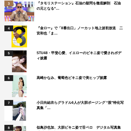
『タモリステーション』石油の疑問を徹底解剖 石油
3
の元となる“…
『金ロー』で「8番出口」ノーカット地上波初放送 二
4
宮和也「ま…
STU48・甲斐心愛、イエローのビキニ姿で愛されボデ
5
ィ披露
高崎かなみ、葡萄色ビキニ姿で美ヒップ披露
6
小日向結衣らグラドル6人が大胆ポージング “股”特化写
7
真集「…
似鳥沙也加、大胆ビキニ姿で舌ペロ デジタル写真集
8