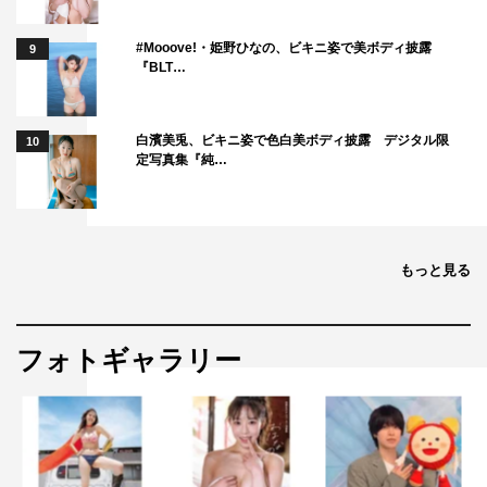
#Mooove!・姫野ひなの、ビキニ姿で美ボディ披露
9
『BLT…
白濱美兎、ビキニ姿で色白美ボディ披露 デジタル限
10
定写真集『純…
もっと見る
フォトギャラリー