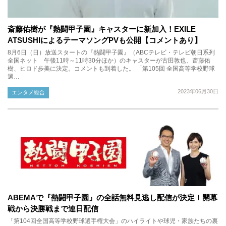
斎藤佑樹が『熱闘甲子園』キャスターに新加入！EXILE
ATSUSHIによるテーマソングPVも公開【コメントあり】
8月6日（日）放送スタートの『熱闘甲子園』（ABCテレビ・テレビ朝日系列
全国ネット 午後11時～11時30分ほか）のキャスターが古田敦也、斎藤佑
樹、ヒロド歩美に決定。コメントも到着した。 「第105回 全国高等学校野球
選…
2023年06月30日
エンタメ総合
ABEMAで『熱闘甲子園』の全話無料見逃し配信が決定！開幕
戦から決勝戦まで連日配信
「第104回全国高等学校野球選手権大会」のハイライトや球児・家族たちの裏