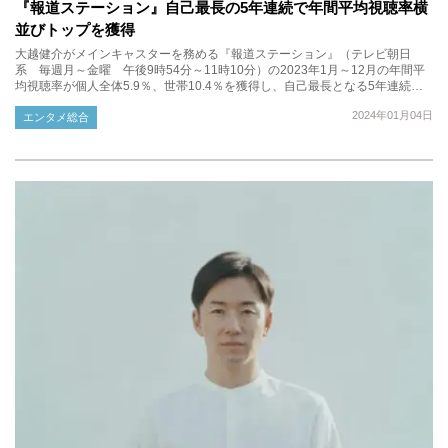
『報道ステーション』自己最長の5年連続で年間平均視聴率横
並びトップを獲得
大越健介がメインキャスターを務める『報道ステーション』（テレビ朝日
系 毎週月～金曜 午後9時54分～11時10分）の2023年1月～12月の年間平
均視聴率が個人全体5.9％、世帯10.4％を獲得し、自己最長となる5年連続…
2024年01月04日
エンタメ総合