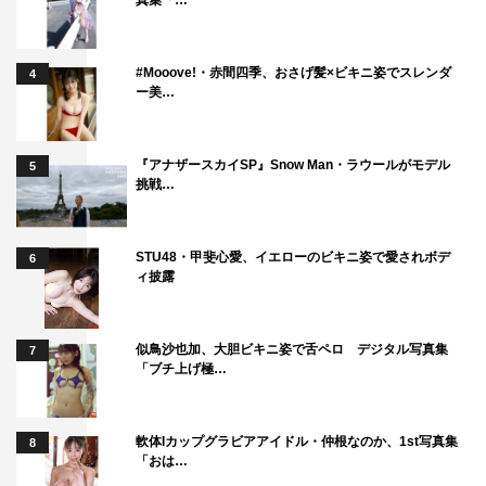
真集「…
#Mooove!・赤間四季、おさげ髪×ビキニ姿でスレンダ
4
ー美…
『アナザースカイSP』Snow Man・ラウールがモデル
5
挑戦…
STU48・甲斐心愛、イエローのビキニ姿で愛されボデ
6
ィ披露
似鳥沙也加、大胆ビキニ姿で舌ペロ デジタル写真集
7
「ブチ上げ極…
軟体Iカップグラビアアイドル・仲根なのか、1st写真集
8
「おは…