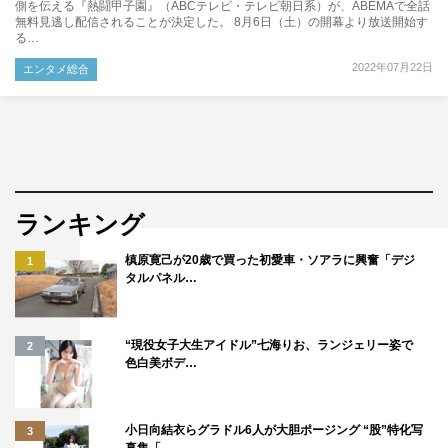
側を伝える『熱闘甲子園』（ABCテレビ・テレビ朝日系）が、ABEMAで全話
無料見逃し配信されることが決定した。 8月6日（土）の開幕より放送開始す
る…
2022年07月22日
エンタメ総合
ランキング
槙原寛己が20歳で買った初愛車・ソアラに興奮「デジ
1
タルパネル…
“現役女子大生アイドル”七海りお、ランジェリー姿で
2
色白美ボデ…
小日向結衣らグラドル6人が大胆ポージング “股”特化写
3