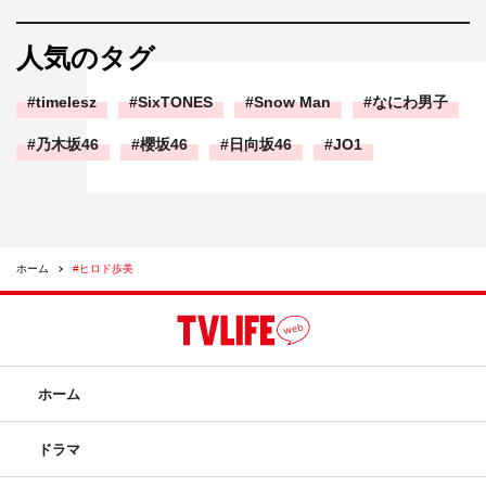
人気のタグ
timelesz
SixTONES
Snow Man
なにわ男子
乃木坂46
櫻坂46
日向坂46
JO1
ホーム
#ヒロド歩美
ホーム
ドラマ