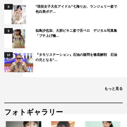
“現役女子大生アイドル”七海りお、ランジェリー姿で
8
色白美ボデ…
似鳥沙也加、大胆ビキニ姿で舌ペロ デジタル写真集
9
「ブチ上げ極…
『タモリステーション』石油の疑問を徹底解剖 石油
10
の元となる“…
もっと見る
フォトギャラリー