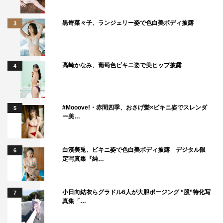
黒嵜菜々子、ランジェリー姿で色白美ボディ披露
3
高崎かなみ、葡萄色ビキニ姿で美ヒップ披露
4
#Mooove!・赤間四季、おさげ髪×ビキニ姿でスレンダ
5
ー美…
白濱美兎、ビキニ姿で色白美ボディ披露 デジタル限
6
定写真集『純…
小日向結衣らグラドル6人が大胆ポージング “股”特化写
7
真集「…