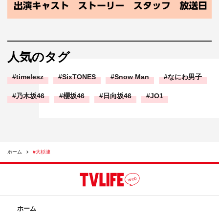
人気のタグ
timelesz
SixTONES
Snow Man
なにわ男子
乃木坂46
櫻坂46
日向坂46
JO1
ホーム
#大杉漣
ホーム