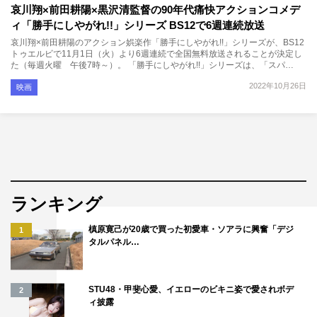
哀川翔×前田耕陽×黒沢清監督の90年代痛快アクションコメデ
ィ「勝手にしやがれ!!」シリーズ BS12で6週連続放送
哀川翔×前田耕陽のアクション娯楽作「勝手にしやがれ!!」シリーズが、BS12
トゥエルビで11月1日（火）より6週連続で全国無料放送されることが決定し
た（毎週火曜 午後7時～）。 「勝手にしやがれ!!」シリーズは、「スパ…
2022年10月26日
映画
ランキング
槙原寛己が20歳で買った初愛車・ソアラに興奮「デジ
1
タルパネル…
STU48・甲斐心愛、イエローのビキニ姿で愛されボデ
2
ィ披露