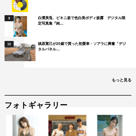
白濱美兎、ビキニ姿で色白美ボディ披露 デジタル限
9
定写真集『純…
槙原寛己が20歳で買った初愛車・ソアラに興奮「デジ
10
タルパネル…
もっと見る
フォトギャラリー