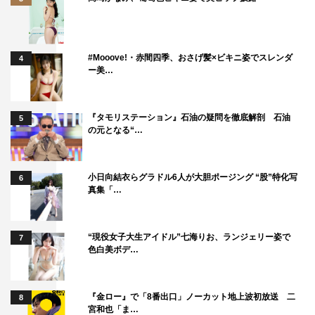
#Mooove!・赤間四季、おさげ髪×ビキニ姿でスレンダ
4
ー美…
『タモリステーション』石油の疑問を徹底解剖 石油
5
の元となる“…
小日向結衣らグラドル6人が大胆ポージング “股”特化写
6
真集「…
“現役女子大生アイドル”七海りお、ランジェリー姿で
7
色白美ボデ…
『金ロー』で「8番出口」ノーカット地上波初放送 二
8
宮和也「ま…