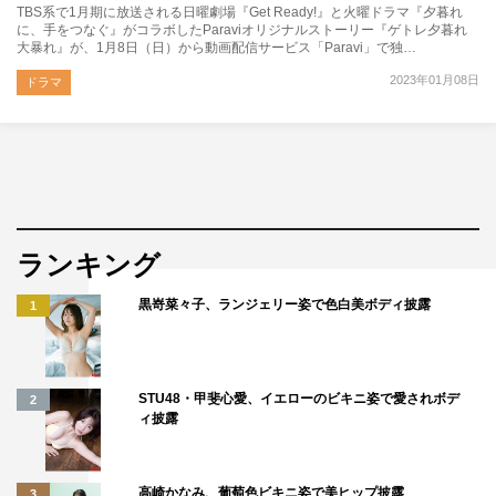
TBS系で1月期に放送される日曜劇場『Get Ready!』と火曜ドラマ『夕暮れ
に、手をつなぐ』がコラボしたParaviオリジナルストーリー『ゲトレ夕暮れ
大暴れ』が、1月8日（日）から動画配信サービス「Paravi」で独…
2023年01月08日
ドラマ
ランキング
黒嵜菜々子、ランジェリー姿で色白美ボディ披露
1
STU48・甲斐心愛、イエローのビキニ姿で愛されボデ
2
ィ披露
高崎かなみ、葡萄色ビキニ姿で美ヒップ披露
3