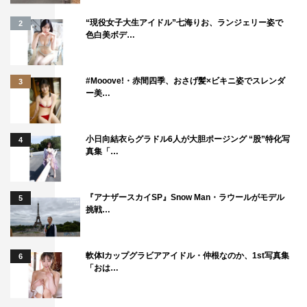
“現役女子大生アイドル”七海りお、ランジェリー姿で
2
色白美ボデ…
#Mooove!・赤間四季、おさげ髪×ビキニ姿でスレンダ
3
ー美…
小日向結衣らグラドル6人が大胆ポージング “股”特化写
4
真集「…
『アナザースカイSP』Snow Man・ラウールがモデル
5
挑戦…
軟体Iカップグラビアアイドル・仲根なのか、1st写真集
6
「おは…