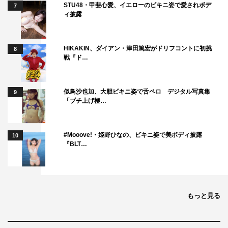
STU48・甲斐心愛、イエローのビキニ姿で愛されボデ
7
ィ披露
HIKAKIN、ダイアン・津田篤宏がドリフコントに初挑
8
戦『ド…
似鳥沙也加、大胆ビキニ姿で舌ペロ デジタル写真集
9
「ブチ上げ極…
#Mooove!・姫野ひなの、ビキニ姿で美ボディ披露
10
『BLT…
もっと見る