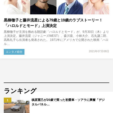
黒柳徹子と藤井流星による79歳と19歳のラブストーリー！
「ハロルドとモード」上演決定
黒柳徹子が主演を務める朗読劇「ハロルドとモード」が、9月30日（木）より
上演決定。藤井流星（ジャニーズWEST）、森川葵、小林大介、石丸謙二郎、
高島礼子ら出演者も発表された。 1971年にアメリカで公開された映画「ハロ
ル…
2021年07月08日
エンタメ総合
ランキング
槙原寛己が20歳で買った初愛車・ソアラに興奮「デジ
1
タルパネル…