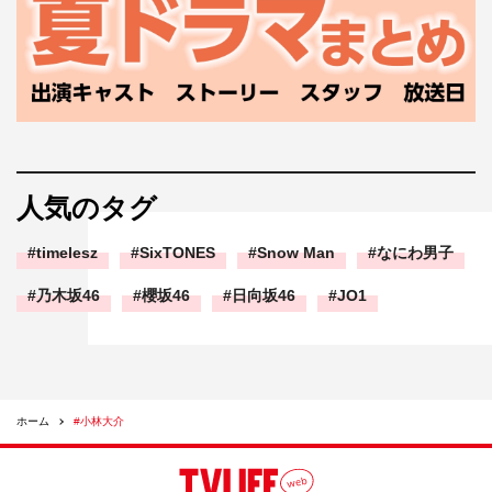
人気のタグ
timelesz
SixTONES
Snow Man
なにわ男子
乃木坂46
櫻坂46
日向坂46
JO1
ホーム
#小林大介