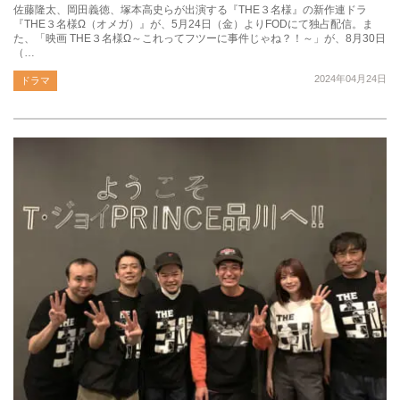
佐藤隆太、岡田義徳、塚本高史らが出演する『THE３名様』の新作連ドラ
『THE３名様Ω（オメガ）』が、5月24日（金）よりFODにて独占配信。ま
た、「映画 THE３名様Ω～これってフツーに事件じゃね？！～」が、8月30日
（…
2024年04月24日
ドラマ