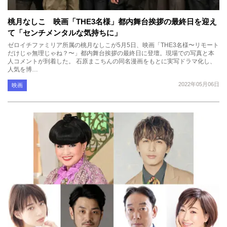
桃月なしこ 映画「THE3名様」都内舞台挨拶の最終日を迎え
て「センチメンタルな気持ちに」
ゼロイチファミリア所属の桃月なしこが5月5日、映画「THE3名様〜リモート
だけじゃ無理じゃね？〜」都内舞台挨拶の最終日に登壇。現場での写真と本
人コメントが到着した。 石原まこちんの同名漫画をもとに実写ドラマ化し、
人気を博…
2022年05月06日
映画