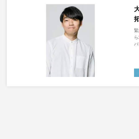
緊
ら
パ