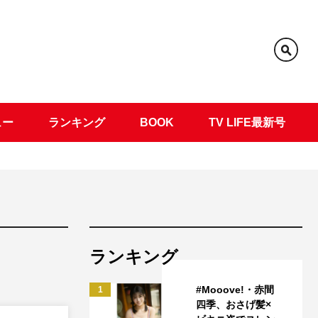
ュー
ランキング
BOOK
TV LIFE最新号
ランキング
#Mooove!・赤間
1
四季、おさげ髪×