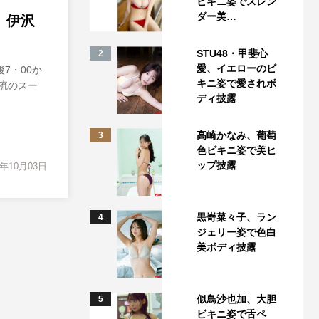
ビキニ姿でスレン
ダー美…
 伊沢
STU48・甲斐心
2
愛、イエローのビ
後7・00か
キニ姿で愛されボ
流のスー
ディ披露
高崎かなみ、葡萄
3
色ビキニ姿で美ヒ
ップ披露
1年10月03日
黒嵜菜々子、ラン
4
ジェリー姿で色白
美ボディ披露
似鳥沙也加、大胆
5
ビキニ姿で舌ペ