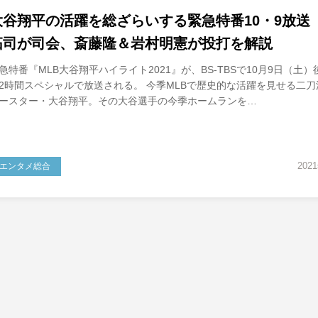
大谷翔平の活躍を総ざらいする緊急特番10・9放送
拓司が司会、斎藤隆＆岩村明憲が投打を解説
急特番『MLB大谷翔平ハイライト2021』が、BS-TBSで10月9日（土）
2時間スペシャルで放送される。 今季MLBで歴史的な活躍を見せる二刀
ースター・大谷翔平。その大谷選手の今季ホームランを…
202
エンタメ総合