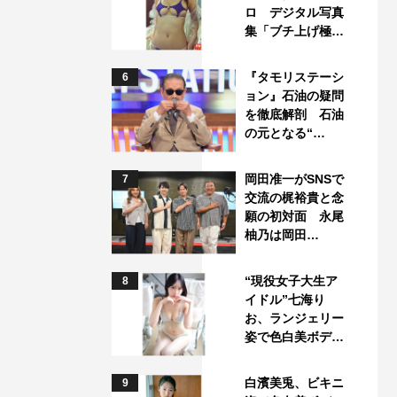
ロ デジタル写真
集「ブチ上げ極…
『タモリステーシ
6
ョン』石油の疑問
を徹底解剖 石油
の元となる“…
岡田准一がSNSで
7
交流の梶裕貴と念
願の初対面 永尾
柚乃は岡田…
“現役女子大生ア
8
イドル”七海り
お、ランジェリー
姿で色白美ボデ…
白濱美兎、ビキニ
9