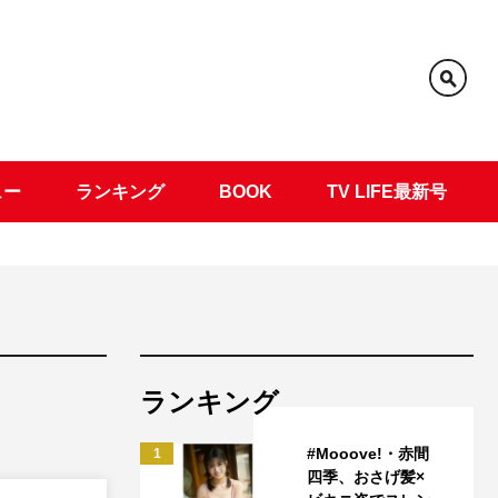
ュー
ランキング
BOOK
TV LIFE最新号
ランキング
#Mooove!・赤間
1
四季、おさげ髪×