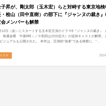
金子昇が、剛太郎（玉木宏）らと対峙する東京地検
長・桧山（田中直樹）の部下に『ジャンヌの裁き』
査会メンバーも解禁
月12日（金）にスタートする玉木宏主演のドラマ8『ジャンヌの裁き』
 毎週金曜 午後8時～／※初回は15分拡大）の追加キャストが解禁。
ビジュアルも公開された。 本作は、圧倒的“強者”である検察に、“…
202
ドラマ