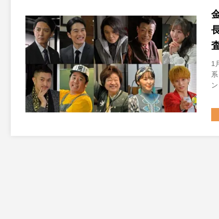
1
系
ン