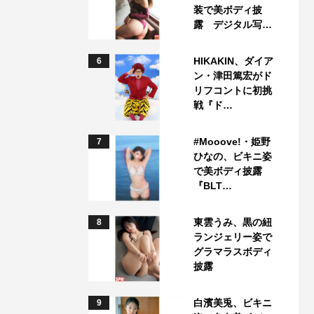
装で美ボディ披
露 デジタル写…
HIKAKIN、ダイア
6
ン・津田篤宏がド
リフコントに初挑
戦『ド…
#Mooove!・姫野
7
ひなの、ビキニ姿
で美ボディ披露
『BLT…
東雲うみ、黒の紐
8
ランジェリー姿で
グラマラスボディ
披露
白濱美兎、ビキニ
9