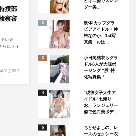
ビキニ姿でスレン
ダー美…
特捜部
検察審
軟体Iカップグラ
2
ビアアイドル・仲
根なのか、1st写
（テレ東
真集「おは…
さらにメイ
小日向結衣らグラ
3
ドル6人が大胆ポ
ージング “股”特
4年01月09日
化写真集「…
“現役女子大生ア
4
イドル”七海り
お、ランジェリー
姿で色白美ボデ…
ちとせよしの、レ
5
ースのセクシー衣