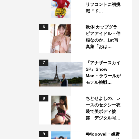
リフコントに初挑
戦『ド…
軟体Iカップグラ
6
ビアアイドル・仲
根なのか、1st写
真集「おは…
『アナザースカイ
7
SP』Snow
Man・ラウールが
モデル挑戦…
ちとせよしの、レ
8
ースのセクシー衣
装で美ボディ披
露 デジタル写…
#Mooove!・姫野
9