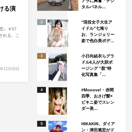
アラに興奮「デジ
タルパネル…
ける演
“現役女子大生ア
2
イドル”七海り
窓』＃57
お、ランジェリー
送される。こ
姿で色白美ボデ…
小日向結衣らグラ
3
ドル6人が大胆ポ
ージング “股”特
2年12月02日
化写真集「…
#Mooove!・赤間
4
四季、おさげ髪×
ビキニ姿でスレン
ダー美…
HIKAKIN、ダイア
5
ン・津田篤宏がド