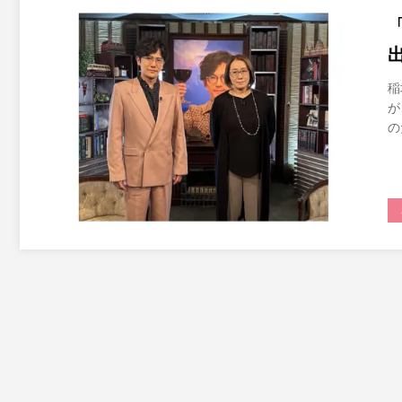
稲
が
の