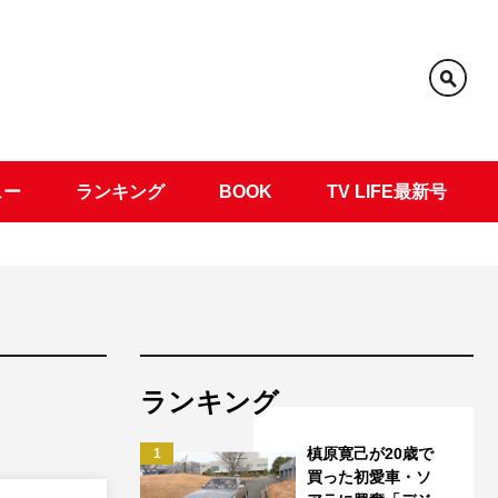
ュー
ランキング
BOOK
TV LIFE最新号
ランキング
槙原寛己が20歳で
1
買った初愛車・ソ