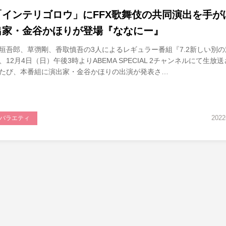
「インテリゴロウ」にFFX歌舞伎の共同演出を手が
出家・金谷かほりが登場『ななにー』
垣吾郎、草彅剛、香取慎吾の3人によるレギュラー番組『7.2新しい別の
、12月4日（日）午後3時よりABEMA SPECIAL 2チャンネルにて生放
たび、本番組に演出家・金谷かほりの出演が発表さ…
202
バラエティ