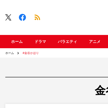
ホーム
ドラマ
バラエティ
アニメ
ホーム
#金谷かほり
金