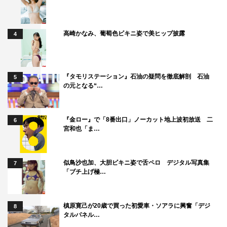
高崎かなみ、葡萄色ビキニ姿で美ヒップ披露
4
『タモリステーション』石油の疑問を徹底解剖 石油
5
の元となる“…
『金ロー』で「8番出口」ノーカット地上波初放送 二
6
宮和也「ま…
似鳥沙也加、大胆ビキニ姿で舌ペロ デジタル写真集
7
「ブチ上げ極…
槙原寛己が20歳で買った初愛車・ソアラに興奮「デジ
8
タルパネル…