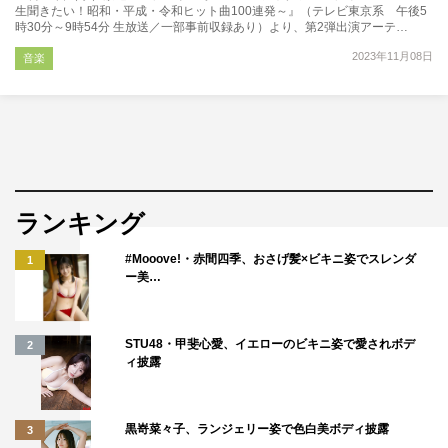
生聞きたい！昭和・平成・令和ヒット曲100連発～』（テレビ東京系 午後5
時30分～9時54分 生放送／一部事前収録あり）より、第2弾出演アーテ…
2023年11月08日
音楽
ランキング
#Mooove!・赤間四季、おさげ髪×ビキニ姿でスレンダ
1
ー美…
STU48・甲斐心愛、イエローのビキニ姿で愛されボデ
2
ィ披露
黒嵜菜々子、ランジェリー姿で色白美ボディ披露
3