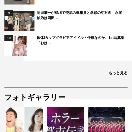
岡田准一がSNSで交流の梶裕貴と念願の初対面 永尾
9
柚乃は岡田…
軟体Iカップグラビアアイドル・仲根なのか、1st写真集
10
「おは…
もっと見る
フォトギャラリー