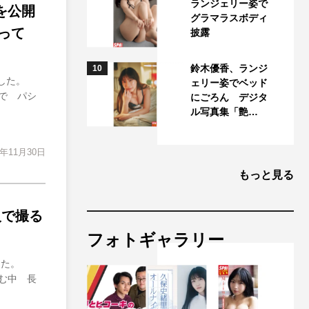
ランジェリー姿で
トを公開
グラマラスボディ
って
披露
鈴木優香、ランジ
10
開した。
ェリー姿でベッド
で パシ
にごろん デジタ
ル写真集「艶…
1年11月30日
もっと見る
人で撮る
フォトギャラリー
した。
込む中 長