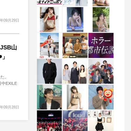
1年09月29日
JSB山
️」
した。
EXILE
1年09月28日