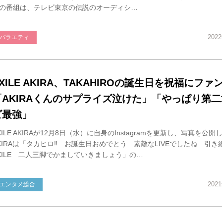
の番組は、テレビ東京の伝説のオーディシ…
202
バラエティ
XILE AKIRA、TAKAHIROの誕生日を祝福にファ
「AKIRAくんのサプライズ泣けた」「やっぱり第
ビ最強」
XILE AKIRAが12月8日（水）に自身のInstagramを更新し、写真を公開
KIRAは「タカヒロ‼️ お誕生日おめでとう 素敵なLIVEでしたね 引き
XILE 二人三脚でかましていきましょう」の…
202
エンタメ総合