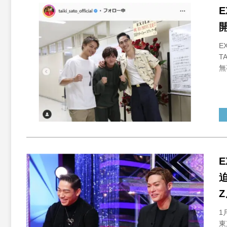
E
E
T
無
E
Z
1
東