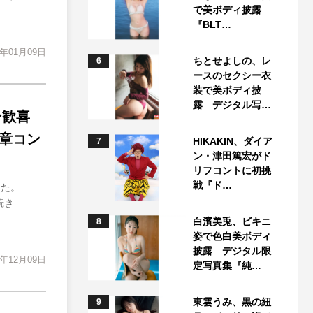
で美ボディ披露
『BLT…
2年01月09日
ちとせよしの、レ
6
ースのセクシー衣
装で美ボディ披
露 デジタル写…
ン歓喜
二章コン
HIKAKIN、ダイア
7
ン・津田篤宏がド
リフコントに初挑
戦『ド…
した。
続き
白濱美兎、ビキニ
8
姿で色白美ボディ
披露 デジタル限
1年12月09日
定写真集『純…
東雲うみ、黒の紐
9