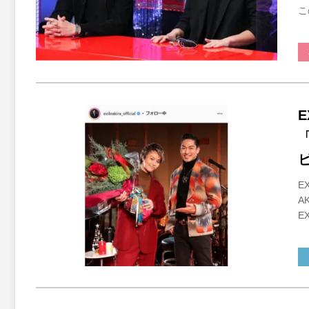
こ
E
E
A
E