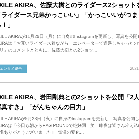
EXILE AKIRA、佐藤大樹とのライダース2ショッ
「ライダース兄弟かっこいい」「かっこいいがつま
る！」
XILE AKIRAが11月29日（月）に自身のInstagramを更新し、写真を公
KIRAは「お互いライダース着ながら エレベーターで遭遇しちゃったの
リ」のコメントとともに、佐藤大樹との2ショッ…
202
エンタメ総合
EXILE AKIRA、岩田剛典との2ショットを公開「2
写真すき」「がんちゃんの目力」
XILE AKIRAが9月28日（火）に自身のInstagramを更新し、写真を公開
KIRAは「今日も朝からRAG POUNDで絶好調 笑 昨夜は皆さん冷え
場ありがとうございました‼️ 気温の変化…