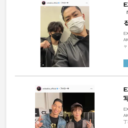
E
A
ャ
E
A
丁