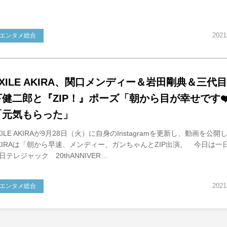
202
エンタメ総合
EXILE AKIRA、関口メンディー＆岩田剛典＆三代目
下健二郎と『ZIP！』ポーズ「朝から目が幸せです❤
「元気もらった」
XILE AKIRAが9月28日（火）に自身のInstagramを更新し、動画を公開
KIRAは「朝から早速、メンディー、ガンちゃんとZIP出演。 今日は一日中
日テレジャック 20thANNIVER…
202
エンタメ総合