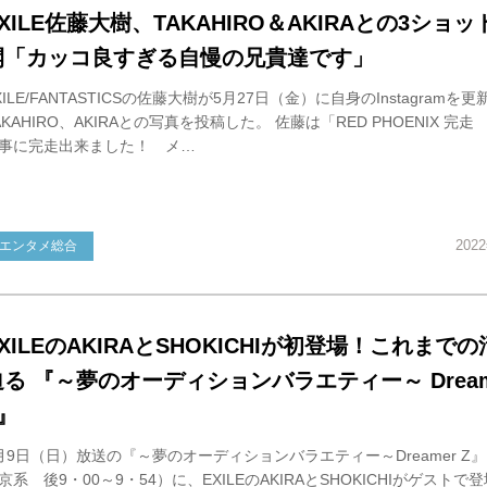
XILE佐藤大樹、TAKAHIRO＆AKIRAとの3ショ
開「カッコ良すぎる自慢の兄貴達です」
XILE/FANTASTICSの佐藤大樹が5月27日（金）に自身のInstagramを
AKAHIRO、AKIRAとの写真を投稿した。 佐藤は「RED PHOENIX 完走
事に完走出来ました！ メ…
202
エンタメ総合
XILEのAKIRAとSHOKICHIが初登場！これまで
迫る 『～夢のオーディションバラエティー～ Dream
』
月9日（日）放送の『～夢のオーディションバラエティー～Dreamer Z
京系 後9・00～9・54）に、EXILEのAKIRAとSHOKICHIがゲストで