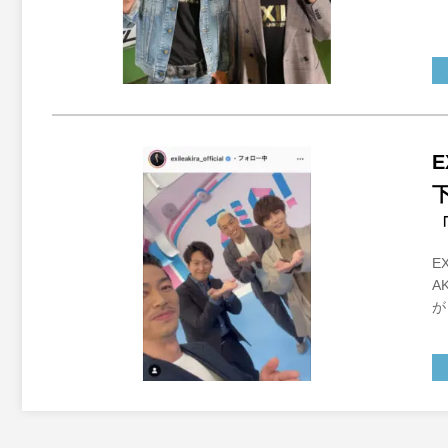
E
A
が