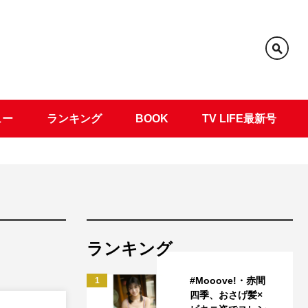
ュー
ランキング
BOOK
TV LIFE最新号
ランキング
#Mooove!・赤間
1
四季、おさげ髪×