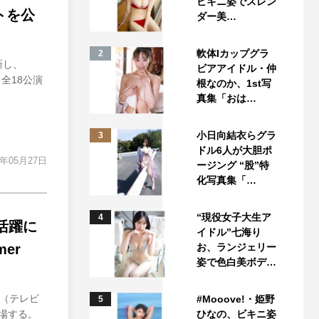
ビキニ姿でスレン
ットを公
ダー美…
軟体Iカップグラ
2
更新し、
ビアアイドル・仲
 全18公演
根なのか、1st写
真集「おは…
小日向結衣らグラ
3
ドル6人が大胆ポ
2年05月27日
ージング “股”特
化写真集「…
“現役女子大生ア
4
の活躍に
イドル”七海り
er
お、ランジェリー
姿で色白美ボデ…
』（テレビ
#Mooove!・姫野
5
登場する。
ひなの、ビキニ姿