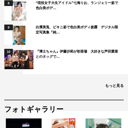
“現役女子大生アイドル”七海りお、ランジェリー姿で
8
色白美ボデ…
白濱美兎、ビキニ姿で色白美ボディ披露 デジタル限
9
定写真集『純…
『博士ちゃん』伊藤沙莉が初登場 大好きな芦田愛菜
10
とのタッグで…
もっと見る
フォトギャラリー