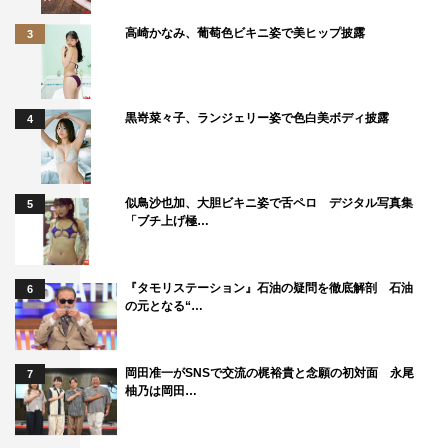
高崎かなみ、葡萄色ビキニ姿で美ヒップ披露
3
黒嵜菜々子、ランジェリー姿で色白美ボディ披露
4
似鳥沙也加、大胆ビキニ姿で舌ペロ デジタル写真集
5
「ブチ上げ極…
『タモリステーション』石油の疑問を徹底解剖 石油
6
の元となる“…
岡田准一がSNSで交流の梶裕貴と念願の初対面 永尾
7
柚乃は岡田…