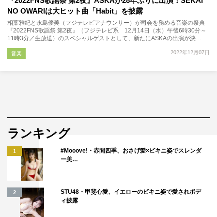
『2022FNS歌謡祭 第2夜』ASKAが28年ぶりに出演！SEKAI
NO OWARIは大ヒット曲「Habit」を披露
相葉雅紀と永島優美（フジテレビアナウンサー）が司会を務める音楽の祭典
『2022FNS歌謡祭 第2夜』（フジテレビ系 12月14日（水）午後6時30分～
11時3分／生放送）のスペシャルゲストとして、新たにASKAの出演が決…
2022年12月07日
音楽
ランキング
#Mooove!・赤間四季、おさげ髪×ビキニ姿でスレンダ
1
ー美…
STU48・甲斐心愛、イエローのビキニ姿で愛されボデ
2
ィ披露