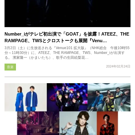
Number_iがテレビ初出演で「GOAT」を披露！ATEEZ、THE
RAMPAGE、TWSとクロストークも展開『Venu…
3月2日（土）に生放送される『Venue101 拡大版』（NHK総合 午後10時55
分～11時30分）に、ATEEZ、THE RAMPAGE、TWS、Number_iが出演す
る。 濱家隆一（かまいたち）、歌手の生田絵梨花…
2024年02月24日
音楽