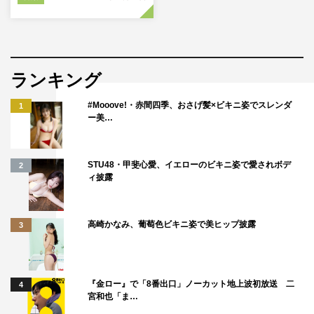
ランキング
#Mooove!・赤間四季、おさげ髪×ビキニ姿でスレンダ
1
ー美…
STU48・甲斐心愛、イエローのビキニ姿で愛されボデ
2
ィ披露
高崎かなみ、葡萄色ビキニ姿で美ヒップ披露
3
『金ロー』で「8番出口」ノーカット地上波初放送 二
4
宮和也「ま…