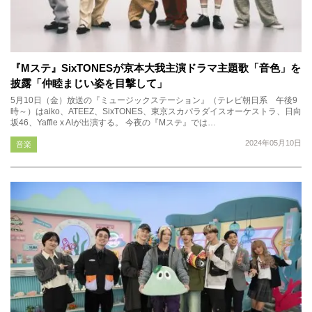
『Mステ』SixTONESが京本大我主演ドラマ主題歌「音色」を
披露「仲睦まじい姿を目撃して」
5月10日（金）放送の『ミュージックステーション』（テレビ朝日系 午後9
時～）はaiko、ATEEZ、SixTONES、東京スカパラダイスオーケストラ、日向
坂46、Yaffle x AIが出演する。 今夜の『Mステ』では…
2024年05月10日
音楽