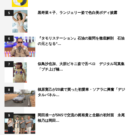
黒嵜菜々子、ランジェリー姿で色白美ボディ披露
5
『タモリステーション』石油の疑問を徹底解剖 石油
6
の元となる“…
似鳥沙也加、大胆ビキニ姿で舌ペロ デジタル写真集
7
「ブチ上げ極…
槙原寛己が20歳で買った初愛車・ソアラに興奮「デジ
8
タルパネル…
岡田准一がSNSで交流の梶裕貴と念願の初対面 永尾
9
柚乃は岡田…