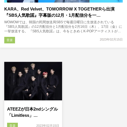
KARA、Red Velvet、TOMORROW X TOGETHERら出演
『SBS人気歌謡』字幕版の12月・1月配信分を一…
WOWOWでは、韓国の民間放送局SBSで毎週日曜日に生放送されている
『SBS人気歌謡』の12月配信分と1月配信分を2月16日（木）、17日（金）に
一挙放送する。 『SBS人気歌謡』は、今をときめくK-POPアーティストが…
2023年02月15日
音楽
ATEEZが日本2ndシングル
「Limitless」…
音楽
2023年02月15日