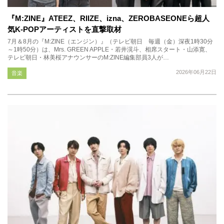
『M:ZINE』ATEEZ、RIIZE、izna、ZEROBASEONEら超人
気K-POPアーティストを直撃取材
7月＆8月の『M:ZINE（エンジン）』（テレビ朝日 毎週（金）深夜1時30分
～1時50分）は、Mrs. GREEN APPLE・若井滉斗、相席スタート・山添寛、
テレビ朝日・林美桜アナウンサーのM:ZINE編集部員3人が…
2026年06月22日
音楽