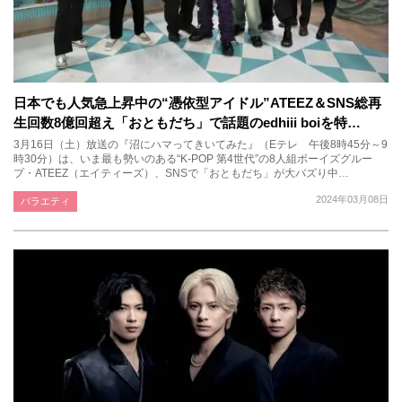
日本でも人気急上昇中の“憑依型アイドル”ATEEZ＆SNS総再
生回数8億回超え「おともだち」で話題のedhiii boiを特…
3月16日（土）放送の『沼にハマってきいてみた』（Eテレ 午後8時45分～9
時30分）は、いま最も勢いのある“K-POP 第4世代”の8人組ボーイズグルー
プ・ATEEZ（エイティーズ）、SNSで「おともだち」が大バズり中…
2024年03月08日
バラエティ