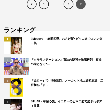
1
…
6
7
ランキング
#Mooove!・赤間四季、おさげ髪×ビキニ姿でスレンダ
1
ー美…
『タモリステーション』石油の疑問を徹底解剖 石油
2
の元となる“…
『金ロー』で「8番出口」ノーカット地上波初放送 二
3
宮和也「ま…
STU48・甲斐心愛、イエローのビキニ姿で愛されボデ
4
ィ披露