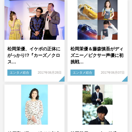
松岡茉優、イケボの正体に
松岡茉優＆藤森慎吾がディ
がっかり!?『カーズ／クロ
ズニー／ピクサー声優に初
ス…
挑戦…
エンタメ総合
2017年06月28日
エンタメ総合
2017年06月07日