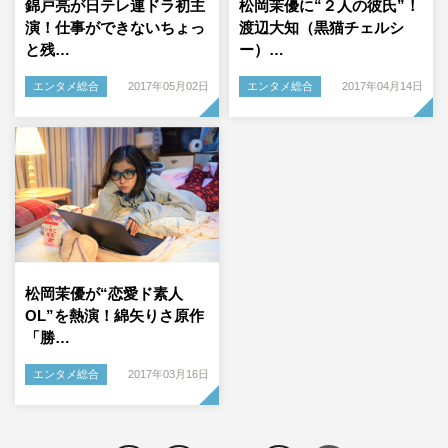
錦戸亮が日テレ連ドラ初主
松岡茉優に“２人の彼氏”！
演！仕事ができないちょっ
渡辺大知（黒猫チェルシ
と残…
ー）…
エンタメ総合
2017年05月02日
エンタメ総合
2017年04月14日
松岡茉優が“恋愛ド素人
OL”を熱演！綿矢りさ原作
「勝…
エンタメ総合
2017年03月16日