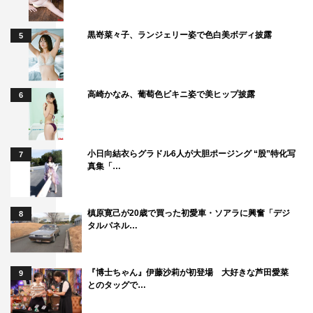
黒嵜菜々子、ランジェリー姿で色白美ボディ披露
5
高崎かなみ、葡萄色ビキニ姿で美ヒップ披露
6
小日向結衣らグラドル6人が大胆ポージング “股”特化写
7
真集「…
槙原寛己が20歳で買った初愛車・ソアラに興奮「デジ
8
タルパネル…
『博士ちゃん』伊藤沙莉が初登場 大好きな芦田愛菜
9
とのタッグで…