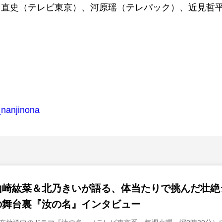
山直史（テレビ東京）、河原瑶（テレパック）、近見哲
_nanjinona
山崎紘菜＆北乃きいが語る、体当たりで挑んだ壮絶
の舞台裏『汝の名』インタビュー