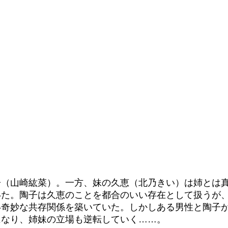
子（山崎紘菜）。一方、妹の久恵（北乃きい）は姉とは
いた。陶子は久恵のことを都合のいい存在として扱うが
い奇妙な共存関係を築いていた。しかしある男性と陶子
になり、姉妹の立場も逆転していく……。