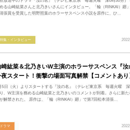
在放送中のドラマ『汝の名』（テレビ東京系 毎週火曜 深0時30分）
める山崎紘菜さんと北乃きいさんにインタビュー。「輪（RINKAI）廻
清張賞を受賞した明野照葉のホラーサスペンス小説を原作に、ひ…
202
特集・インタビュー
山崎紘菜＆北乃きいW主演のホラーサスペンス『汝
今夜スタート！衝撃の場面写真解禁【コメントあり
月5日（火）よりスタートする『汝の名』（テレビ東京系 毎週火曜 深0
り、W主演を務める山崎紘菜と北乃きいのコメントが到着。さらに新た
が解禁された。 原作は、「輪（RINKAI）廻」で第7回松本清張…
202
ドラマ