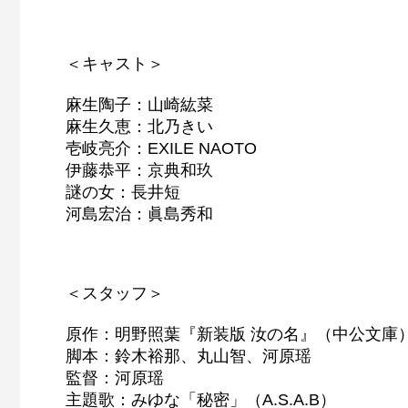
＜キャスト＞
麻生陶子：山崎紘菜
麻生久恵：北乃きい
壱岐亮介：EXILE NAOTO
伊藤恭平：京典和玖
謎の女：長井短
河島宏治：眞島秀和
＜スタッフ＞
原作：明野照葉『新装版 汝の名』（中公文庫
脚本：鈴木裕那、丸山智、河原瑶
監督：河原瑶
主題歌：みゆな「秘密」（A.S.A.B）