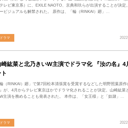
テレビ東京系）に、EXILE NAOTO、京典和玖らが出演することが決
ービジュアルも解禁された。 原作は、「輪（RINKAI）廻」…
202
ドラマ
山崎紘菜と北乃きいW主演でドラマ化 『汝の名』4
ート
輪（RINKAI）廻」で第7回松本清張賞を受賞するなどした明野照葉原
』が、4月からテレビ東京ほかでドラマ化されることが決定。山崎紘菜
W主演を務めることも発表された。 本作は、「女王様」と「奴隷」…
202
ドラマ