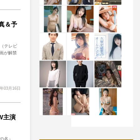
真＆予
』（テレビ
画が解禁
2年03月16日
W主演
汝の名』