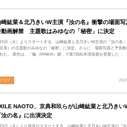
山崎紘菜＆北乃きいW主演『汝の名』衝撃の場面写
告動画解禁 主題歌はみゆなの「秘密」に決定
月5日（火）よりスタートする、山崎紘菜と北乃きいW主演の『汝の名
京系）の主題歌がみゆなの「秘密」に決定。さらに、場面写真と予告動
れた。 原作は、「輪（RINKAI）廻」で第7回松本清張賞を受賞した…
202
ドラマ
EXILE NAOTO、京典和玖らが山崎紘菜と北乃きい
『汝の名』に出演決定
月5日（火）より放送がスタートする、山崎紘菜と北乃きいW主演の『