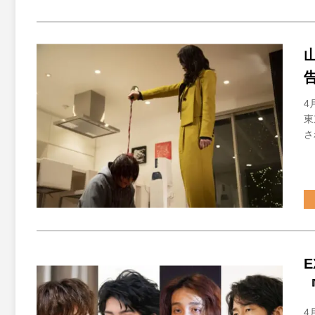
4
東
さ
4