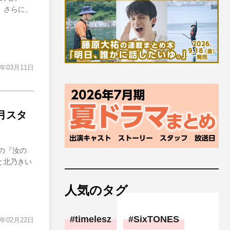
定。さらに、
2年03月11日
月スタ
作の『汝の
と北乃きい
人気のタグ
timelesz
SixTONES
2年02月22日