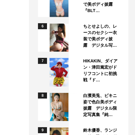
で美ボディ披露
『BLT…
ちとせよしの、レ
6
ースのセクシー衣
装で美ボディ披
露 デジタル写…
HIKAKIN、ダイア
7
ン・津田篤宏がド
リフコントに初挑
戦『ド…
白濱美兎、ビキニ
8
姿で色白美ボディ
披露 デジタル限
定写真集『純…
鈴木優香、ランジ
9