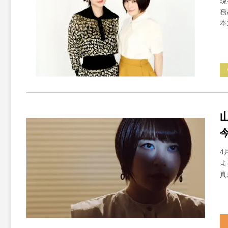
現
務
本
4
よ
真