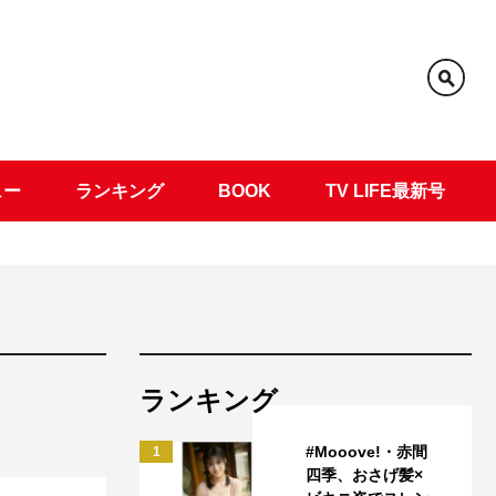
ュー
ランキング
BOOK
TV LIFE最新号
ランキング
#Mooove!・赤間
1
四季、おさげ髪×