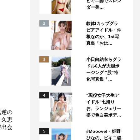
ビキニ姿でスレン
ダー美…
軟体Iカップグラ
2
ビアアイドル・仲
根なのか、1st写
真集「おは…
小日向結衣らグラ
3
ドル6人が大胆ポ
ージング “股”特
化写真集「…
“現役女子大生ア
4
イドル”七海り
お、ランジェリー
真逆の
姿で色白美ボデ…
、久恵
が出会
#Mooove!・姫野
5
ひなの、ビキニ姿