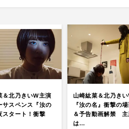
菜＆北乃きいW主演
山崎紘菜＆北乃きい
ーサスペンス『汝の
『汝の名』衝撃の場
夜スタート！衝撃
＆予告動画解禁 主
は…