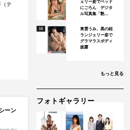
ェリー姿でベッド
平（テ
にごろん デジタ
ル写真集「艶…
東雲うみ、黒の紐
10
ランジェリー姿で
グラマラスボディ
披露
もっと見る
フォトギャラリー
シーン