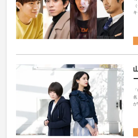
（
キ
「
名
が