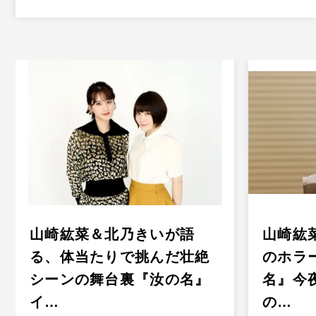
山崎紘菜＆北乃きいが語
山崎紘
る、体当たりで挑んだ壮絶
のホラ
シーンの舞台裏『汝の名』
名』今
イ…
の…