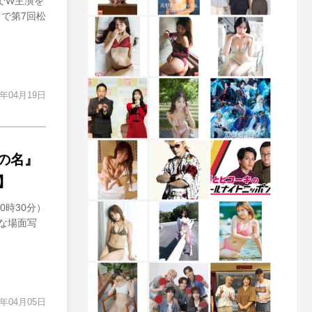
でW主演を
」で第7回松
2年04月19日
の名』
】
時30分）
な場面写
2年04月05日