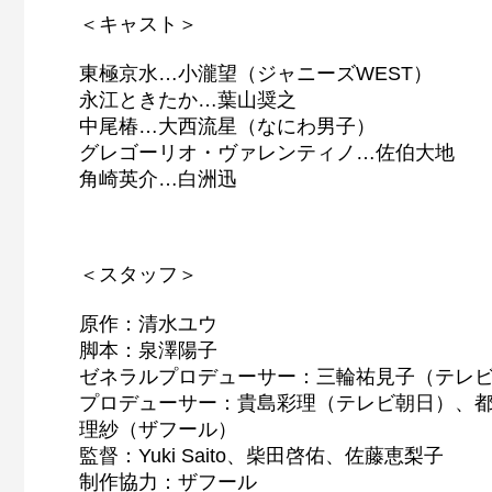
＜キャスト＞
東極京水…小瀧望（ジャニーズWEST）
永江ときたか…葉山奨之
中尾椿…大西流星（なにわ男子）
グレゴーリオ・ヴァレンティノ…佐伯大地
角崎英介…白洲迅
＜スタッフ＞
原作：清水ユウ
脚本：泉澤陽子
ゼネラルプロデューサー：三輪祐見子（テレ
プロデューサー：貴島彩理（テレビ朝日）、
理紗（ザフール）
監督：Yuki Saito、柴田啓佑、佐藤恵梨子
制作協力：ザフール