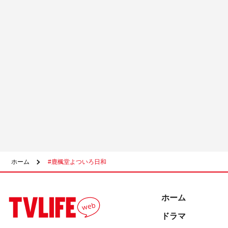
ホーム
#鹿楓堂よついろ日和
ホーム
ドラマ