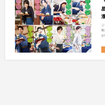
ジ
和
が