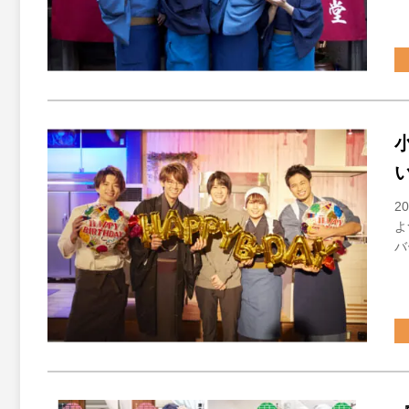
2
よ
バ