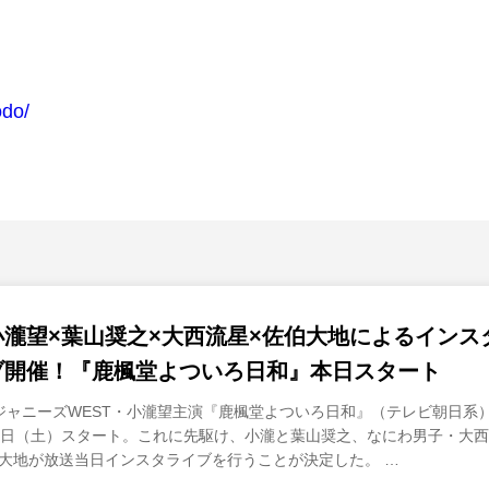
odo/
小瀧望×葉山奨之×大西流星×佐伯大地によるインス
ブ開催！『鹿楓堂よついろ日和』本日スタート
ャニーズWEST・小瀧望主演『鹿楓堂よついろ日和』（テレビ朝日系）
5日（土）スタート。これに先駆け、小瀧と葉山奨之、なにわ男子・大
大地が放送当日インスタライブを行うことが決定した。 …