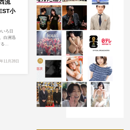
西流
ST小
ついろ日
、白洲迅
する…
1年11月28日