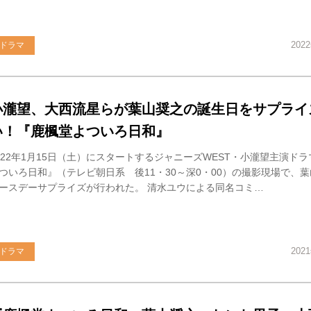
202
ドラマ
小瀧望、大西流星らが葉山奨之の誕生日をサプライ
い！『鹿楓堂よついろ日和』
022年1月15日（土）にスタートするジャニーズWEST・小瀧望主演ド
ついろ日和』（テレビ朝日系 後11・30～深0・00）の撮影現場で、
ースデーサプライズが行われた。 清水ユウによる同名コミ…
202
ドラマ