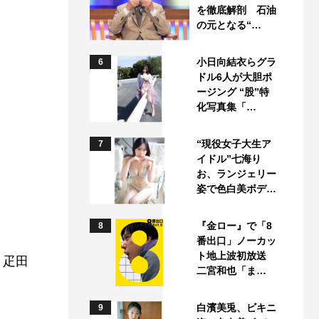
を徹底解剖 石油
の元となる“…
小日向結衣らグラ
6
ドル6人が大胆ポ
ージング “股”特
化写真集「…
“現役女子大生ア
7
イドル”七海り
お、ランジェリー
姿で色白美ボデ…
『金ロー』で「8
8
番出口」ノーカッ
ト地上波初放送
、疋田
二宮和也「ま…
白濱美兎、ビキニ
9