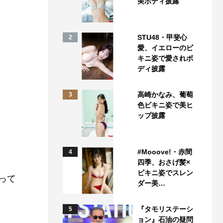
美ボディ披露
STU48・甲斐心
2
愛、イエローのビ
キニ姿で愛されボ
ディ披露
高崎かなみ、葡萄
3
色ビキニ姿で美ヒ
ップ披露
#Mooove!・赤間
4
四季、おさげ髪×
ビキニ姿でスレン
って
ダー美…
『タモリステーシ
5
ョン』石油の疑問