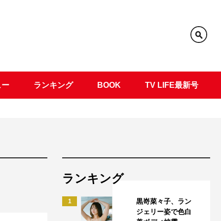
ュー
ランキング
BOOK
TV LIFE最新号
ランキング
黒嵜菜々子、ラン
1
ジェリー姿で色白