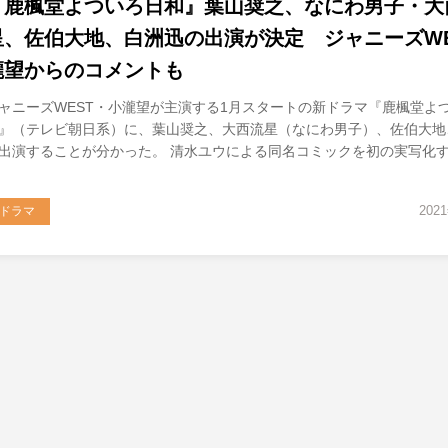
『鹿楓堂よついろ日和』葉山奨之、なにわ男子・大
星、佐伯大地、白洲迅の出演が決定 ジャニーズWE
瀧望からのコメントも
ャニーズWEST・小瀧望が主演する1月スタートの新ドラマ『鹿楓堂よ
』（テレビ朝日系）に、葉山奨之、大西流星（なにわ男子）、佐伯大地
出演することが分かった。 清水ユウによる同名コミックを初の実写化
202
ドラマ