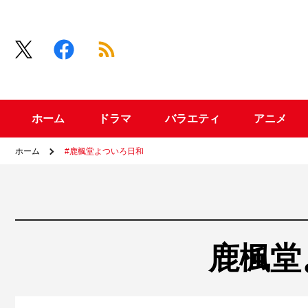
ホーム
ドラマ
バラエティ
アニメ
ホーム
#鹿楓堂よついろ日和
鹿楓堂