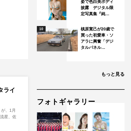
姿で色白美ボディ
披露 デジタル限
定写真集『純…
槙原寛己が20歳で
10
買った初愛車・ソ
アラに興奮「デジ
タルパネル…
もっと見る
タライ
フォトギャラリー
が、1月
西流星、佐