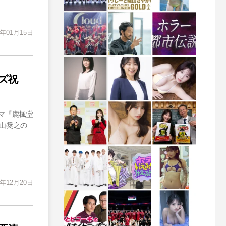
2年01月15日
ズ祝
ラマ『鹿楓堂
葉山奨之の
1年12月20日