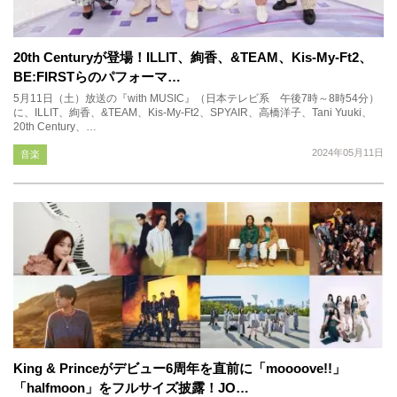
20th Centuryが登場！ILLIT、絢香、&TEAM、Kis-My-Ft2、
BE:FIRSTらのパフォーマ…
5月11日（土）放送の『with MUSIC』（日本テレビ系 午後7時～8時54分）
に、ILLIT、絢香、&TEAM、Kis-My-Ft2、SPYAIR、高橋洋子、Tani Yuuki、
20th Century、…
2024年05月11日
音楽
King & Princeがデビュー6周年を直前に「moooove!!」
「halfmoon」をフルサイズ披露！JO…