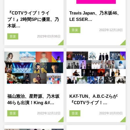
『CDTVライブ！ライ
Travis Japan、乃木坂46、
ブ！』2時間SPに優里、乃
LE SSER…
木坂…
音楽
2022年12月19日
音楽
2023年03月06日
福山雅治、星野源、乃木坂
KAT-TUN、A.B.C-Zらが
46らも出演！King &#…
『CDTVライブ！…
音楽
2022年12月12日
音楽
2022年10月03日