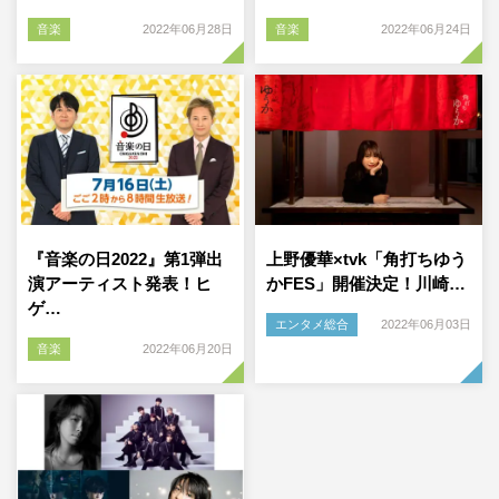
音楽
2022年06月28日
音楽
2022年06月24日
『音楽の日2022』第1弾出
上野優華×tvk「角打ちゆう
演アーティスト発表！ヒ
かFES」開催決定！川崎…
ゲ…
エンタメ総合
2022年06月03日
音楽
2022年06月20日