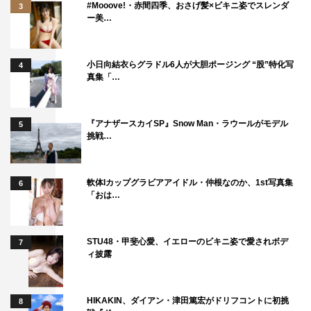
#Mooove!・赤間四季、おさげ髪×ビキニ姿でスレンダ
3
ー美…
小日向結衣らグラドル6人が大胆ポージング “股”特化写
4
真集「…
『アナザースカイSP』Snow Man・ラウールがモデル
5
挑戦…
軟体Iカップグラビアアイドル・仲根なのか、1st写真集
6
「おは…
STU48・甲斐心愛、イエローのビキニ姿で愛されボデ
7
ィ披露
HIKAKIN、ダイアン・津田篤宏がドリフコントに初挑
8