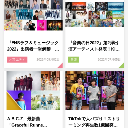
『FNSラフ＆ミュージック
『音楽の日2022』第2弾出
2022』出演者一挙解禁 …
演アーティスト発表！Ki…
バラエティ
2022年09月02日
音楽
2022年07月05日
A.B.C-Z、最新曲
TikTokで大バズり！ストリ
「Graceful Runne…
ーミング再生数1億回突…