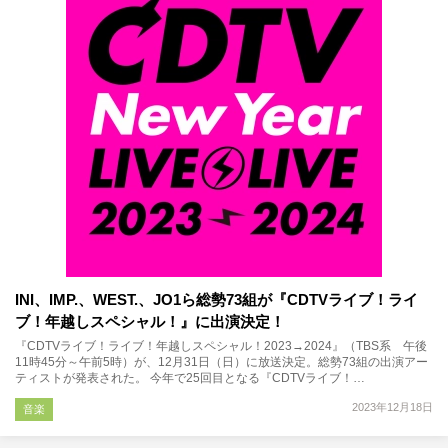
INI、IMP.、WEST.、JO1ら総勢73組が『CDTVライブ！ライ
ブ！年越しスペシャル！』に出演決定！
『CDTVライブ！ライブ！年越しスペシャル！2023→2024』（TBS系 午後
11時45分～午前5時）が、12月31日（日）に放送決定。総勢73組の出演アー
ティストが発表された。 今年で25回目となる『CDTVライブ！…
2023年12月18日
音楽