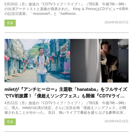
5月20日（月）放送の『CDTVライブ！ライブ！』（TBS系 午後7時～9時）
の出演アーティストと楽曲が発表された。 King ＆ PrinceはCDデビュー6周年
の記念日直前。「moooove!!」と「halfmoon…
2024年05月07日
音楽
miletが『アンチヒーロー』主題歌「hanataba」をフルサイズ
でTV初披露！「億超えソングフェス」も開催『CDTVライ…
4月22日（月）放送の『CDTVライブ！ライブ！』（TBS系 午後7時～9時）
に、瑛人、miletの出演が決定。さらに注目企画「億超えソングフェス」が開
催されることが分かった。 先日、熱いライブで番組を盛り上げる豪華出演…
2024年04月15日
音楽