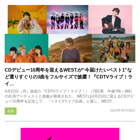
CDデビュー10周年を迎えるWEST.が“今届けたいベスト1”な
ど選りすぐりの3曲をフルサイズで披露！『CDTVライブ！ラ
イ…
4月22日（月）放送の『CDTVライブ！ライブ！』（TBS系 午後7時～9時）
の出演アーティストと楽曲が発表された。 WEST.は4月23日に迎えるCDデビ
ュー10周年を記念して、「ベスト3ライブ企画」と題し、WEST.…
2024年04月08日
音楽