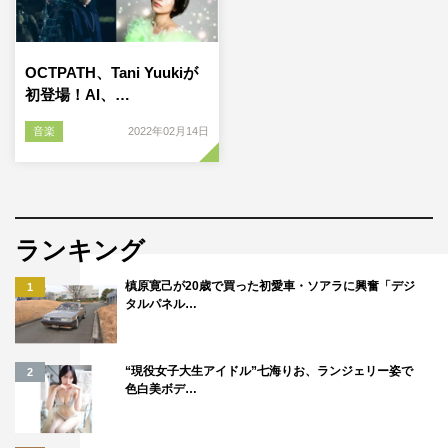
OCTPATH、Tani Yuukiが
初登場！AI、…
音楽
2022年02月14日
ランキング
槙原寛己が20歳で買った初愛車・ソアラに興奮「デジ
1
タルパネル…
“現役女子大生アイドル”七海りお、ランジェリー姿で
2
色白美ボデ…