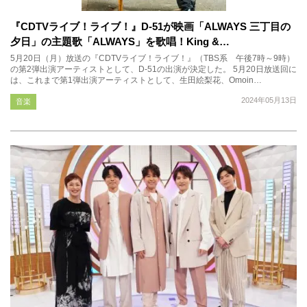
『CDTVライブ！ライブ！』D-51が映画「ALWAYS 三丁目の
夕日」の主題歌「ALWAYS」を歌唱！King &…
5月20日（月）放送の『CDTVライブ！ライブ！』（TBS系 午後7時～9時）
の第2弾出演アーティストとして、D-51の出演が決定した。 5月20日放送回に
は、これまで第1弾出演アーティストとして、生田絵梨花、Omoin…
2024年05月13日
音楽