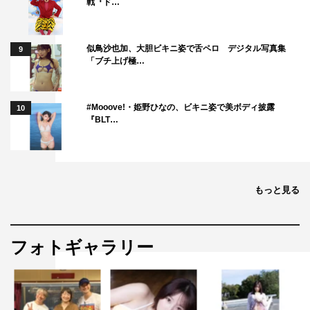
戦『ド…
似鳥沙也加、大胆ビキニ姿で舌ペロ デジタル写真集
9
「ブチ上げ極…
#Mooove!・姫野ひなの、ビキニ姿で美ボディ披露
10
『BLT…
もっと見る
フォトギャラリー