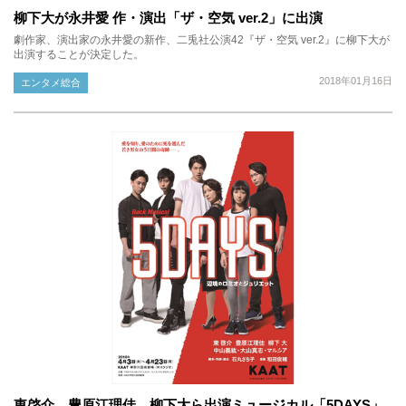
柳下大が永井愛 作・演出「ザ・空気 ver.2」に出演
劇作家、演出家の永井愛の新作、二兎社公演42『ザ・空気 ver.2』に柳下大が
出演することが決定した。
2018年01月16日
エンタメ総合
東啓介、豊原江理佳、柳下大ら出演ミュージカル「5DAYS」