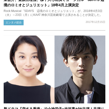
境のロミオとジュリエット」18年4月上演決定
Rock Musical「5DAYS 辺境のロミオとジュリエット」が、2018年4月3日
（火）～23日（月）にKAAT 神奈川芸術劇場で上演されることが決定した。
2017年12月15日
エンタメ総合
新ドラマ『恋する香港』で小池栄子×吉沢亮がW主演！共演に