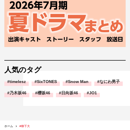
人気のタグ
timelesz
SixTONES
Snow Man
なにわ男子
乃木坂46
櫻坂46
日向坂46
JO1
ホーム
#柳下大