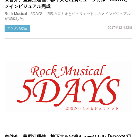
メインビジュアル完成
Rock Musical「5DAYS 辺境のロミオとジュリエット」のメインビジュアル
が完成した。
2017年12月22日
エンタメ総合
東啓介、豊原江理佳、柳下大ら出演ミュージカル「5DAYS 辺