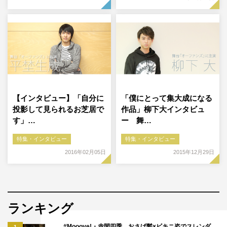
【インタビュー】「自分に
「僕にとって集大成になる
投影して見られるお芝居で
作品」柳下大インタビュ
す」…
ー 舞…
特集・インタビュー
特集・インタビュー
2016年02月05日
2015年12月29日
ランキング
#Mooove!・赤間四季、おさげ髪×ビキニ姿でスレンダ