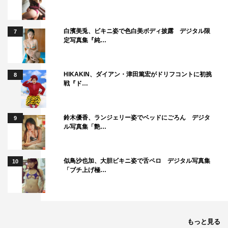
白濱美兎、ビキニ姿で色白美ボディ披露 デジタル限
7
定写真集『純…
HIKAKIN、ダイアン・津田篤宏がドリフコントに初挑
8
戦『ド…
鈴木優香、ランジェリー姿でベッドにごろん デジタ
9
ル写真集「艶…
似鳥沙也加、大胆ビキニ姿で舌ペロ デジタル写真集
10
「ブチ上げ極…
もっと見る