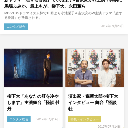
馬場ふみか、最上もが、柳下大、永田薫ら
MBS/TBSドラマイズム枠で10月より小池栄子＆吉沢亮のW主演ドラマ『恋す
る香港』が放送される。
2017年09月23日
エンタメ総合
柳下大「あなたの肝を冷や
演出家・森新太郎×柳下大
します」主演舞台「怪談 牡
インタビュー 舞台「怪談
丹…
牡…
エンタメ総合
2017年07月14日
特集・インタビュー
2017年07月14日