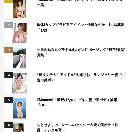
1
ー美…
軟体Iカップグラビアアイドル・仲根なのか、1st写真集
2
「おは…
小日向結衣らグラドル6人が大胆ポージング “股”特化写
3
真集「…
“現役女子大生アイドル”七海りお、ランジェリー姿で
4
色白美ボデ…
#Mooove!・姫野ひなの、ビキニ姿で美ボディ披露
5
『BLT…
ちとせよしの、レースのセクシー衣装で美ボディ披
6
露 デジタル写…