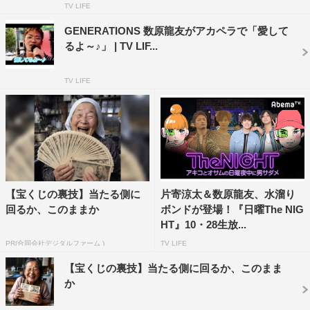
るクレーンゲームで展開中。今回新たに「ジェネ犬」がデ
TV LIFE
ザインされたブランケットや、大きめマスコットが登場。
GENERATIONS 数原龍友がアカペラで「愛して
これらのグッズは12月25日より順次設置予定（商品は無
るよ～♪」 | TV LIF...
くなり次第終了）。
TV LIFE
「クリスマスイブイブ生放送SP！」の模様は、Abema
ビデオで無料で視聴可能。また、GENERATIONSのメン
バーが7年前に行った武者修行時のマル秘エピソードを語
っている模様も限定公開中。
AbemaTV『GENERATIONS高校TV』
【宝くじの裏技】当たる側に
片寄涼太＆数原龍友、水溜り
放送日程：12月23日（日）後8時30分～10時（90分生放
回るか、このままか
ボンドが登場！『日曜The NIG
送）
HT』10・28生放...
放送チャンネル：AbemaSPECIALチャンネル
PR(合同会社デジタルファーム )
TV LIFE
出演者：GENERATIONS from EXILE TRIBE
【宝くじの裏技】当たる側に回るか、このまま
か
過去放送URL：
https://abema.tv/video/episode/90-