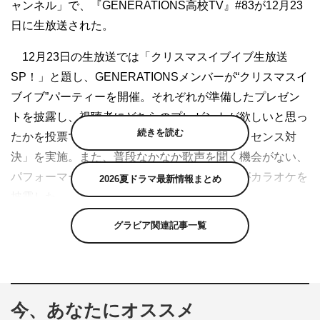
ャンネル」で、『GENERATIONS高校TV』#83が12月23
日に生放送された。
12月23日の生放送では「クリスマスイブイブ生放送
SP！」と題し、GENERATIONSメンバーが“クリスマスイ
ブイブ”パーティーを開催。それぞれが準備したプレゼン
トを披露し、視聴者にどちらのプレゼントが欲しいと思っ
続きを読む
たかを投票で決定する「クリスマスプレゼントセンス対
決」を実施。また、普段なかなか歌声を聞く機会がない、
パフォーマーの白濱亜嵐、小森隼、中務裕太がカラオケを
2026夏ドラマ最新情報まとめ
披露した。
グラビア関連記事一覧
そして、スペシャルゲストとして、力士の貴景勝と貴源
治が登場し、メンバーと一緒に動画投稿アプリ「TikTok」
で動画撮影に挑戦した。
さらに、12月28日（金）に26歳の誕生日を迎えるボー
今、あなたにオススメ
カルの数原龍友の誕生日を祝うために「#龍友ハッピーバ