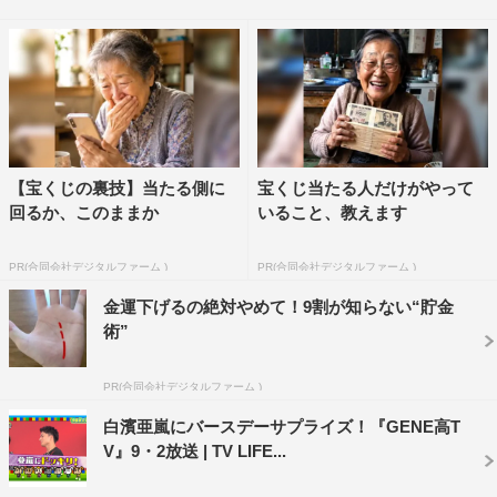
ースデー」というハッシュタグをトレンド入りさせようと
いうサプライズ企画を実施。その結果「#龍友ハッピーバ
ースデー」のハッシュタグは、番組開始6分でトレンド入
りし、ツイート数も約6万3000件以上にのぼった。
サプライズを知った数原は、驚いた表情を見せたあと
【宝くじの裏技】当たる側に
宝くじ当たる人だけがやって
「出会った時はまだみんな子供だったけども、気付いたら
回るか、このままか
いること、教えます
こんなに大人になっていて。1人おじさんもいますけども
（笑）。またみんなで力を合わせて頑張っていきたいと思
PR(合同会社デジタルファーム )
PR(合同会社デジタルファーム )
いますので、よろしくお願いします」と笑顔で語った。
金運下げるの絶対やめて！9割が知らない“貯金
術”
その他、番組では特別企画「GENE高クレーンゲームプ
ロジェクト」第3弾の商品も発表。「GENE高クレーンゲ
PR(合同会社デジタルファーム )
ームプロジェクト」では、各メンバーを模した番組オリジ
白濱亜嵐にバースデーサプライズ！『GENE高T
ナルキャラクター「ジェネ犬」のグッズが、全国のアミュ
V』9・2放送 | TV LIFE...
ーズメント施設（一部、取り扱いのない店舗もあり）にあ