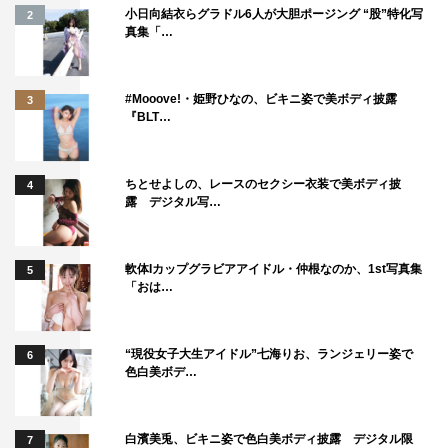
小日向結衣らグラドル6人が大胆ポージング “股”特化写
2
AbemaTV
GENERATIONS
真集「…
#Mooove!・姫野ひなの、ビキニ姿で美ボディ披露
3
『BLT…
ちとせよしの、レースのセクシー衣装で美ボディ披
4
露 デジタル写…
軟体Iカップグラビアアイドル・仲根なのか、1st写真集
5
「おは…
“現役女子大生アイドル”七海りお、ランジェリー姿で
6
色白美ボデ…
白濱美兎、ビキニ姿で色白美ボディ披露 デジタル限
7