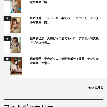
定写真集『純…
鈴木優香、ランジェリー姿でベッドにごろん デジタ
8
ル写真集「艶…
似鳥沙也加、大胆ビキニ姿で舌ペロ デジタル写真集
9
「ブチ上げ極…
麻倉瑞季、春色ビキニで妖艶美ボディ披露 デジタル
10
写真集「生意…
もっと見る