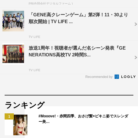
493_s0_p83
PR(合同会社デジタルファーム )
「GENE高クレーンゲーム」第2弾！11・30より
AbemaTV『GENERATIONS高校TV エナジー全開！E高が
順次開始 | TV LIFE ...
乗り込んできた！ガチスポーツ対決SP』
放送日程：12月30日（日）後8時～10時
TV LIFE
放送チャンネル：AbemaSPECIALチャンネル
放送1周年！視聴者が選んだ名シーン発表『GE
NERATIONS高校TV 2時間S...
出演者：GENERATIONS from EXILE TRIBE、E-girls
放送URL：
https://abema.tv/channels/abema-
TV LIFE
Recommended by
special/slots/98hy7rUfgqPLLw
©AbemaTV
ランキング
#Mooove!・赤間四季、おさげ髪×ビキニ姿でスレンダ
1
ー美…