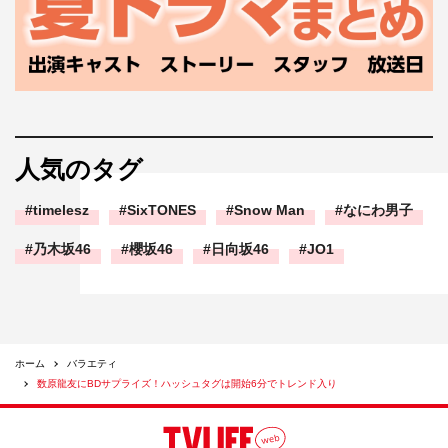
人気のタグ
timelesz
SixTONES
Snow Man
なにわ男子
乃木坂46
櫻坂46
日向坂46
JO1
ホーム
バラエティ
数原龍友にBDサプライズ！ハッシュタグは開始6分でトレンド入り