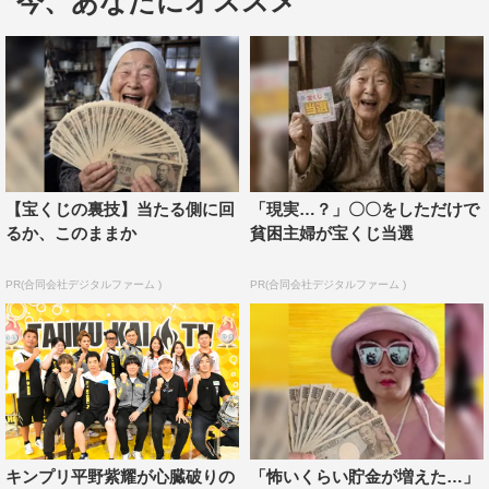
今、あなたにオススメ
まなとはイケメンで学校内での人気も高い。
まなとがいつものように図書室で本を読んでいると、怖
い幽霊が出ると噂が広まり、人が寄りつかなくなった図書
室に現れたのは、1年生で転校してきたばかりの皆川いの
り（今田美桜）だった。いのりが手にして本もホラー小説
で、趣味の合う2人はたびたび図書室で会うようになる。
【宝くじの裏技】当たる側に回
「現実…？」〇〇をしただけで
るか、このままか
貧困主婦が宝くじ当選
PR(合同会社デジタルファーム )
PR(合同会社デジタルファーム )
キンプリ平野紫耀が心臓破りの
「怖いくらい貯金が増えた…」
ある日、いのりが教室で本を読んでいると、そこに先輩