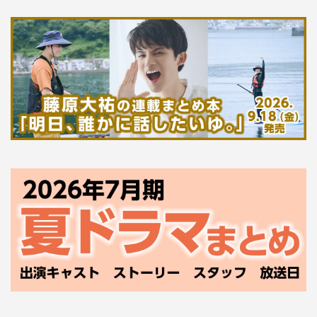
『痛快TV スカッとジャパン』
フジテレビ系
9月2日（月）後8・00～9・00
＜MC＞
内村光良
＜スタジオゲスト＞
森昌子
平野紫耀（King & Prince）
三田寛子
みちょぱ
陣内智則
＜ショートドラマ出演者＞
【1】スゴ技スカッと／スカッと母ちゃん／ショートファ