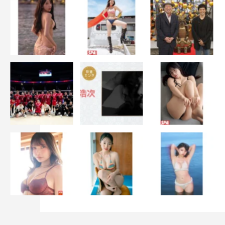
なっちゃうかもしれないです（笑）」
平野「その過程がね」
今田「そうそう」
◆楽しみにしている視聴者にメッセージを
平野「本から始まる出会いで、図書館でのかわいらしいや
りとりだったり、初々しい告白だったりが待っているの
で、見ている皆さんがキュンキュンしてくれたらいいなと
思っています」
今田「途中で違う先輩とかも出てきて、いろんな展開があ
るのでぜひキュンキュンしていただきたいです」