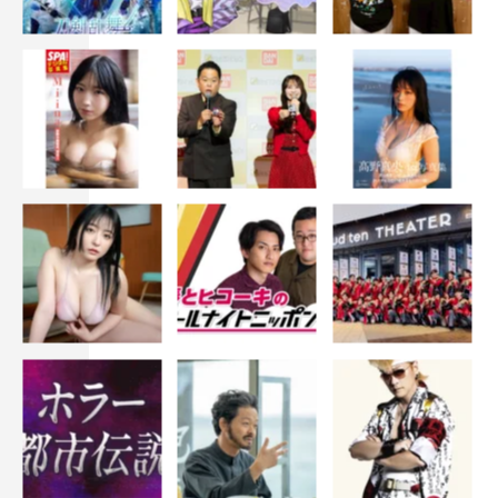
◆期待しています！
「どっちに!?（笑）大丈夫です。頑張ります!!」
＜平野紫耀＆今田美桜 コメント＞
◆久しぶりの共演でしたがいかがでしたか
今田「先輩後輩と関係が不思議な感覚でした」
平野「確かに。実年齢では同い年だよね。だから後輩とい
うのは不思議な感じでしたね。敬語を使われる事もなかっ
たので。でも、久々な感じがそんなにしなかったよね」
今田「（少し間を空けて）…うん。あんまりしなかったで
すね（笑）」
平野「あれ？久々な感じしているね、それ」