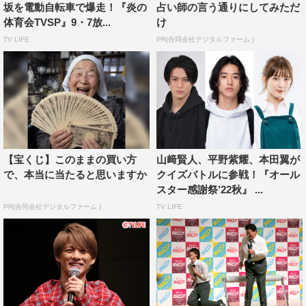
坂を電動自転車で爆走！『炎の
占い師の言う通りにしてみただ
の女子3人組が現れ、「まなと君に近づいたら、ただじゃ
体育会TVSP』9・7放...
け
おかない」と言われ、その日以来、いのりは図書室に行く
TV LIFE
PR(合同会社デジタルファーム )
ことをやめてしまう。
ある日の登校途中、最近図書室に来なくなったいのりを
心配して声をかけてきたまなと。「勉強が忙しくて…」と
言い訳するいのりに「勉強の合間にでも読んでよ」と最近
読んで面白かったという本を笑顔で渡し、行ってしまう。
【宝くじ】このままの買い方
山﨑賢人、平野紫耀、本田翼が
その時、いのりは自分の気持ちに気付き、素直になろうと
で、本当に当たると思いますか
クイズバトルに参戦！『オール
決意するのだが…。
スター感謝祭’22秋』 ...
PR(合同会社デジタルファーム )
TV LIFE
＜平野紫耀 コメント＞
◆撮影を終えての感想を聞かせてください
「制服を着て恋愛モノの撮影をすると若返った感じがしま
す。“胸キュン”要員でいられているのが何よりうれしいで