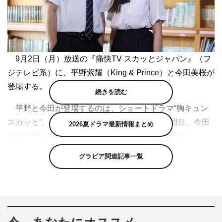
9月2日（月）放送の『痛快TV スカッとジャパン』（フ
ジテレビ系）に、平野紫耀（King & Prince）と今田美桜が
登場する。
続きを読む
平野と今田が登場するのは、ショートドラマ“胸キュン
スカッと”。平野の“胸キュンスカッと”出演は2回目、今田
2026夏ドラマ最新情報まとめ
は初出演となる。2人の共演はドラマ『花のち晴れ』
（TBS系／2018年4月期）以来で、今回は“先輩後輩”とい
グラビア関連記事一覧
う間柄を演じる。
2人が出演する“胸キュンスカッと”のタイトルは「図書
室に出るのは…」。ホラーが好きでいつも図書室でホラー
小説を読んでいる高校2年生・藤原まなと（平野紫耀）。