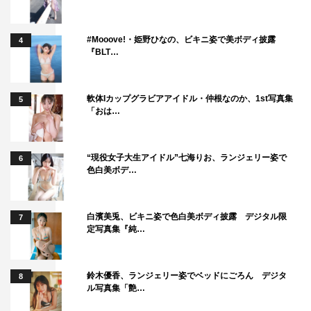
に制服というシチュエーションには憧れではありました」
◆今田美桜さんとの共演について
#Mooove!・姫野ひなの、ビキニ姿で美ボディ披露
4
『BLT…
「1年以上前の共演で、お会いするのもそれ以来なのです
が、そんな久しぶりな感じはしなかったです。よそよそし
軟体Iカップグラビアアイドル・仲根なのか、1st写真集
5
「おは…
い感じはなかったんじゃないかなと思っています。以前の
撮影で一緒にいる時間が長かったので、今回久しぶりにお
会いしても人見知りせずにいられました。今田さんも気さ
“現役女子大生アイドル”七海りお、ランジェリー姿で
6
色白美ボデ…
くに話しかけてくださったので、一瞬にして1年前に戻れ
た感じがしました。今日お会いできてすごくうれしかった
です。撮影もスムーズにやれたと思っています。もしかし
白濱美兎、ビキニ姿で色白美ボディ披露 デジタル限
7
定写真集『純…
たら、向こうはうっとうしいヤツだと思っているかもしれ
ないですけど（笑）」
鈴木優香、ランジェリー姿でベッドにごろん デジタ
8
ル写真集「艶…
◆スタジオゲストとしてドラマをご覧になることになりま