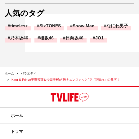
ミリー
津田寛治 田村健太郎 他
人気のタグ
timelesz
SixTONES
Snow Man
なにわ男子
【2】ブラック職場のパワハラ上司を成敗
小手伸也 高月彩良 他
乃木坂46
櫻坂46
日向坂46
JO1
【3】≪サイテー男に怒り爆発！ビンタしてやった！≫回
りくどいテキトー彼氏
忍成修吾 秋元才加 他
ホーム
バラエティ
King & Prince平野紫耀＆今田美桜が“胸キュンスカッと”で『花晴れ』の共演！
【4】≪胸キュンスカッと≫図書室に出るのは…
平野紫耀（King & Prince） 今田美桜（初） 他
番組サイト：
https://www.fujitv.co.jp/sukattojapan/
ホーム
ドラマ