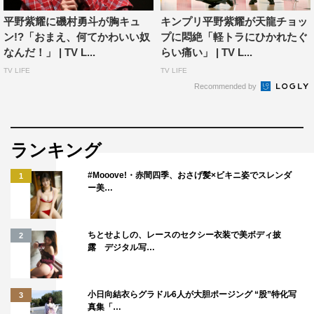
す。ジャニーズは『ファンが胸キュンする一言』とか自由
演技でやることが多くて、僕はそれが苦手なんです。でも
平野紫耀に磯村勇斗が胸キュ
キンプリ平野紫耀が天龍チョッ
ン!?「おまえ、何てかわいい奴
プに悶絶「軽トラにひかれたぐ
セリフとしてあるのはできるのでやっていて楽しかったで
なんだ！」 | TV L...
らい痛い」 | TV L...
す」
TV LIFE
TV LIFE
Recommended by
◆今回の役はご自身と比べてどうですか
「今回演じたまなとの告白の仕方は恥ずかしいですね
ランキング
（笑）。あんな告白してみたいですけど恥ずかしくて自分
#Mooove!・赤間四季、おさげ髪×ビキニ姿でスレンダ
1
にはできないです」
ー美…
◆こんな告白してみたいというのはありますか
ちとせよしの、レースのセクシー衣装で美ボディ披
2
露 デジタル写…
「学生時代に制服を着て告白とかしてみたかったなと思い
ます。制服を着られる期間って短いので、そんな時に制服
小日向結衣らグラドル6人が大胆ポージング “股”特化写
を着て、告白して、デートして、その子にまつわる事は常
3
真集「…