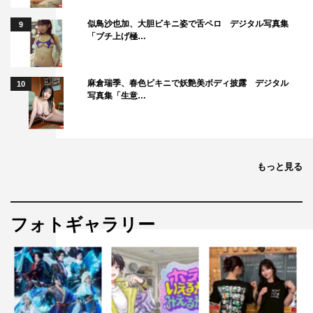
すが
似鳥沙也加、大胆ビキニ姿で舌ペロ デジタル写真集
9
「ブチ上げ極…
「え！そうなんですか。今回の僕の目標はスタジオでも格
好良くいること！前回、内村さんが『ドラマの方が格好良
かったな』『ドラマの平野は違ったのに』ってちょっとシ
麻倉瑞季、春色ビキニで妖艶美ボディ披露 デジタル
10
写真集「生意…
ョックを受けていたので…。なので、スカしたまま格好良
いVTRにいけたらいいなと思っています。
大丈夫です！安心してください。そうならないので
（笑）。僕、何回かそういうことやったことあるんです
もっと見る
よ。デビューしてここからキャラクターを変えてみようみ
たいな。King & Princeという名前も頂いて、王子様という
名前も入っていますし、クールなキャラクターでいこうと
フォトギャラリー
したんですけど、空回りしてみんなが笑っていたので『ダ
メだな』ってなりました。なので、安心してください。ス
タジオで格好良くいるのは無理なので（笑）」