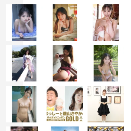
今田「してない、してない（笑）」
◆今回、平野さん演じるまなとの告白はどうでしたか
今田「なんかすごいなとは思いました」（チラッと平野を
見る）
平野「なんで俺見るんですか」
今田（笑）
平野「あれ、俺のやり方じゃないですからね。まなと君で
すから」
今田「あれを準備しているのを想像したらちょっと面白く