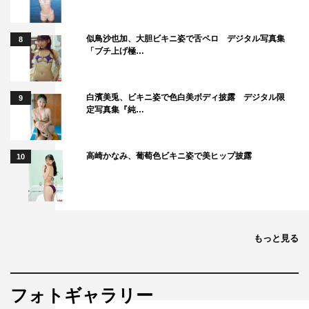
似鳥沙也加、大胆ビキニ姿で舌ペロ デジタル写真集
8
「ブチ上げ極…
白濱美兎、ビキニ姿で色白美ボディ披露 デジタル限
9
定写真集『純…
高崎かなみ、葡萄色ビキニ姿で美ヒップ披露
10
もっと見る
フォトギャラリー