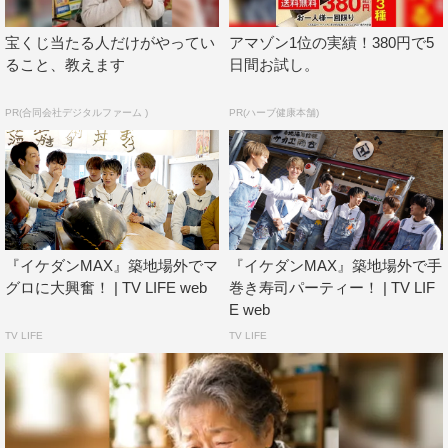
宝くじ当たる人だけがやってい
アマゾン1位の実績！380円で5
ること、教えます
日間お試し。
イケダンMAX
タイムマシーン3号
PR(合同会社デジタルファーム )
PR(ハーブ健康本舗)
安井謙太郎
森田美勇人
真田佑馬
萩谷慧悟
諸星翔希
長妻怜央
阿部顕嵐
『イケダンMAX』築地場外でマ
『イケダンMAX』築地場外で手
グロに大興奮！ | TV LIFE web
巻き寿司パーティー！ | TV LIF
E web
TV LIFE
TV LIFE