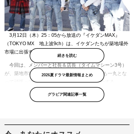
3月12日（木）25：05から放送の『イケダンMAX』
（TOKYO MX 地上波9ch）は、イケダンたちが築地場外
市場に出張する。
続きを読む
今回は、メンバーと社長＆店長（タイムマシーン3号）
が、築地市場の豊洲移転から1年半たった今でも一丸とな
2026夏ドラマ最新情報まとめ
って頑張っている、築地場外市場の魅力を紹介する。
グラビア関連記事一覧
玉子焼きの有名店や老舗シュウマイ店など、絶品グルメ
が満載の場外を巡る一行。お店では、サイコロで選ばれた
メンバーだけが食べられることに。
すると、あるメンバーの不思議な食レポがブームに!?さ
らに、おなじみの名ぜりふも飛び出す。