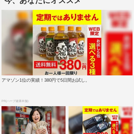
今、あなたにオススメ
そして、イケダンおなじみのゲームも登場！強運のあの
人がえじきに…。連勝を飾り、場外グルメを楽しむメンバ
ーがいる中、運に見放され、最後まで何も食べられずにお
あずけを食らうのは誰なのか!?
『イケダンMAX』
TOKYO MX 地上波9ch
毎週（木）25：05～25：35＜TOKYO MX1＞
アマゾン1位の実績！380円で5日間お試し。
出演：安井謙太郎、真田佑馬、諸星翔希、森田美勇人、萩
谷慧悟、阿部顕嵐、長妻怜央
MC：タイムマシーン3号（山本浩司、関太）
PR(ハーブ健康本舗)
番組サイト：
https://s.mxtv.jp/variety/ikedan_max/