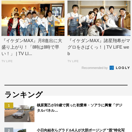
『イケダンMAX』月8進出に大
『イケダンMAX』諸星翔希がマ
盛り上がり！「8時は8時で早
グロをさばくっ！ | TV LIFE we
い！」 | TV LI...
b
TV LIFE
TV LIFE
Recommended by
ランキング
槙原寛己が20歳で買った初愛車・ソアラに興奮「デジ
1
タルパネル…
小日向結衣らグラドル6人が大胆ポージング “股”特化写
2