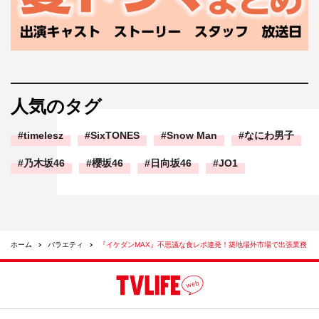
人気のタグ
timelesz
SixTONES
Snow Man
なにわ男子
乃木坂46
櫻坂46
日向坂46
JO1
ホーム
バラエティ
『イケダンMAX』不思議な食レポ連発！築地場外市場で出張業務