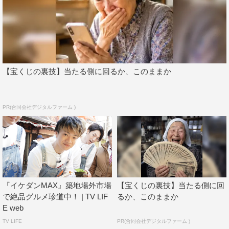
【宝くじの裏技】当たる側に回るか、このままか
PR(合同会社デジタルファーム )
『イケダンMAX』築地場外市場
【宝くじの裏技】当たる側に回
で絶品グルメ珍道中！ | TV LIF
るか、このままか
E web
TV LIFE
PR(合同会社デジタルファーム )