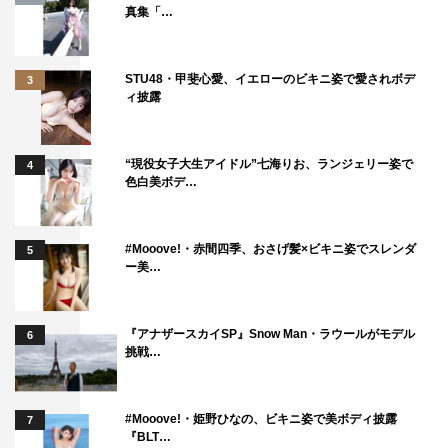
真集「…
STU48・甲斐心愛、イエローのビキニ姿で愛されボデ
3
ィ披露
“現役女子大生アイドル”七海りお、ランジェリー姿で
4
色白美ボデ…
#Mooove!・赤間四季、おさげ髪×ビキニ姿でスレンダ
5
ー美…
『アナザースカイSP』Snow Man・ラウールがモデル
6
挑戦…
#Mooove!・姫野ひなの、ビキニ姿で美ボディ披露
7
『BLT…