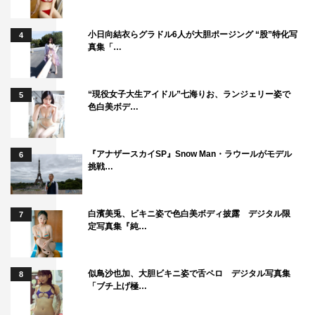
小日向結衣らグラドル6人が大胆ポージング “股”特化写
4
真集「…
“現役女子大生アイドル”七海りお、ランジェリー姿で
5
色白美ボデ…
『アナザースカイSP』Snow Man・ラウールがモデル
6
挑戦…
白濱美兎、ビキニ姿で色白美ボディ披露 デジタル限
7
定写真集『純…
似鳥沙也加、大胆ビキニ姿で舌ペロ デジタル写真集
8
「ブチ上げ極…