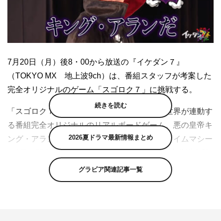
7月20日（月）後8・00から放送の『イケダン７』
（TOKYO MX 地上波9ch）は、番組スタッフが考案した
完全オリジナルのゲーム「スゴロク７」に挑戦する。
続きを読む
「スゴロク７」は、ゲーム上の出来事と現実世界が連動す
る番組完全オリジナルのリアルボードゲーム。悪の皇帝キ
2026夏ドラマ最新情報まとめ
ング・アラン（阿部顕嵐）に捕まった社長（タイムマシー
ン3号・関太）を救い出すため、プレイヤーの安井謙太郎
と萩谷慧悟が、真田佑馬、諸星翔希、森田美勇人、長妻怜
グラビア関連記事一覧
央をコマとして操り、どちらが先にゴールできるかを競
う。実況は店長（タイムマシーン3号・山本浩司）が担当
する。