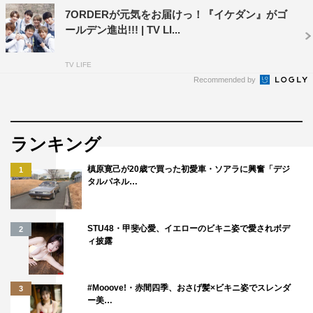
7ORDERが元気をお届けっ！『イケダン』がゴ
ールデン進出!!! | TV LI...
TV LIFE
Recommended by
ランキング
槙原寛己が20歳で買った初愛車・ソアラに興奮「デジ
1
タルパネル…
STU48・甲斐心愛、イエローのビキニ姿で愛されボデ
2
ィ披露
#Mooove!・赤間四季、おさげ髪×ビキニ姿でスレンダ
3
ー美…