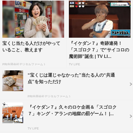
宝くじ当たる人だけがやって
『イケダン７』奇跡連発！
いること、教えます
「スゴロク７」で“サイコロの
魔術師”誕生 | TV LI...
PR(合同会社デジタルファーム )
TV LIFE
“宝くじは運じゃなかった”当たる人の“共通
点”を知っただけ
PR(合同会社デジタルファーム )
『イケダン７』久々のロケ企画＆「スゴロク
７」キング・アランの地獄の罰ゲーム！ |...
TV LIFE