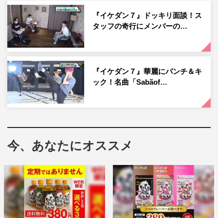
スマートフォン用アプリ／Webサイト「エムキャス」
『イケダン７』ドッキリ面談！ス
（
https://s.mxtv.jp/mcas/
）でも同時配信
タッフの奇行にメンバーの…
＜出演者＞
7ORDER（安井謙太郎、真田佑馬、諸星翔希、森田美勇
『イケダン７』華麗にパンチ＆キ
人、萩谷慧悟、阿部顕嵐、長妻怜央）
ック！名曲「Sabãof…
MC：タイムマシーン3号（山本浩司、関太）
番組サイト：
https://s.mxtv.jp/variety/ikedan7
今、あなたにオススメ
7ORDER
イケダン７
タイムマシーン3号
安井謙太郎