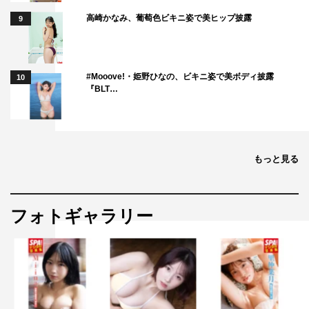
高崎かなみ、葡萄色ビキニ姿で美ヒップ披露
9
#Mooove!・姫野ひなの、ビキニ姿で美ボディ披露
10
『BLT…
もっと見る
フォトギャラリー