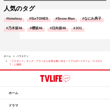
人気のタグ
timelesz
SixTONES
Snow Man
なにわ男子
乃木坂46
櫻坂46
日向坂46
JO1
ホーム
バラエティ
『イケダン７』キング・アランから社長を救い出せ！リアルボードゲーム「スゴロク
７」に挑戦
ホーム
ドラマ