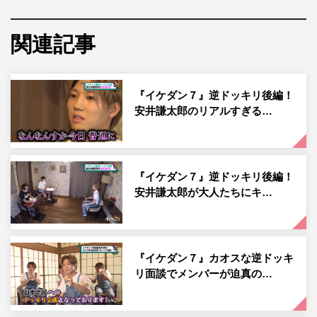
安井＆萩谷がボードゲームで行ったことと現実世界のコマ
メンバーが連動。過酷なミッションの連続にメンバーのリ
関連記事
アクションは…。悪の皇帝キング・アランを演じる阿部の
ハマリっぷりにも注目だ。
『イケダン７』逆ドッキリ後編！
【Blu-ray情報】
安井謙太郎のリアルすぎる…
「豊洲PIT番組公開収録」未公開映像も収録の『イケダン
７』の前身番組『イケダンMAX』Blu-rayBox シーズン3が
好評発売中。そして「森田美勇人の青春妄想劇場」完全版
『イケダン７』逆ドッキリ後編！
も収録されるシーズン4が8月5日（水）に発売決定。商品
安井謙太郎が大人たちにキ…
詳細は、MXモール
（http://shop.mxtv.jp/category/IKEDAN2020/）でチェッ
ク！
『イケダン７』カオスな逆ドッキ
『イケダン７』
リ面談でメンバーが迫真の…
TOKYO MX 地上波9ch
毎週月曜 後8・00～8・30＜TOKYO MX1＞