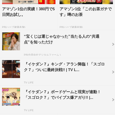
アマゾン1位の実績！380円で5
アマゾン1位「このお茶ガチで
森田美勇人
真田佑馬
萩谷慧悟
日間お試し。
す」噂のお茶
諸星翔希
長妻怜央
阿部顕嵐
PR(ハーブ健康本舗)
PR(ハーブ健康本舗)
“宝くじは運じゃなかった”当たる人の“共通
点”を知っただけ
PR(合同会社デジタルファーム )
『イケダン７』キング・アラン降臨！「スゴロ
ク７」ついに最終決戦!! | TV L...
TV LIFE
『イケダン７』ボードゲームと現実が連動！
「スゴロク７」でバイブス爆アガり!! |...
TV LIFE