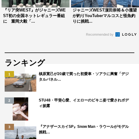
『リア突WEST』がジャニーズWE
ジャニーズWEST濵田崇裕＆小瀧望
1
2
全文表示
ST初の全国ネットレギュラー番組
が釣りYouTuberマルコスと怪魚釣
に 重岡大毅「...
りに挑戦...
Recommended by
ランキング
ジャニーズ
ジャニーズWEST
槙原寛己が20歳で買った初愛車・ソアラに興奮「デジ
1
タルパネル…
STU48・甲斐心愛、イエローのビキニ姿で愛されボデ
2
ィ披露
『アナザースカイSP』Snow Man・ラウールがモデル
3
挑戦…