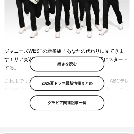
ジャニーズWESTの新番組『あなたの代わりに見てきま
す！リア突WEST』（ABCテレビ）が10月3日にスタート
続きを読む
する。
これまでリニューアルを重ねながら続いてきた、ABCテレ
2026夏ドラマ最新情報まとめ
ビでのジャニーズWESTの冠番組。10月からスタートする
新シリーズは、「突撃！」がテーマ。日本全国にたくさん
グラビア関連記事一覧
存在する“理解不能”な人や場所、通称「リア凸案件」にジ
ャニーズWESTが記者となって突撃取材を敢行する。
突撃するメンバーは取材内容を事前に教えられず、現場に