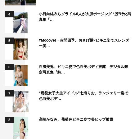
小日向結衣らグラドル6人が大胆ポージング “股”特化写
4
真集「…
#Mooove!・赤間四季、おさげ髪×ビキニ姿でスレンダ
5
ー美…
白濱美兎、ビキニ姿で色白美ボディ披露 デジタル限
6
定写真集『純…
“現役女子大生アイドル”七海りお、ランジェリー姿で
7
色白美ボデ…
高崎かなみ、葡萄色ビキニ姿で美ヒップ披露
8