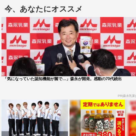
着いて初めてロケの内容を知る。他のメンバーも“取材報
今、あなたにオススメ
告”の場となるスタジオ収録でVTRを見て初めてどんなロ
ケだったかを知るという、とことん“リアル”にこだわった
スタイル。
10月3日放送の初回の突撃取材を担当したのは、重岡大毅
と小瀧望。「多摩川の野草を食べ尽くす！リアル草食
OL」を訪ねたと聞き、「新番組が始まって一発目が雑草
を食べる…なの？」と不安がる桐山照史。重岡と小瀧は
「雑草やなくて野草！そこが今回のポイント！」と大きく
「気になっていた認知機能が菌で…」森永が開発。感動の70代続出
否定する。
PR(森永乳業)
新番組が始まるにあたり、何も説明されることなく初回収
録に臨んだため、重岡と小瀧が進行するトークに、なんと
なく乗っかるメンバーたち。「ロケに行った人が（スタジ
オ収録を）仕切るんやって」と説明する小瀧に、藤井流星
も「それをここ（収録中）で聞くことってある!?」と驚き