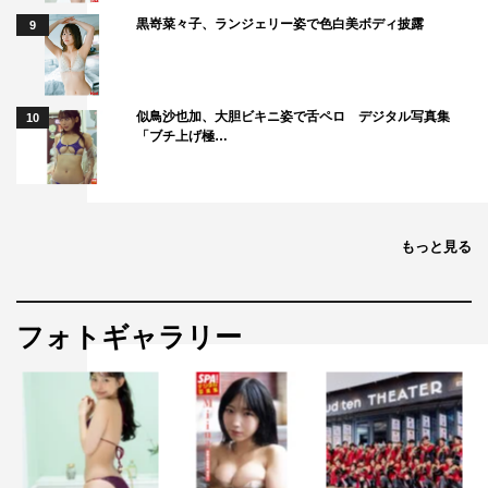
黒嵜菜々子、ランジェリー姿で色白美ボディ披露
9
似鳥沙也加、大胆ビキニ姿で舌ペロ デジタル写真集
10
「ブチ上げ極…
もっと見る
フォトギャラリー