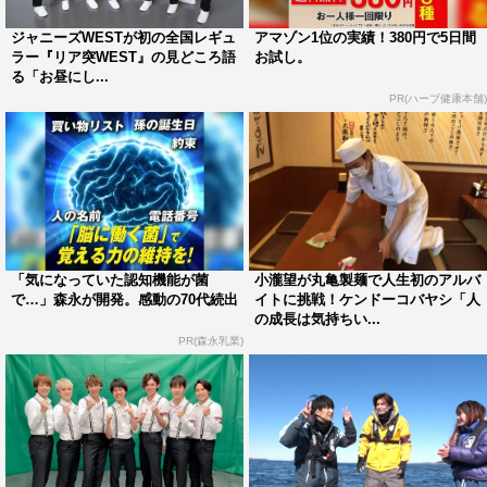
ながら、徐々に番組内容を把握していく。
ジャニーズWESTが初の全国レギュ
アマゾン1位の実績！380円で5日間
ラー『リア突WEST』の見どころ語
お試し。
VTRが進むにつれて、野草OLの指南で多摩川の河川敷で
る「お昼にし...
次々と野草を見つけていく重岡と小瀧。まるでスタジオメ
PR(ハーブ健康本舗)
ンバーへの罰ゲーム（!?）のような展開に、「（スタジオ
パートから）VTRに戻るの怖いわ～」（桐山）、「この番
組おかしい！」（藤井）とメンバーから悲鳴も上がる。
小瀧が「今（VTRで）見たらあんまり伝わってなかったっ
すね…」とリアル反省する場面もありつつ、いよいよクラ
「気になっていた認知機能が菌
小瀧望が丸亀製麺で人生初のアルバ
イマックスへ。無事に初回を終えた重岡からメンバーに
で…」森永が開発。感動の70代続出
イトに挑戦！ケンドーコバヤシ「人
の成長は気持ちい...
は、「ロケには心して行った方がいいよ」という貴重なア
PR(森永乳業)
ドバイスが授けられた。
ジャニーズWESTコメント「おそらくWEST史上、一
番体を張る番組に」