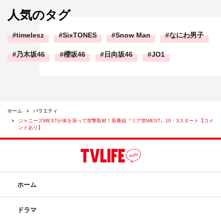
人気のタグ
timelesz
SixTONES
Snow Man
なにわ男子
乃木坂46
櫻坂46
日向坂46
JO1
ホーム
バラエティ
ジャニーズWESTが体を張って突撃取材！新番組『リア突WEST』10・3スタート【コメ
ントあり】
ホーム
ドラマ