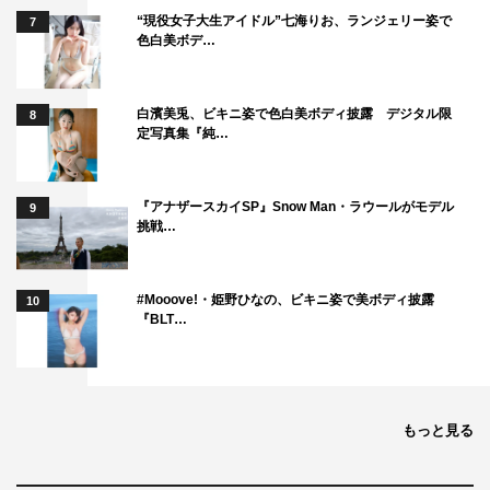
“現役女子大生アイドル”七海りお、ランジェリー姿で
7
色白美ボデ…
白濱美兎、ビキニ姿で色白美ボディ披露 デジタル限
8
定写真集『純…
『アナザースカイSP』Snow Man・ラウールがモデル
9
挑戦…
#Mooove!・姫野ひなの、ビキニ姿で美ボディ披露
10
『BLT…
もっと見る