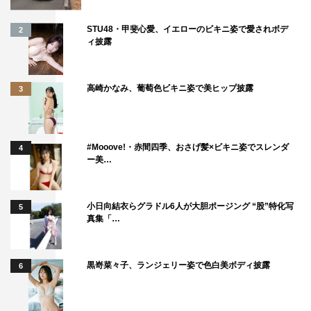
STU48・甲斐心愛、イエローのビキニ姿で愛されボデ
2
ィ披露
高崎かなみ、葡萄色ビキニ姿で美ヒップ披露
3
#Mooove!・赤間四季、おさげ髪×ビキニ姿でスレンダ
4
ー美…
小日向結衣らグラドル6人が大胆ポージング “股”特化写
5
真集「…
黒嵜菜々子、ランジェリー姿で色白美ボディ披露
6