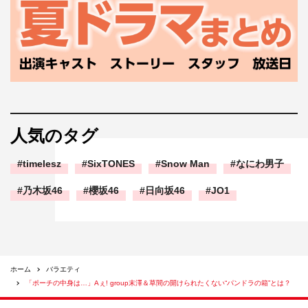
人気のタグ
timelesz
SixTONES
Snow Man
なにわ男子
乃木坂46
櫻坂46
日向坂46
JO1
ホーム
バラエティ
「ポーチの中身は…」Aぇ! group末澤＆草間の開けられたくない“パンドラの箱”とは？