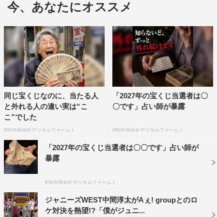
今、あなたにオススメ
同じ宝くじなのに、当たる人
「2027年の宝くじ当選者は〇
と外れる人の違い実は“こ
〇です」占い師が暴露
こ”でした
末澤と草間はユニバーサル・スタジオ・ジャパン（USJ）
PR(合同会社デジタルファーム )
PR(合同会社デジタルファーム )
の“パンドラの箱”を開けるロケへ。2人は「USJの地下に
「2027年の宝くじ当選者は〇〇です」占い師が
は、隠された巨大地下帝国がある!?」という噂を検証する
暴露
べく聞き込みを開始。お客さんやスタッフに声を掛け続け
PR(合同会社デジタルファーム )
るも、なかなか地下帝国につながるヒントは見つからな
い。そこで「地下の秘密を探るには、まず地上から見てみ
ジャニーズWEST中間淳太がAぇ! groupとのロ
ケ対決を熱望!?「僕がジュニ...
よう！」と、最新鋭コースター「ザ・フライング・ダイナ