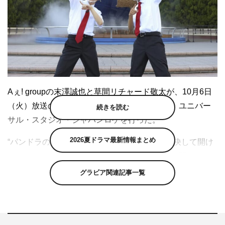
Aぇ! groupの末澤誠也と草間リチャード敬太が、10月6日
（火）放送の『パンドラTV』（カンテレ）で、ユニバー
続きを読む
サル・スタジオ・ジャパンロケを行った。
2026夏ドラマ最新情報まとめ
“パンドラの箱”とは、不都合な真実が詰まった決して開け
てはいけない箱のこと。『パンドラTV』では、関西の
「調べちゃまずい!? ヒミツやナゾ」つまり“関西のパンド
グラビア関連記事一覧
ラの箱”を関東人のアンタッチャブルが容赦なく開けてい
き、“太陽の塔”“USJ”“通天閣”“宇治茶”など、関西の超有名
スポットやシンボルに隠された不都合な真実に迫る。