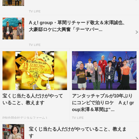
ソー」へ。空中に投げ出されそうなスリル満点のローラー
TV LIFE
コースターをアイドルらしい笑顔でさわやかに楽しむ末澤
Aぇ! group・草間リチャード敬太＆末澤誠也、
に対し、絶叫マシーンが苦手な草間は顔面蒼白に。
大豪邸ロケに大興奮「テーマパー...
そんな中、人気キャラクター・ミニオンの住まいが“地下
研究室”であることに気づいた草間は、「地下へのカギは
TV LIFE
ミニオンだ！」と確信。ミニオンの後をこっそりと追いか
けていく。はたして、末澤と草間は、巨大地下帝国の真実
を突き止めることができるのか。
末澤＆草間の「開けられたくない」パンドラの箱は？
宝くじ当たる人だけがやって
アンタッチャブルが10年ぶり
いること、教えます
にコンビで泊りロケ Aぇ! gr
oup末澤＆草間は“...
1
2
全文表示
PR(合同会社デジタルファーム )
TV LIFE
宝くじ当たる人だけがやっていること、教えま
す