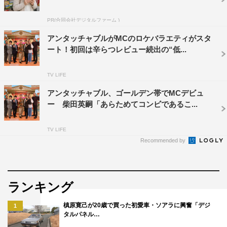
PR(合同会社デジタルファーム )
アンタッチャブルがMCのロケバラエティがスタ
Aぇ! group
末澤誠也
ート！初回は辛らつレビュー続出の“低...
草間リチャード敬太
TV LIFE
アンタッチャブル、ゴールデン帯でMCデビュ
ー 柴田英嗣「あらためてコンビであるこ...
TV LIFE
Recommended by
ランキング
槙原寛己が20歳で買った初愛車・ソアラに興奮「デジ
1
タルパネル…