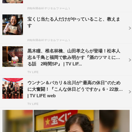
き、元AKB48のFBSアナウンサ―小林茉里奈が担当。
PR(合同会社デジタルファーム )
宝くじ当たる人だけがやっていること、教えま
す
PR(合同会社デジタルファーム )
黒木瞳、椎名林檎、山田孝之らが登場！松本人
志＆千鳥と福岡で飲み明かす『酒のツマミにな
る話 2時間SP』 | TV LIF...
TV LIFE
ウンナン＆バカリ＆出川が“最高の休日”のため
に大奮闘！『こんな休日どうですか』6・22放送
| TV LIFE web
TV LIFE
番組概要
『リリーさんとバカリさん』
福岡・佐賀ローカル 後日Huluで配信予定