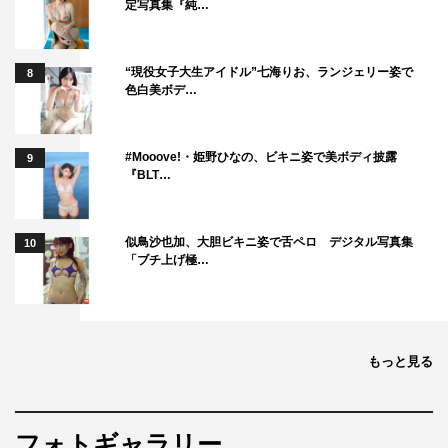
定写真集『純…
“現役女子大生アイドル”七海りお、ランジェリー姿で
8
色白美ボデ…
#Mooove!・姫野ひなの、ビキニ姿で美ボディ披露
9
『BLT…
似鳥沙也加、大胆ビキニ姿で舌ペロ デジタル写真集
10
「ブチ上げ極…
もっと見る
フォトギャラリー