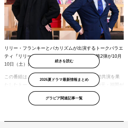
リリー・フランキーとバカリズムが出演するトークバラエ
ティ『リリーさんとバカリさん』（FBS）の第2弾が10月
続きを読む
10日（土）に放送。
この番組は、2019年にリリーとバカリズムが初共演を果
2026夏ドラマ最新情報まとめ
たしたトークバラエティの第2弾。第1弾では地元・福岡が
嫌で上京したという2人が故郷についてのエピソードやお
グラビア関連記事一覧
互いに共通するマニアックな趣味を語り尽くした。今回
は、異例の4週連続放送が決定。10、17、24日はリリー、
バカリズムと親交のあるゲストのBose（スチャダラパ
ー）、カンニング竹山、倉持由香がそれぞれの持ち込み企