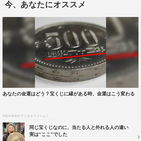
今、あなたにオススメ
画を持って登場する。
Boseはリリーとバカリズムのイラストで福岡の頑張って
いる店を応援するため、2人の画力を試す企画を提案。竹
山は福岡出身タレントが集まる「福岡県人会」に参加しな
い2人のために「リリバカ県人会」を考案。2人が会に入れ
たいと思うメンバーを発表するほか、福岡の若手タレント
がリリバカ県人会入りを目指してネタを披露する。倉持は
福岡から世界を目指す「福岡グラドル自画撮り部」を提
案。グラビアアイドルに一家言ある2人が驚くような最先
端グラドルを紹介する。
あなたの金運はどう？宝くじに縁がある時、金運はこう変わる
4週目となる31日の放送では、なかなか福岡に帰る機会の
ない2人がリモートで帰郷。プロのツアーコンダクターが
PR(合同会社デジタルファーム )
案内するリモート福岡観光ツアーやレンタル彼女とのリモ
同じ宝くじなのに、当たる人と外れる人の違い
ート福岡温泉デートなど、家にいながら福岡を楽しめる
実は“ここ”でした
「リモート福岡」の遊び方を提案する。進行役は前回に続