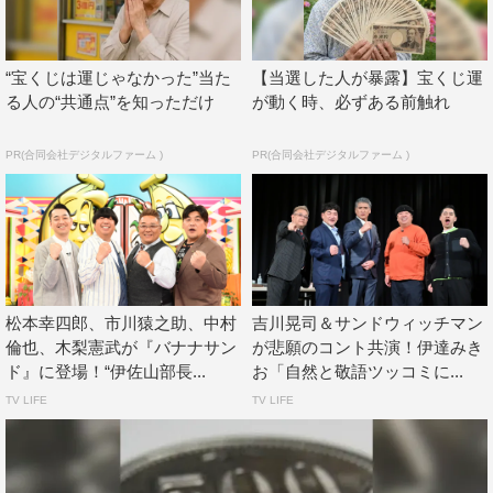
メディアに登場する予定。また、木梨を「憧れのさらに上
の人」だと語るMCのバナナマンとサンドウィッチマンの
“宝くじは運じゃなかった”当た
【当選した人が暴露】宝くじ運
リアクションにも注目だ。
る人の“共通点”を知っただけ
が動く時、必ずある前触れ
井上整プロデューサーは「番組の事前打ち合わせの際、木
PR(合同会社デジタルファーム )
PR(合同会社デジタルファーム )
梨憲武さんから『リンゴ姉さんと漫才させてもらえない
か？』と突然切り出され、『な、何のことですか？』と大
変驚きました。そこからリンゴさんへの出演オファーも木
梨さんご自身でしていただき、“梨とりんご”が誕生する初
舞台に立ち会わせていただくことができました。第７世代
の若手芸人の皆さんがネタを披露した同じステージで、ベ
松本幸四郎、市川猿之助、中村
吉川晃司＆サンドウィッチマン
テラン第8世代の2人が誰よりも声を張り上げて本気の漫才
倫也、木梨憲武が『バナナサン
が悲願のコント共演！伊達みき
ド』に登場！“伊佐山部長...
お「自然と敬語ツッコミに...
を披露します。お笑い界に伝説が生まれる瞬間をどうかお
TV LIFE
TV LIFE
見逃しなく！」とアピールしている。
番組情報