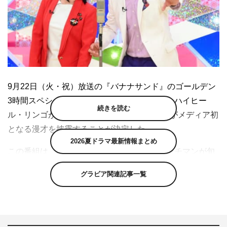
9月22日（火・祝）放送の『バナナサンド』のゴールデン
3時間スペシャルで、とんねるず・木梨憲武とハイヒー
続きを読む
ル・リンゴが結成したコンビ「梨とりんご」がメディア初
となる漫才を披露することが決定した。
2026夏ドラマ最新情報まとめ
この番組は、MCのバナナマンとサンドウィッチマンが旬
なゲストをとことん楽しませ、テンションを爆上げするト
グラビア関連記事一覧
ークバラエティ。今回は、ゴールデン3時間スペシャルと
して、松本幸四郎、市川猿之助、中村倫也、木梨憲武がゲ
スト出演する。