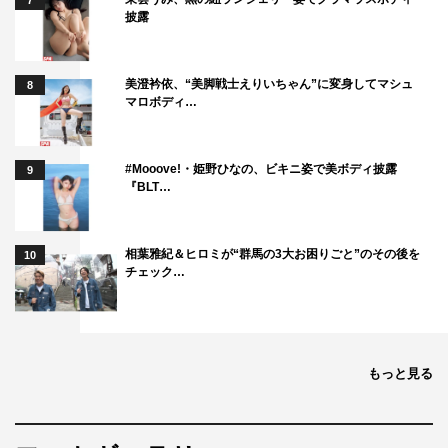
7
披露
美澄衿依、“美脚戦士えりいちゃん”に変身してマシュ
8
マロボディ…
#Mooove!・姫野ひなの、ビキニ姿で美ボディ披露
9
『BLT…
相葉雅紀＆ヒロミが“群馬の3大お困りごと”のその後を
10
チェック…
もっと見る