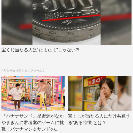
『バナナサンド』
TBS系
2020年9月22日（火・祝）後7・00～10・00
＜MC＞
バナナマン（設楽統、日村勇紀）
宝くじ当たる人は“たまたま”じゃない?!
サンドウィッチマン（伊達みきお、富澤たけし）
＜ゲスト＞（50音順）
PR(合同会社デジタルファーム )
市川猿之助
木梨憲武
中村倫也
松本幸四郎
＜コーナーゲスト＞（※順不同）
『バナナサンド』星野源がなか
宝くじが当たる人にだけ共通す
リンゴ（ハイヒール）
やまきんに君考案のゲームに挑
る“ある特徴”とは？
アンガールズ
戦！バナナマン＆サンドの...