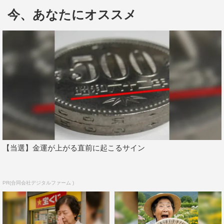
今、あなたにオススメ
【当選】金運が上がる直前に起こるサイン
漫才を披露する「梨とりんご」は、9月12日に木梨がパー
ソナリティーを務めるTBSラジオ『土曜朝6時 木梨の
会。』で結成を発表。1980年代からエンタメ界をけん引
PR(合同会社デジタルファーム )
してきた同い年の2人の本格漫才は必見だ。
「梨とりんご」はこの番組への出演を皮切りにさまざまな