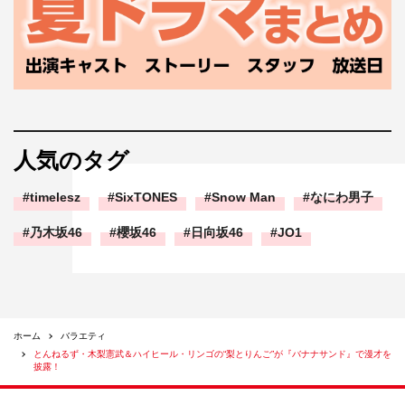
人気のタグ
timelesz
SixTONES
Snow Man
なにわ男子
乃木坂46
櫻坂46
日向坂46
JO1
ホーム
バラエティ
とんねるず・木梨憲武＆ハイヒール・リンゴの“梨とりんご”が『バナナサンド』で漫才を
披露！