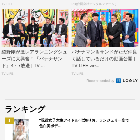
四千頭身
TV LIFE
PR(合同会社デジタルファーム )
3時のヒロイン
とにかく明るい安村
ザ・マミィ
カミナリ
レインボー
綾野剛が激レアランニングシュ
バナナマン＆サンドがただ仲良
トム・ブラウン
ーズに大興奮！『バナナサン
く話しているだけの動画公開 |
ハナコ
ド』4・7放送 | TV ...
TV LIFE we...
きつね
TV LIFE
TV LIFE
コロコロチキチキペッパーズ
Recommended by
ジョイマン
ハリウッドザコシショウ
東京ホテイソン
ランキング
小島よしお
“現役女子大生アイドル”七海りお、ランジェリー姿で
1
なかやまきんに君
色白美ボデ…
©TBS