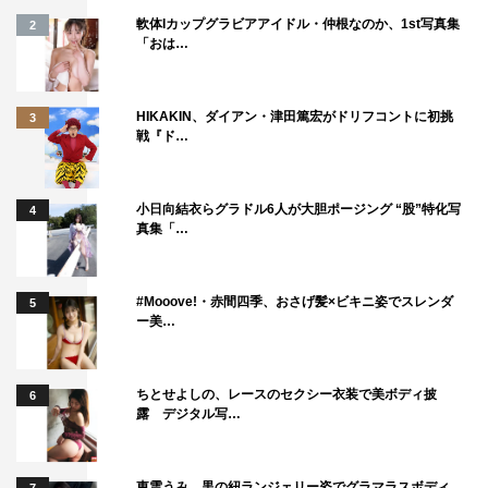
軟体Iカップグラビアアイドル・仲根なのか、1st写真集
2
「おは…
HIKAKIN、ダイアン・津田篤宏がドリフコントに初挑
3
戦『ド…
サンドウィッチマン
バナナマン
小日向結衣らグラドル6人が大胆ポージング “股”特化写
4
真集「…
#Mooove!・赤間四季、おさげ髪×ビキニ姿でスレンダ
5
ー美…
ちとせよしの、レースのセクシー衣装で美ボディ披
6
露 デジタル写…
東雲うみ、黒の紐ランジェリー姿でグラマラスボディ