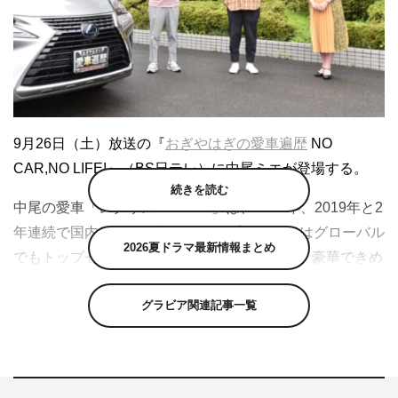
9月26日（土）放送の『
おぎやはぎの愛車遍歴
NO
CAR,NO LIFE!』（BS日テレ）に中尾ミエが登場する。
続きを読む
中尾の愛車「レクサス NX300h」は、2018年、2019年と2
年連続で国内で最も販売台数トップ。18年にはグローバル
2026夏ドラマ最新情報まとめ
でもトップセールスを誇った世界的人気車種。豪華できめ
細やかな内装、さらに乗り心地の良さから矢作兼も「いい
グラビア関連記事一覧
車乗ってますね」と絶賛。中尾も「やっぱり車高が高い方
が運転しやすい」とご満悦の様子。