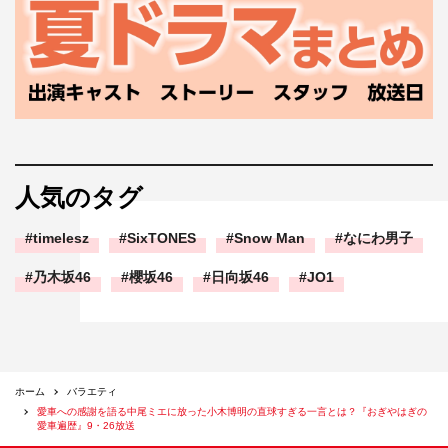
人気のタグ
timelesz
SixTONES
Snow Man
なにわ男子
乃木坂46
櫻坂46
日向坂46
JO1
ホーム
バラエティ
愛車への感謝を語る中尾ミエに放った小木博明の直球すぎる一言とは？『おぎやはぎの
愛車遍歴』9・26放送