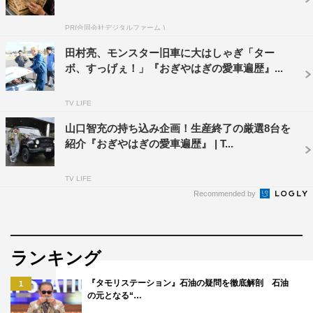
PR(合同会社デジタルファーム )
40代で手に入れた2台目の愛車は、またしても別れエピソ
田村亮、モンスター旧車に大はしゃぎ「ター
ードが特殊。買い手探しのため、中尾が取った大胆な作戦
ボ、すっげぇ！」『おぎやはぎの愛車遍歴』...
とは？そして3台目の愛車には、運転手との忘れられない
苦い思い出も。当時、まだ無免許だった中尾が30年の時を
TV LIFE
超えて“元愛車”の初ドライブに挑む。
山口智充の持ち込み企画！生産終了の厳選8台を
紹介『おぎやはぎの愛車遍歴』 | T...
番組情報
TV LIFE
『おぎやはぎの愛車遍歴 NO CAR,NO LIFE!』
Recommended by
BS日テレ
9月26日（土）後9・00～9・54
ランキング
『タモリステーション』石油の疑問を徹底解剖 石油
1
の元となる“…