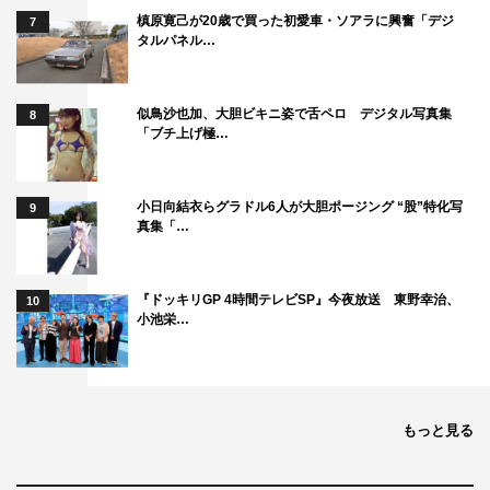
槙原寛己が20歳で買った初愛車・ソアラに興奮「デジ
7
タルパネル…
似鳥沙也加、大胆ビキニ姿で舌ペロ デジタル写真集
8
「ブチ上げ極…
小日向結衣らグラドル6人が大胆ポージング “股”特化写
9
真集「…
『ドッキリGP 4時間テレビSP』今夜放送 東野幸治、
10
小池栄…
もっと見る