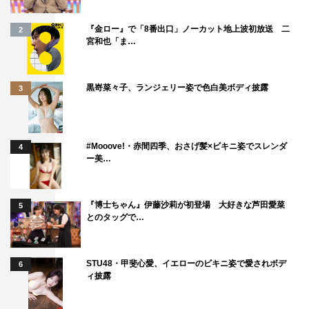
おぎやはぎ
おぎやはぎの愛車遍歴
『金ロー』で「8番出口」ノーカット地上波初放送 二
2
宮和也「ま…
黒嵜菜々子、ランジェリー姿で色白美ボディ披露
3
#Mooove!・赤間四季、おさげ髪×ビキニ姿でスレンダ
4
ー美…
『博士ちゃん』伊藤沙莉が初登場 大好きな芦田愛菜
5
とのタッグで…
STU48・甲斐心愛、イエローのビキニ姿で愛されボデ
6
ィ披露