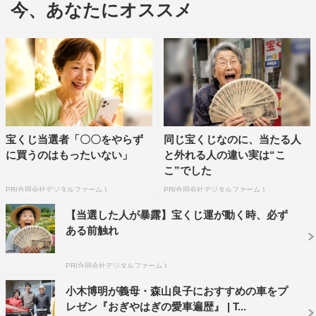
今、あなたにオススメ
宝くじ当選者「〇〇をやらず
同じ宝くじなのに、当たる人
に買うのはもったいない」
と外れる人の違い実は“こ
こ”でした
今年で74歳になる中尾。さぞ華麗な愛車遍歴を持つベテラ
PR(合同会社デジタルファーム )
PR(合同会社デジタルファーム )
ンかと思いきや、免許を取ったのは54歳のときという遅咲
【当選した人が暴露】宝くじ運が動く時、必ず
きドライバー。「運転手がいたから、必要なかった」とい
ある前触れ
う理由も時代を築いたスター歌手ならでは。それでも「車
を持つのもステータスだったから」と30代の頃には車は持
PR(合同会社デジタルファーム )
っていたという。
小木博明が義母・森山良子におすすめの車をプ
レゼン『おぎやはぎの愛車遍歴』 | T...
そんな中尾の人生初の愛車が登場。ところが、中尾の反応