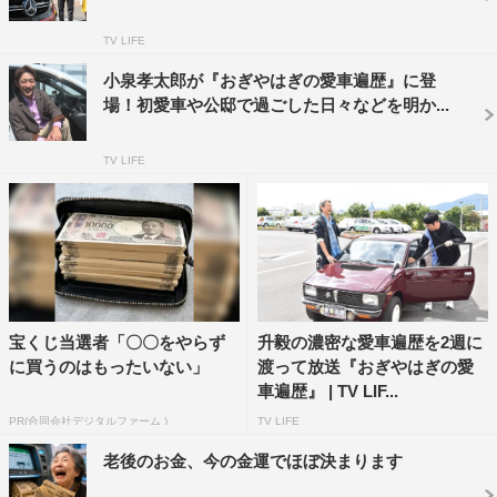
がおかしい。どうやら、記憶に合致する車が見当たらず、
TV LIFE
別の車が用意されていた。運転してくれた姉とのハラハラ
小泉孝太郎が『おぎやはぎの愛車遍歴』に登
ドキドキのドライブ秘話や、愛車との初めての別れなど、
場！初愛車や公邸で過ごした日々などを明か...
当時30代だった中尾の若かりし頃の思い出がよみがえり、
失って初めて分かる相棒への感謝を語る中尾に、小木が直
TV LIFE
球すぎる一言を放つ。
宝くじ当選者「〇〇をやらず
升毅の濃密な愛車遍歴を2週に
に買うのはもったいない」
渡って放送『おぎやはぎの愛
車遍歴』 | TV LIF...
PR(合同会社デジタルファーム )
TV LIFE
老後のお金、今の金運でほぼ決まります