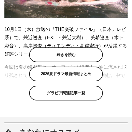
10月1日（木）放送の『THE突破ファイル』（日本テレビ
系）で、兼近巡査（EXIT・兼近大樹）、美希巡査（木下
彩音）、高岸巡査（ティモンディ・高岸宏行）が活躍する
好評シリーズ「突破交番」の新作が登場する。
続きを読む
今回は夏の海が舞台。サーフィンの練習中、沖に流され取
2026夏ドラマ最新情報まとめ
り残されてしまった男性の救出に3人の巡査が挑む。中で
も活躍を見せるのは兼近巡査。休日に一人、華麗にサーフ
ィンを楽しむ姿や、波が荒れ狂う海へ果敢に飛び込む男性
グラビア関連記事一覧
の救出に向かう姿など、いつもとは違った勇姿を披露す
る。
ほかにも、高岸巡査がヘリに乗って捜索を行う場面、危険
を顧みず救出活動を続ける兼近巡査を美希巡査が必死に制