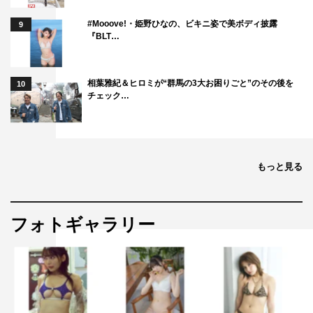
大騒ぎで、情けなかったですね（笑）。あと、菊田さんは
#Mooove!・姫野ひなの、ビキニ姿で美ボディ披露
9
毎回毎回（劇中で）何かしらトラブルを起こしているの
『BLT…
で、そろそろ反省して、しっかりしてほしいです（笑）」
相葉雅紀＆ヒロミが“群馬の3大お困りごと”のその後を
10
◆暑かったり、寒かったり、雨だったり…「突破交番」
チェック…
は、厳しい状況下での撮影も多いですよね。
兼近「そうですね、朝も早くて、『眠いな～』って思って
集合してるんですけど（笑）、番組を見てくれている子ど
もっと見る
もたちや、テレビの向こうを想像して、撮影に挑んでま
す！」
フォトギャラリー
◆そんな中、撮影中の楽しみがあったら教えてください。
木下「私の撮影中の一番の楽しみは、皆さんとお弁当を食
べる時間です！朝、撮影が始まってから、昼までずっと、
お弁当のことを考えています（笑）」