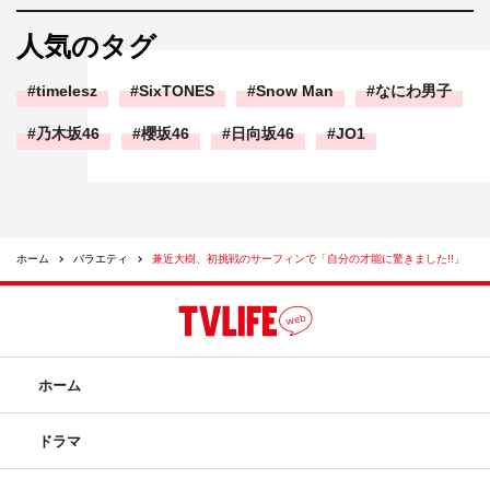
人気のタグ
timelesz
SixTONES
Snow Man
なにわ男子
乃木坂46
櫻坂46
日向坂46
JO1
ホーム
バラエティ
兼近大樹、初挑戦のサーフィンで「自分の才能に驚きました!!」
ホーム
ドラマ