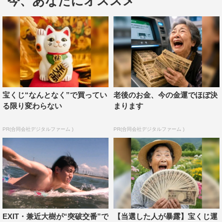
今、あなたにオススメ
止する場面など、ドラマチックに盛り上がること間違いな
しのシーンが満載となっている。
大海原に取り残されてしまうサーファーを演じるのはハナ
コ・菊田竜大。「突破交番」をはじめ、突破ドラマで何度
も酷い目に遭い、今や“不運な男”の役がすっかり板につい
てきた菊田の名演技も注目だ。
宝くじ“なんとなく”で買ってい
老後のお金、今の金運でほぼ決
る限り変わらない
まります
PR(合同会社デジタルファーム )
PR(合同会社デジタルファーム )
EXIT・兼近大樹が“突破交番”で
【当選した人が暴露】宝くじ運