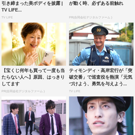
引き締まった美ボディを披露 |
が動く時、必ずある前触れ
兼近大樹（EXIT）＆木下彩音コメント
TV LIFE...
TV LIFE
PR(合同会社デジタルファーム )
◆今回の「突破交番」の収録はいかがでしたか？?
兼近「海ロケ、楽しかったです！」
木下「私は、毎年家族で海に行っているのですが、今回撮
影でも海に来られて、うれしかったです」
【宝くじ何年も買って一度も当
ティモンディ・高岸宏行が「突
兼近「あと、初サーフィンも最高でした!!初めて板の上に
たらない人へ】原因、はっきり
破交番」で巡査役を熱演「元気
乗ったんですけど、最初から乗れました。自分の才能に驚
してます
づけよう、勇気を与えよう...
きました！」
PR(合同会社デジタルファーム )
TV LIFE
木下「（笑）。最近、高岸（宏行）さん、兼近さんと私で
の3人での撮影の機会が多いんです。毎回楽しく撮影させ
ていただいています」
◆では、今回の注目ポイントは？