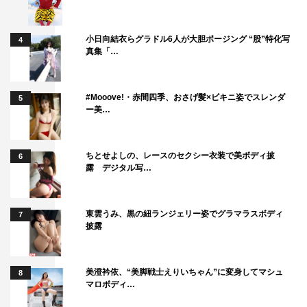
兼近「まだまだ新米なので、もっとしごいていきたいです
小日向結衣らグラドル6人が大胆ポージング “股”特化写
ね。これからは高岸も自分で“突破方法”をひらめけるよう
4
真集「…
に、僕が育てていきたいと思います！（笑）」
木下「今回はすごく天気が良くて、暑い中での撮影だった
#Mooove!・赤間四季、おさげ髪×ビキニ姿でスレンダ
5
んですけど、高岸さんは、早朝から出番のあった女子大生
ー美…
役の方の日焼けや体調なども心配されていて。兼近さんも
そうですが、お二人とも、常に周りにも優しく気遣ってく
ちとせよしの、レースのセクシー衣装で美ボディ披
6
ださるんです。テレビの印象のままの、とても頼りになる
露 デジタル写…
素敵な先輩たちです」
東雲うみ、黒の紐ランジェリー姿でグラマラスボディ
7
◆また今回は、ハナコ・菊田竜大さんが、“サーフィン中
披露
に沖へ流されてしまう若者”を演じていますが、菊田さん
のサーファー姿はいかがでしたか？
美澄衿依、“美脚戦士えりいちゃん”に変身してマシュ
8
兼近「菊田さん、サーフィンの板に全然乗れなくて、スタ
マロボディ…
ッフさんに押さえてもらいながら乗ってたんですよ。もう