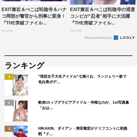
EXIT兼近＆ぺこぱ松陰寺＆ハナ
EXIT兼近＆ぺこぱ松陰寺の巡査
兼近「“美希巡査の夢の中の出来事”というシーンを撮影し
コ岡部が警官から刑事に変身！
コンビが“忍者”相手に大活躍
たんですけど、そこが見どころです。メイクとか、一番気
『THE突破ファイル...
『THE突破ファイル...
合を入れたので!!」
TV LIFE
TV LIFE
Recommended by
木下「今回は、普段の警察官とは違う兼近さんの一面がた
くさん登場するんです。みなさんぜひ、楽しみにしていて
ください」
ランキング
◆あらためて教えてほしいのですが、木下さんが演じる美
“現役女子大生アイドル”七海りお、ランジェリー姿で
1
希巡査は、どんな女性ですか？
色白美ボデ…
木下「負けず嫌いな性格。ちょっとキツめな話し方をする
のですが、本当は伝え方が下手なだけなのかなと思ってい
軟体Iカップグラビアアイドル・仲根なのか、1st写真集
2
「おは…
ます」
◆共演者についてもお聞かせください。高岸巡査役のティ
HIKAKIN、ダイアン・津田篤宏がドリフコントに初挑
3
モンディ・高岸宏行さんの印象は？
戦『ド…