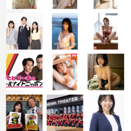
番組情報
『THE突破ファイル
アメリカンポリス＆突破交番陸海空で限界ギリギリの大突
破！2時間SP』
日本テレビ系
2020年10月1日（木）後7・00～8・54