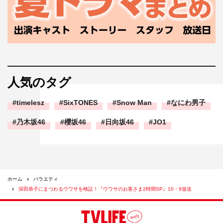
人気のタグ
timelesz
SixTONES
Snow Man
なにわ男子
乃木坂46
櫻坂46
日向坂46
JO1
ホーム
バラエティ
深田恭子にまつわるウワサを検証！『ウワサのお客さま2時間SP』10・9放送