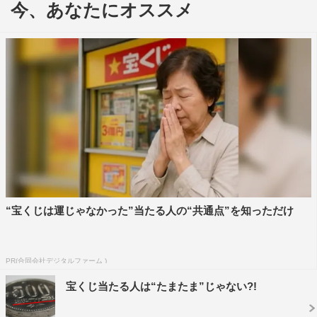
今、あなたにオススメ
今回もこれまで番組に登場したウワサの大食い美女たちが
食べ放題での新記録に挑む企画「ウワサ大食いオールスタ
“宝くじは運じゃなかった”当たる人の“共通点”を知っただけ
ーズのバイキングレコード」を実施。
戦いの舞台となるのは雛鮨（ひなずし）六本木店で、120
PR(合同会社デジタルファーム )
分で60種類のすしが食べ放題。これまでのお店の記録は六
宝くじ当たる人は“たまたま”じゃない?!
本木店が150貫、雛鮨では200貫。しかも記録を作ったの