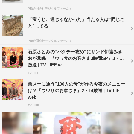
はあのギャル曽根だという。
PR(合同会社デジタルファーム )
参加するのは、番組にも何度も登場しているかよ姉とバイ
「宝くじ、運じゃなかった」当たる人は“同じこ
キングレコード企画で記録を残している大畑花蓮、さらに
と”してる
MAG!C☆PRINCEのメンバーとして活躍中の大城光。果た
して今回のメンバーは記録を塗り替えることができるの
PR(合同会社デジタルファーム )
か？
石原さとみの“パクチー攻め”にサンド伊達みき
おが悲鳴！『ウワサのお客さま3時間SP』3・27
放送 | TV LIFE w...
TV LIFE
業スーに通う“100人の母”が作る今夜のメニュー
は？『ウワサのお客さま』2・14放送 | TV LIFE
web
TV LIFE