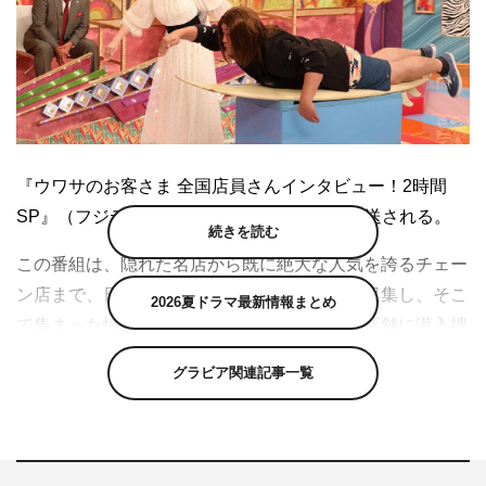
『ウワサのお客さま 全国店員さんインタビュー！2時間
SP』（フジテレビ系）が10月9日（金）に放送される。
続きを読む
この番組は、隠れた名店から既に絶大な人気を誇るチェー
ン店まで、日本中のさまざまな店舗の情報を収集し、そこ
2026夏ドラマ最新情報まとめ
で集まった情報を基に番組スタッフがさらに店舗に潜入捜
査を行い、店舗スタッフの間でもウワサになっている“お
グラビア関連記事一覧
客さま”をあぶり出してその生態を追うバラエティ。「ゲ
ストお客さまウオッチャー」に片瀬那奈、佐藤仁美、下野
紘、深田恭子、堀田茜、本田望結を迎えて送る。