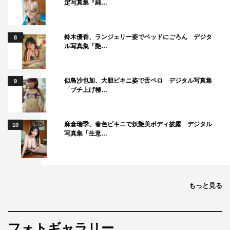
定写真集『純…
鈴木優香、ランジェリー姿でベッドにごろん デジタ
8
ル写真集「艶…
番組情報
似鳥沙也加、大胆ビキニ姿で舌ペロ デジタル写真集
9
「ブチ上げ極…
『ウワサのお客さま 全国店員さんインタビュー！2時間
SP』
麻倉瑞季、春色ビキニで妖艶美ボディ披露 デジタル
10
フジテレビ系
写真集「生意…
2020年10月9日（金）後9時～10時52分
＜MC＞
伊達みきお（サンドウィッチマン）
もっと見る
富澤たけし（サンドウィッチマン）
川島明（麒麟）
フォトギャラリー
＜ゲストお客さまウオッチャー＞