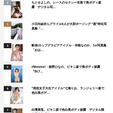
ちとせよしの、レースのセクシー衣装で美ボディ披
2
露 デジタル写…
続いて一行は下北沢の鉄板焼き店を訪れ、見た目も凶暴
な“死神モダン”に挑戦する。実はこれまで完食に成功した
人はまだいないという番組史上最強の敵に勝つことはでき
小日向結衣らグラドル6人が大胆ポージング “股”特化写
3
真集「…
るのか？さらに、進行役の雨宮萌果も参戦。脅威のパワー
を見せ、最後には感動の結末が…。
軟体Iカップグラビアアイドル・仲根なのか、1st写真集
4
さらに番組では、「ゲストお客さまウオッチャー」として
「おは…
参加している深田恭子にまつわるウワサを本人の証言を基
に検証する。
#Mooove!・姫野ひなの、ビキニ姿で美ボディ披露
5
『BLT…
“現役女子大生アイドル”七海りお、ランジェリー姿で
6
色白美ボデ…
白濱美兎、ビキニ姿で色白美ボディ披露 デジタル限
7