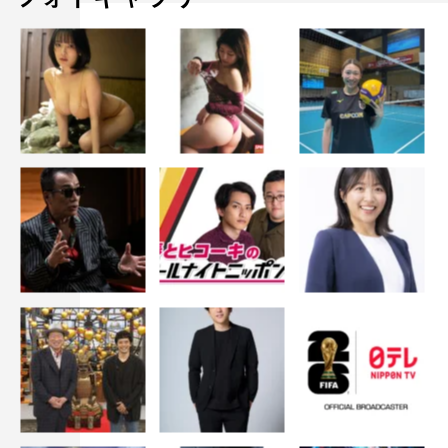
片瀬那奈、佐藤仁美、深田恭子、堀田茜、本田望結
＜ゲスト＞
下野紘
＜VTRゲスト＞
瑛茉ジャスミン、大城光（MAG!C☆PRINCE）、片瀬那
奈、花江夏樹、ぺこぱ
＜進行＞
雨宮萌果
©フジテレビ
この記事の写真