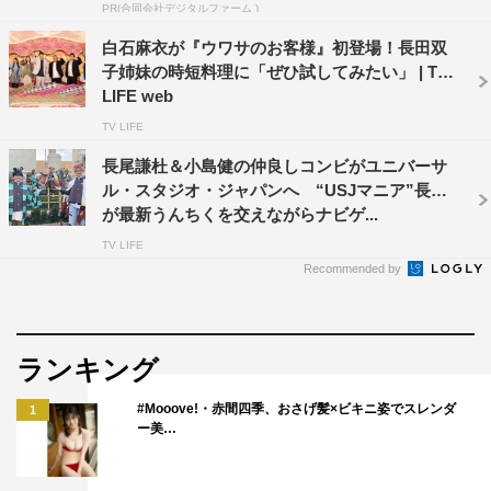
PR(合同会社デジタルファーム )
白石麻衣が『ウワサのお客様』初登場！長田双
子姉妹の時短料理に「ぜひ試してみたい」 | TV
LIFE web
『ウワサのお客さま』で2度目となる激辛部の激辛道場破
TV LIFE
りには、部長の片瀬那奈、瑛茉ジャスミンに加え、ぺこぱ
長尾謙杜＆小島健の仲良しコンビがユニバーサ
が参戦。4人中2人が完食すれば成功というルールで道場破
ル・スタジオ・ジャパンへ “USJマニア”長尾
が最新うんちくを交えながらナビゲ...
りに挑む。
TV LIFE
まずは池袋にあるインド料理店「サフラン」に殴り込み、
Recommended by
赤唐辛子300本分相当というカレーに挑戦。10人に1人も
完食できないという、世界一辛いカレーだという。実はカ
レー店で長年アルバイト経験があるというぺこばの松陰寺
ランキング
太勇はカレーのスパイスには慣れていると自信満々で挑む
#Mooove!・赤間四季、おさげ髪×ビキニ姿でスレンダ
1
も、冒頭から大苦戦。そんな中、辛さをもろともせず食べ
ー美…
進める瑛茉ジャスミン。そして意外にもシュウペイが善戦
する。