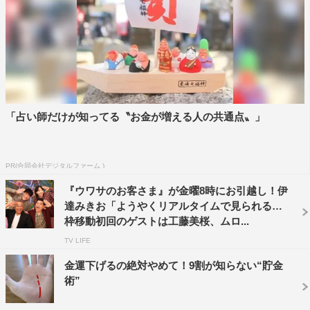
続いて、『ウワサのお客さま』・『鬼滅の刃』特別企画
に、我妻善逸役で知られる人気声優・下野紘が登場。下野
は以前にも番組にから揚げ大好き声優として登場している
が、から揚げ好きが高じて“ベストから揚げニスト”という
「占い師だけが知ってる〝お金が増える人の共通点〟」
称号を手にしている、真のから揚げ好き。今回は番組で、
そんな下野が選ぶオススメから揚げベスト3を発表する。
このVTRのナレーションを『鬼滅の刃』で竈門炭治郎役を
PR(合同会社デジタルファーム )
演じる花江夏樹が務める。
『ウワサのお客さま』が金曜8時にお引越し！伊
達みきお「ようやくリアルタイムで見られる」
枠移動初回のゲストは工藤美桜、ムロ...
TV LIFE
金運下げるの絶対やめて！9割が知らない“貯金
術”