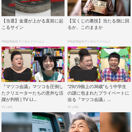
も切り込み「相当儲かってるってことよね」と感心する。
続いて中継を結ぶのは、この1年で150万ダウンロードさ
【当選】金運が上がる直前に起
【宝くじの裏技】当たる側に回
れた「飛べゴリラ」を制作した大学3年生のぴんびっとさ
こるサイン
るか、このままか
ん。「飛べゴリラ」はアプリストアで「クソゲー」と検索
PR(合同会社デジタルファーム )
すると一番上に出てきて、アメリカのインスタグラムでバ
PR(合同会社デジタルファーム )
ズったことをきっかけに、一気にダウンロードされるよう
になったという。
早速プレイしたマツコも「最後の儚さがいい」とハマった
様子。「ネコ動画以外に癒やしを発見したかも。クソゲー
『マツコ会議』マツコを圧倒し
“29の9個上の38歳”もう中学生
探しの旅に出るわ」と宣言する。
たクリエーターたちの意外な活
の謎に包まれたプライベートに
躍が判明 | TV LI...
迫る『マツコ会議』...
最後は高校生のゲームクリエイターNo.1を決める大会で準
TV LIFE
TV LIFE
優勝に輝いたえふぇ子さん。「高校3年生にして、ゲーム
が作れて、名前がえふぇ子。将来恐ろしいわよ」とマツコ
の期待大の女子高生は果たしてどんなゲームを作成したの