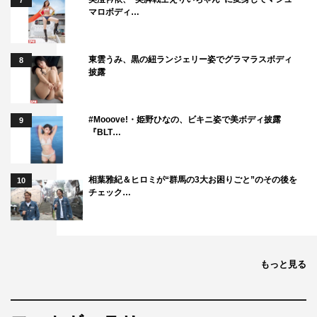
7
マロボディ…
東雲うみ、黒の紐ランジェリー姿でグラマラスボディ
8
披露
#Mooove!・姫野ひなの、ビキニ姿で美ボディ披露
9
『BLT…
相葉雅紀＆ヒロミが“群馬の3大お困りごと”のその後を
10
チェック…
もっと見る