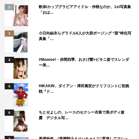
軟体Iカップグラビアアイドル・仲根なのか、1st写真集
2
「おは…
小日向結衣らグラドル6人が大胆ポージング “股”特化写
3
真集「…
#Mooove!・赤間四季、おさげ髪×ビキニ姿でスレンダ
4
ー美…
HIKAKIN、ダイアン・津田篤宏がドリフコントに初挑
5
戦『ド…
ちとせよしの、レースのセクシー衣装で美ボディ披
6
露 デジタル写…
美澄衿依、“美脚戦士えりいちゃん”に変身してマシュ