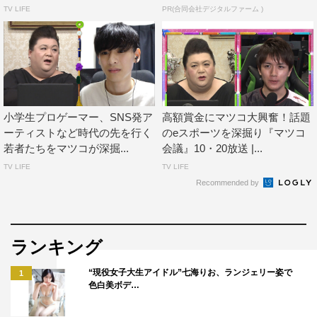
TV LIFE
PR(合同会社デジタルファーム )
マツコ・デラックス
小学生プロゲーマー、SNS発ア
高額賞金にマツコ大興奮！話題
ーティストなど時代の先を行く
のeスポーツを深掘り『マツコ
若者たちをマツコが深掘...
会議』10・20放送 |...
TV LIFE
TV LIFE
Recommended by
ランキング
“現役女子大生アイドル”七海りお、ランジェリー姿で
1
色白美ボデ…