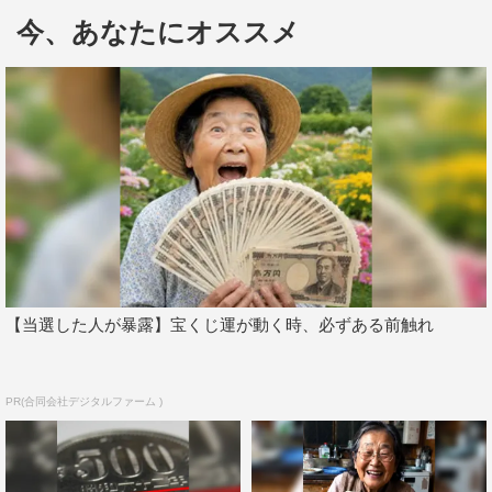
今、あなたにオススメ
まずは、800万ダウンロード超えの「どうぶつタワーバト
ル」を生み出した藪崎さんと中継。このゲームはSNSや
YouTubeで広がり、ティーンを中心に大ヒット。およそ1
か月でランキング1位を獲得したと聞いたマツコ・デラッ
クスは「1人でやってるんでしょう。夢あるわね」と興味
津々。
【当選した人が暴露】宝くじ運が動く時、必ずある前触れ
「どうぶつタワーバトル」は、相手と交互にどうぶつを積
み上げていくゲームで、バーからどうぶつが落ちたほうが
PR(合同会社デジタルファーム )
負けというゲーム。早速、藪崎さんとゲーム対決すると、
マツコの技に「あ～」と藪崎さんが思わずつぶやいてしま
うひと幕も。さらにマツコは大ヒット作の収入や仕組みに