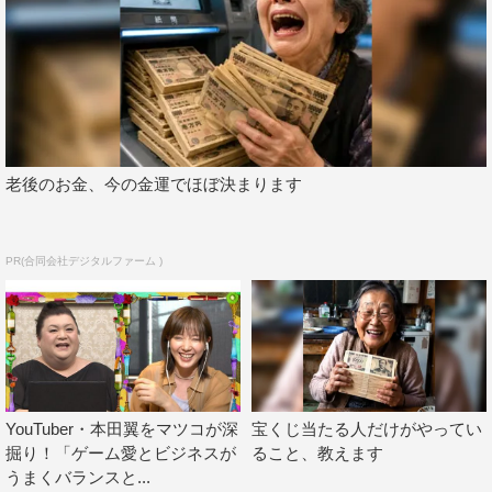
か？
若者に将来への思いを聞いたマツコは「若いっていいね。
ちゃんと夢や希望を持ってるってすてき」と感心。日本の
将来はみんなにかかっていると語り「若い子が希望さえ失
わなければ絶対に大丈夫だから、見捨てないでね」と願
う。
老後のお金、今の金運でほぼ決まります
番組情報
PR(合同会社デジタルファーム )
『マツコ会議』
日本テレビ系
2020年10月10日（土）後11・00～11・30
YouTuber・本田翼をマツコが深
宝くじ当たる人だけがやってい
掘り！「ゲーム愛とビジネスが
ること、教えます
うまくバランスと...