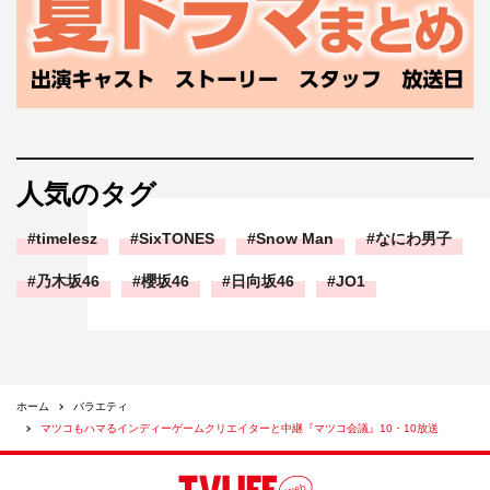
人気のタグ
timelesz
SixTONES
Snow Man
なにわ男子
乃木坂46
櫻坂46
日向坂46
JO1
ホーム
バラエティ
マツコもハマるインディーゲームクリエイターと中継『マツコ会議』10・10放送