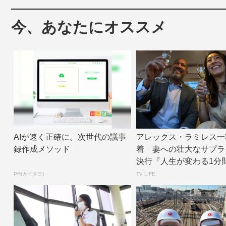
今、あなたにオススメ
AIが速く正確に。次世代の議事
アレックス・ラミレス一
録作成メソッド
着 妻への壮大なサプラ
決行『人生が変わる1分
イ話』 | TV...
PR(カイタヨ)
TV LIFE