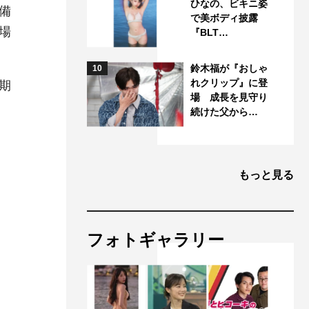
ひなの、ビキニ姿
備
で美ボディ披露
場
『BLT…
鈴木福が『おしゃ
10
れクリップ』に登
期
場 成長を見守り
続けた父から…
もっと見る
フォトギャラリー