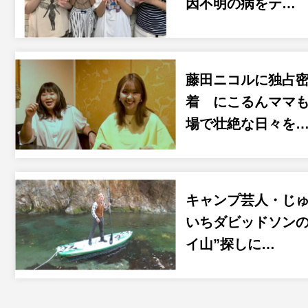
因不明の病をテ…
藤田ニコルに独占
着 にこるんママ
場で壮絶な日々を
キャンプ芸人・じ
いちダビッドソンの
イ山”探しに…