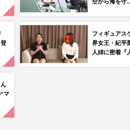
空から海を守
密
フィギュアス
も登
界女王・紀平
…
人姉に密着『
ゅん
“マ