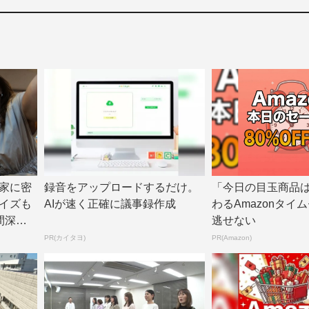
家に密
録音をアップロードするだけ。
「今日の目玉商品
イズも
AIが速く正確に議事録作成
わるAmazonタイ
間深イ
逃せない
PR(カイタヨ)
PR(Amazon)