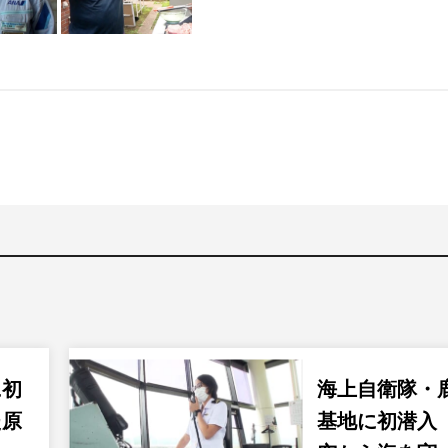
に初
海上自衛隊・
た原
基地に初潜入 