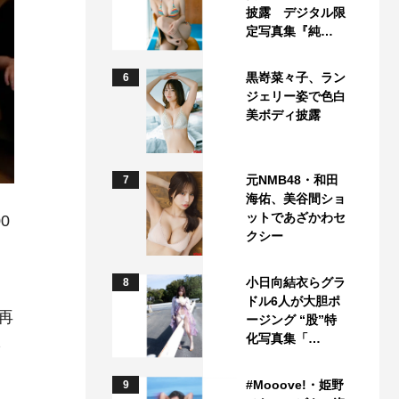
披露 デジタル限
定写真集『純…
黒嵜菜々子、ラン
6
ジェリー姿で色白
美ボディ披露
元NMB48・和田
7
海佑、美谷間ショ
ットであざかわセ
0
クシー
小日向結衣らグラ
8
ドル6人が大胆ポ
再
ージング “股”特
化写真集「…
ら
#Mooove!・姫野
9