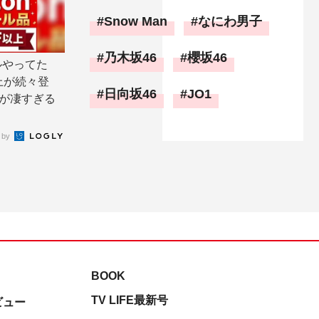
Snow Man
なにわ男子
乃木坂46
櫻坂46
ルやってた
上が続々登
日向坂46
JO1
気が凄すぎる
 by
BOOK
TV LIFE最新号
ビュー