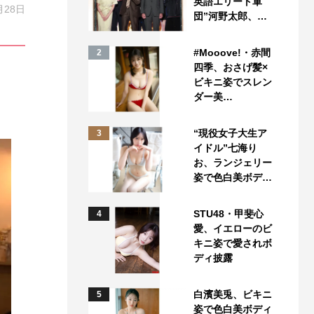
英語エリート軍
月28日
団”河野太郎、…
#Mooove!・赤間
2
四季、おさげ髪×
ビキニ姿でスレン
ダー美…
“現役女子大生ア
3
イドル”七海り
お、ランジェリー
姿で色白美ボデ…
STU48・甲斐心
4
愛、イエローのビ
キニ姿で愛されボ
ディ披露
白濱美兎、ビキニ
5
姿で色白美ボディ