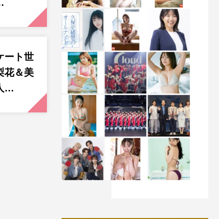
…
ケート世
梨花＆美
人…