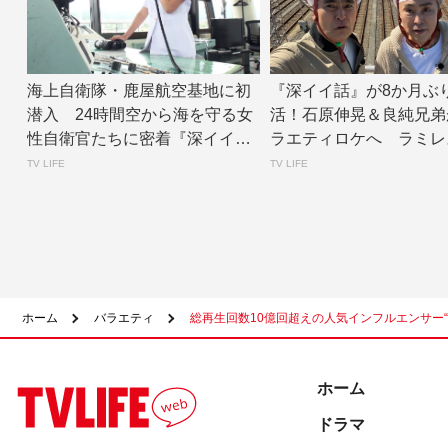
海上自衛隊・鹿屋航空基地に初
『深イイ話』が8か月ぶ
潜入 24時間空から海を守る女
活！石原伸晃＆良純兄弟
性自衛官たちに密着『深イイ
ラエティロケへ ラミレ
話』 | TV ...
ミリーの長期密着...
TV LIFE
TV LIFE
ホーム
バラエティ
総再生回数10億回超えの人気インフルエンサー
ホーム
ドラマ