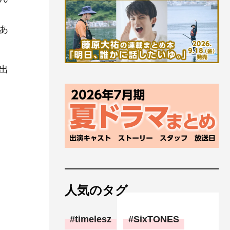
あ
出
人気のタグ
timelesz
SixTONES