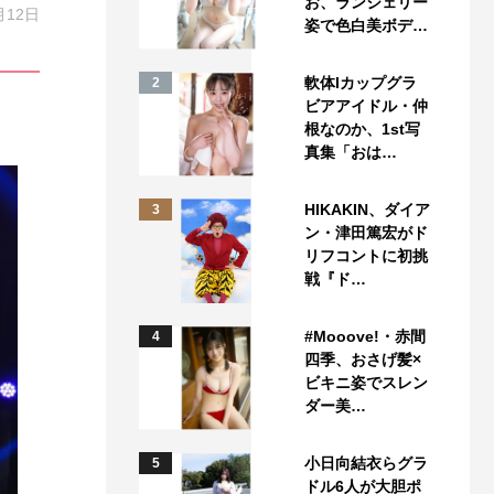
お、ランジェリー
月12日
姿で色白美ボデ…
軟体Iカップグラ
2
ビアアイドル・仲
根なのか、1st写
真集「おは…
HIKAKIN、ダイア
3
ン・津田篤宏がド
リフコントに初挑
戦『ド…
#Mooove!・赤間
4
四季、おさげ髪×
ビキニ姿でスレン
ダー美…
小日向結衣らグラ
5
ドル6人が大胆ポ