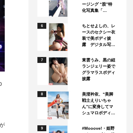
ージング “股”特
化写真集「…
ちとせよしの、レ
6
ースのセクシー衣
装で美ボディ披
露 デジタル写…
東雲うみ、黒の紐
7
ランジェリー姿で
グラマラスボディ
披露
0
美澄衿依、“美脚
8
戦士えりいちゃ
ん”に変身してマ
シュマロボディ…
が
#Mooove!・姫野
9