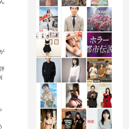
ん
が
評
制
も
あ