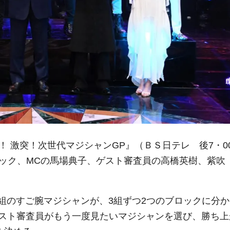
選！ 激突！次世代マジシャンGP』（ＢＳ日テレ 後7・0
マリック、MCの馬場典子、ゲスト審査員の高橋英樹、紫吹
6組のすご腕マジシャンが、3組ずつ2つのブロックに分か
スト審査員がもう一度見たいマジシャンを選び、勝ち上