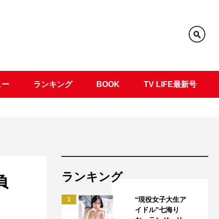
ュー
ランキング
BOOK
TV LIFE最新号
ランキング
負
“現役女子大生ア
1
イドル”七海り