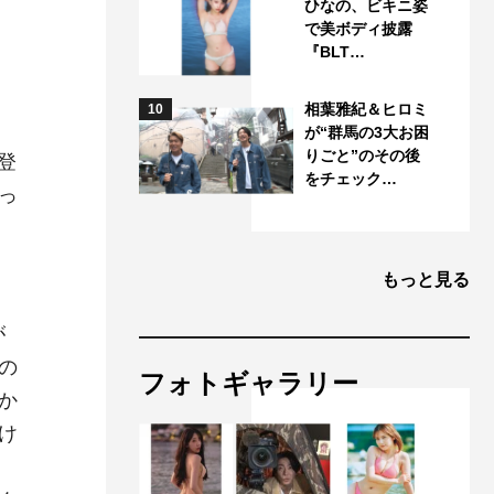
ひなの、ビキニ姿
で美ボディ披露
『BLT…
相葉雅紀＆ヒロミ
10
が“群馬の3大お困
りごと”のその後
登
をチェック…
っ
もっと見る
が
の
フォトギャラリー
か
け