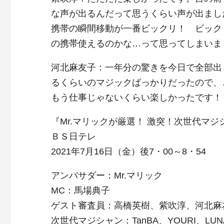
な声が出るんだって思うくらい声が出まし
携帯の瞬間移動が一番ビックリ！ ビック
の携帯使えるのかな…って思ってしまいま
河北麻友子：一年分の驚きを今日で全部出
るくらいのマジックばっかりだったので、
もう仕事じゃないくらい楽しかったです！
『Mr.マリックが厳選！ 激突！次世代マジ
ＢＳ日テレ
2021年7月16日（金）後7・00～8・54
アンバサダー：Mr.マリック
MC：馬場典子
ゲスト審査員：高橋英樹、紫吹淳、河北麻
次世代マジシャン：TanBA、YOURI、LUN