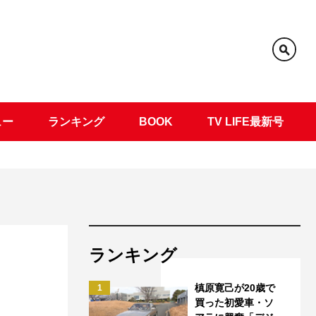
ュー
ランキング
BOOK
TV LIFE最新号
ランキング
槙原寛己が20歳で
1
買った初愛車・ソ