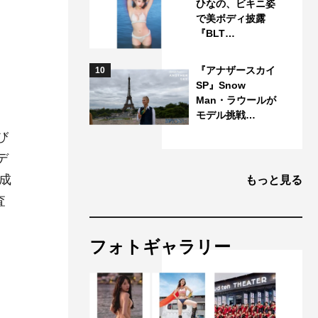
ひなの、ビキニ姿
で美ボディ披露
『BLT…
回
『アナザースカイ
10
る
SP』Snow
Man・ラウールが
モデル挑戦…
び
デ
成
もっと見る
査
フォトギャラリー