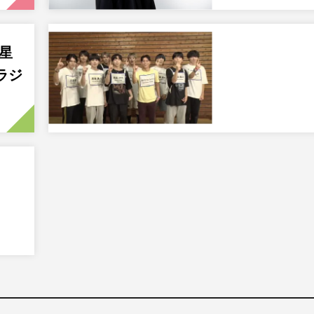
流星
ラジ