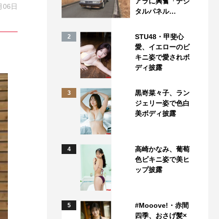
アラに興奮「デジ
月06日
タルパネル…
STU48・甲斐心
2
愛、イエローのビ
キニ姿で愛されボ
ディ披露
黒嵜菜々子、ラン
3
ジェリー姿で色白
美ボディ披露
高崎かなみ、葡萄
4
色ビキニ姿で美ヒ
ップ披露
#Mooove!・赤間
5
四季、おさげ髪×