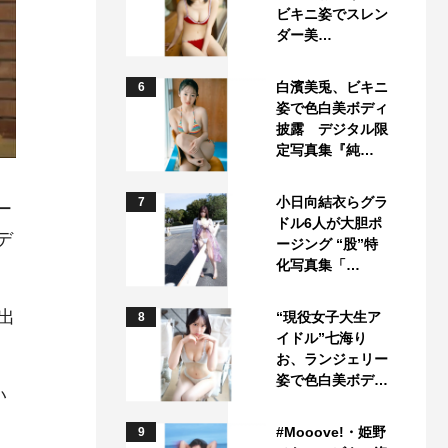
ビキニ姿でスレン
ダー美…
白濱美兎、ビキニ
6
姿で色白美ボディ
披露 デジタル限
定写真集『純…
小日向結衣らグラ
7
ー
ドル6人が大胆ポ
デ
ージング “股”特
化写真集「…
出
“現役女子大生ア
8
イドル”七海り
お、ランジェリー
姿で色白美ボデ…
い
#Mooove!・姫野
9