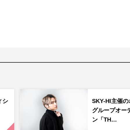
ィシ
SKY-HI主催
」
グループオー
ン「TH…