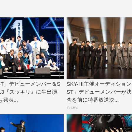
IRST」デビューメンバー＆S
SKY-HI主催オーディション「
8・13『スッキリ』に生出演
ST」デビューメンバーが
発表...
査を前に特番放送決...
TV LIFE