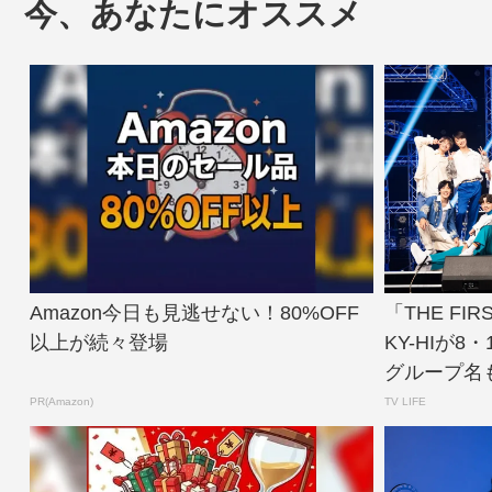
今、あなたにオススメ
Amazon今日も見逃せない！80%OFF
「THE F
以上が続々登場
KY-HIが
グループ名も
PR(Amazon)
TV LIFE