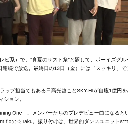
レビ系）で、“真夏のザスト祭”と題して、ボーイズグル
を5日連続で放送。最終日の13日（金）には『スッキリ』で
Aのラップ担当でもある日高光啓ことSKY-HIが自腹1億円を
ィション。
ning One」。メンバーたちのプレデビュー曲になると
-floの☆Taku。振り付けは、世界的ダンスユニットs**t