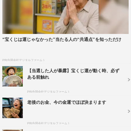
テレビ朝日系
2021年8月9日（月）後6・45～9・48 ほか
この記事の写真
“宝くじは運じゃなかった”当たる人の“共通点”を知っただけ
PR(合同会社デジタルファーム )
【当選した人が暴露】宝くじ運が動く時、必ず
ある前触れ
PR(合同会社デジタルファーム )
老後のお金、今の金運でほぼ決まります
PR(合同会社デジタルファーム )