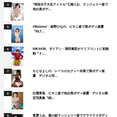
“現役女子大生アイドル”七海りお、ランジェリー姿で
4
色白美ボデ…
#Mooove!・姫野ひなの、ビキニ姿で美ボディ披露
5
『BLT…
HIKAKIN、ダイアン・津田篤宏がドリフコントに初挑
6
戦『ド…
ちとせよしの、レースのセクシー衣装で美ボディ披
7
露 デジタル写…
白濱美兎、ビキニ姿で色白美ボディ披露 デジタル限
8
定写真集『純…
東雲うみ、黒の紐ランジェリー姿でグラマラスボディ
9