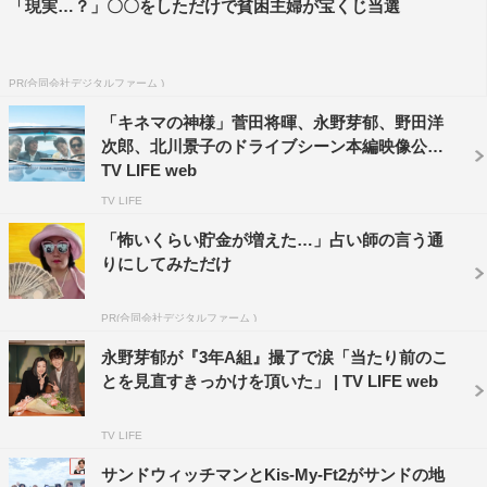
「現実…？」〇〇をしただけで貧困主婦が宝くじ当選
PR(合同会社デジタルファーム )
「キネマの神様」菅田将暉、永野芽郁、野田洋
次郎、北川景子のドライブシーン本編映像公開 |
TV LIFE web
TV LIFE
「怖いくらい貯金が増えた…」占い師の言う通
りにしてみただけ
PR(合同会社デジタルファーム )
永野芽郁が『3年A組』撮了で涙「当たり前のこ
とを見直すきっかけを頂いた」 | TV LIFE web
TV LIFE
サンドウィッチマンとKis-My-Ft2がサンドの地