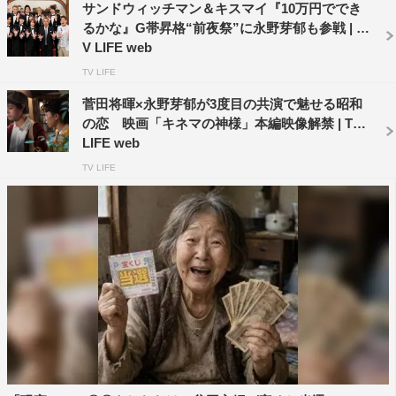
サンドウィッチマン＆キスマイ『10万円ででき
るかな』G帯昇格“前夜祭”に永野芽郁も参戦 | T
V LIFE web
Kis-My-Ft2
サンドウィッチマン
TV LIFE
菅田将暉×永野芽郁が3度目の共演で魅せる昭和
二階堂高嗣
北山宏光
千賀健永
の恋 映画「キネマの神様」本編映像解禁 | TV
LIFE web
宮田俊哉
横尾渉
永野芽郁
TV LIFE
玉森裕太
菅田将暉
藤ヶ谷太輔