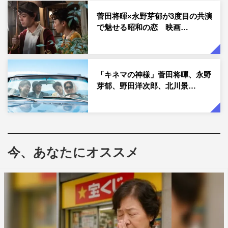
に挑む菅田。そんな菅田に「天才だな！」と言わしめる天
菅田将暉×永野芽郁が3度目の共演
然ぶりを発揮しながら、「今回も高級ゲーム機を当てて、
で魅せる昭和の恋 映画…
永野芽郁が来ると高級ゲーム機を当てるという認識を確立
したい」と息巻く永野。そんな2人からは驚きの商品だけ
でなく、2人が出演している公開中の映画「キネマの神
「キネマの神様」菅田将暉、永野
様」撮影時の（秘）エピソードも飛び出す。
芽郁、野田洋次郎、北川景…
さらに、放送日の翌日、8月10日はKis-My-Ft2のCDデビュ
ー10周年記念日。これにちなんでサンドウィッチマンから
キスマイにサプライズのお祝いも。スタジオにくす玉を仕
込んでの華やかなお祝いに、キスマイも「うれしい！」と
今、あなたにオススメ
大喜び。メンバーにそれぞれ今年の抱負を聞いてみたとこ
ろ、藤ヶ谷の熱量たっぷりの回答が物議を醸すことにな
る。
『帰れマンデー見っけ隊!!＆10万円でできるかな 合体3
時間SP』