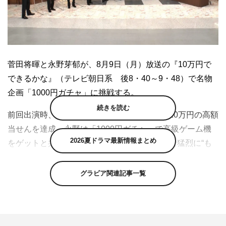
菅田将暉と永野芽郁が、8月9日（月）放送の『10万円で
できるかな』（テレビ朝日系 後8・40～9・48）で名物
企画「1000円ガチャ」に挑戦する。
続きを読む
前回出演時、菅田はサマージャンボ宝くじで10万円の高額
当せんを達成、永野は「1000円ガチャ」で高級ゲーム機
2026夏ドラマ最新情報まとめ
をゲットと共に強運ぶりを見せつけた。そんな猛烈に“も
ってる”2人が、互いの強運ぶりをガチで競い合うべく、
「1000円ガチャ」最新バトルに参戦する。
グラビア関連記事一覧
今回は「1000円ガチャ」史上初の試み。菅田＆藤ヶ谷太
輔がいるお台場、永野＆玉森裕太がいる秋葉原、そしてサ
ンドウィッチマンとKis-My-Ft2のメンバーがいる六本木の