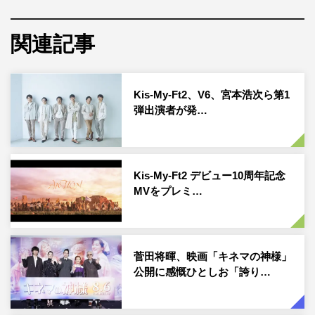
テレビ朝日スタジオを中継でつなぎ、「番組史上初！同時
中継1000円ガチャバトル」を展開する。相手の様子と成
関連記事
績をリアルタイムで見ることで一層、闘争心に火がついた
菅田と永野が、己の運の限りをその手に注ぎ込みながら、
ガチャを回しまくる。
Kis-My-Ft2、V6、宮本浩次ら第1
弾出演者が発…
人生初の1000円ガチャに挑んだ菅田は、一発目から“運”を
味方に付け、数々の芸能人を震えさせてきた1000円ガチ
ャ名物「ビリビリ」に対しても、おいしいリアクションを
Kis-My-Ft2 デビュー10周年記念
連発。いっぽう菅田の様子をリアルタイムで見た永野は涼
MVをプレミ…
しい顔で「私はもうちょっと上を目指したい」と宣言し、
挑発された菅田も思わず「うわっ、ムカつくなー！（苦
笑）」とのけぞり、さらなる本気を見せようと立ち上が
菅田将暉、映画「キネマの神様」
る。
公開に感慨ひとしお「誇り…
高らかに「勝ちます！」と宣言し、バラエティー的な笑い
もガンガン取りながら、ある種余裕ともいえる姿勢で勝負