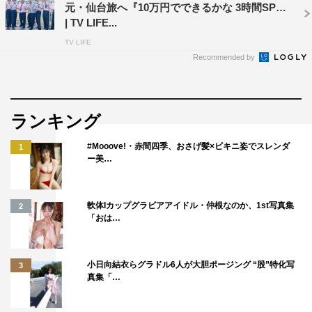
元・仙台旅へ『10万円でできるかな 3時間SP』
| TV LIFE...
TV LIFE
Recommended by
ランキング
#Mooove!・赤間四季、おさげ髪×ビキニ姿でスレンダ
1
ー美…
軟体Iカップグラビアアイドル・仲根なのか、1st写真集
2
「おは…
小日向結衣らグラドル6人が大胆ポージング “股”特化写
3
真集「…