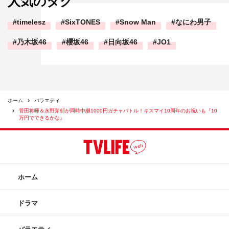
人気のタグ
timelesz
SixTONES
Snow Man
なにわ男子
乃木坂46
櫻坂46
日向坂46
JO1
ホーム
バラエティ
菅田将暉＆永野芽郁が同時中継1000円ガチャバトル！キスマイ10周年のお祝いも『10
万円でできるかな』
ホーム
ドラマ