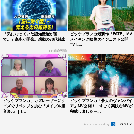
「気になっていた認知機能が菌
ビッケブランカ最新作「FATE」MV
で…」森永が開発。感動の70代続出
メイキング映像ダイジェスト公開 |
TV L...
PR(森永乳業)
ビッケブランカ、カズレーザーにク
ビッケブランカ「蒼天のヴァンパイ
イズでリベンジを挑む『メイプル超
ア」MV公開！「すごく爽快なMVが
音楽♪』 | T...
完成しましたー...
Recommended by