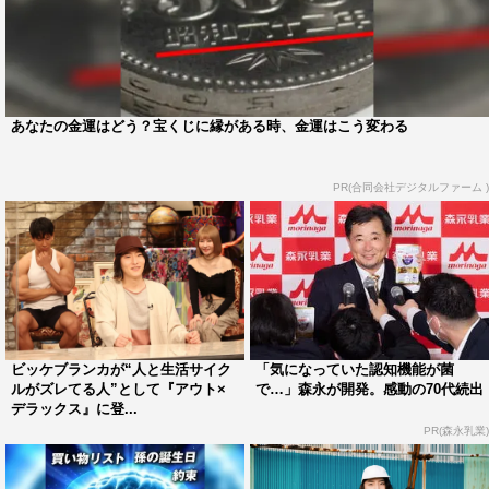
あなたの金運はどう？宝くじに縁がある時、金運はこう変わる
PR(合同会社デジタルファーム )
ビッケブランカが“人と生活サイク
「気になっていた認知機能が菌
ルがズレてる人”として『アウト×
で…」森永が開発。感動の70代続出
デラックス』に登...
PR(森永乳業)