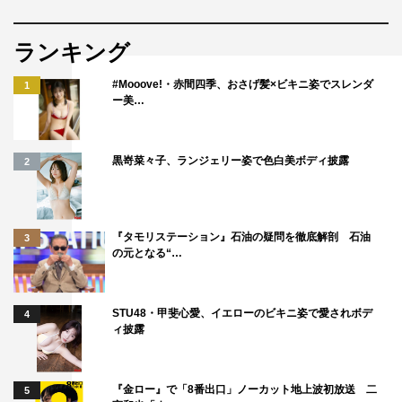
ランキング
#Mooove!・赤間四季、おさげ髪×ビキニ姿でスレンダ
1
ー美…
黒嵜菜々子、ランジェリー姿で色白美ボディ披露
2
『タモリステーション』石油の疑問を徹底解剖 石油
3
の元となる“…
STU48・甲斐心愛、イエローのビキニ姿で愛されボデ
4
ィ披露
『金ロー』で「8番出口」ノーカット地上波初放送 二
5