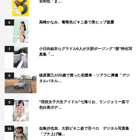
宮和也「ま…
高崎かなみ、葡萄色ビキニ姿で美ヒップ披露
6
小日向結衣らグラドル6人が大胆ポージング “股”特化写
7
真集「…
槙原寛己が20歳で買った初愛車・ソアラに興奮「デジ
8
タルパネル…
“現役女子大生アイドル”七海りお、ランジェリー姿で
9
色白美ボデ…
似鳥沙也加、大胆ビキニ姿で舌ペロ デジタル写真集
10
「ブチ上げ極…