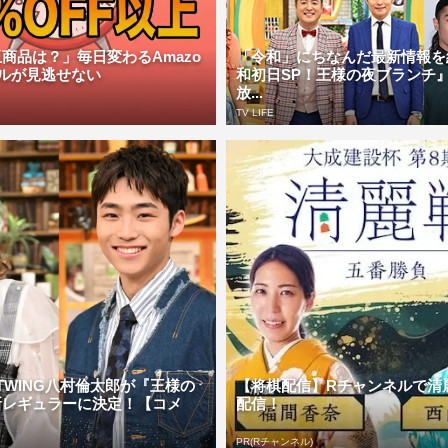
商品は？」毎日変わるAmazo
「令和」にちなんだ最新情報を
ルが見逃せない
和初日SP！王様の夜ブランチ』
放...
TV LIFE
TWING八村倫太郎が『王様の
【将棋配信】Rチャンネルで清
新レギュラーに決定！【コメ
配信！
PR(Rチャンネル)