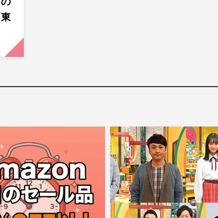
』の
「東