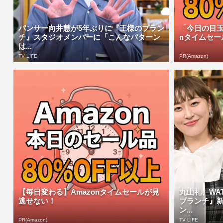
パンサー向井慧が5年ぶりに『王様のブラン
「今日の目玉
チ』スタジオメンバーに「こんなパターン
nタイムセー
は...
TV LIFE
PR(Amazon)
【毎日変わる】Amazonタイムセールが見
丸山礼、WA
逃せない！
ブランチ』
ン...
PR(Amazon)
TV LIFE