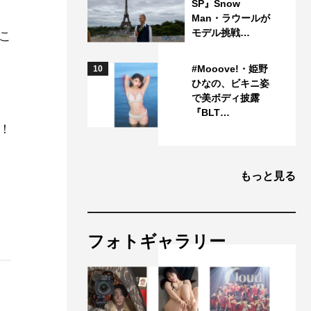
SP』Snow
Man・ラウールが
モデル挑戦…
こ
#Mooove!・姫野
10
ひなの、ビキニ姿
で美ボディ披露
『BLT…
！
もっと見る
フォトギャラリー