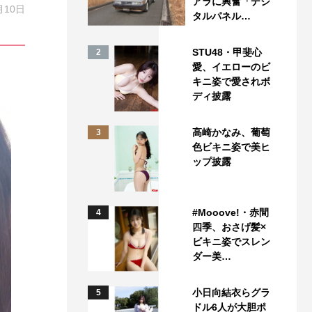
アラに興奮「デジ
月10日
タルパネル…
STU48・甲斐心
2
愛、イエローのビ
キニ姿で愛されボ
ディ披露
高崎かなみ、葡萄
3
色ビキニ姿で美ヒ
ップ披露
#Mooove!・赤間
4
四季、おさげ髪×
ビキニ姿でスレン
ダー美…
小日向結衣らグラ
5
ドル6人が大胆ポ