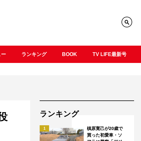
ュー
ランキング
BOOK
TV LIFE最新号
ランキング
役
槙原寛己が20歳で
1
買った初愛車・ソ