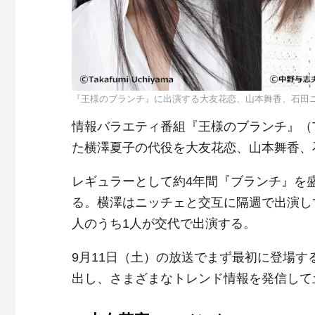
『王様のブランチ』に出演する大友花恋、山本舞香、石田
情報バラエティ番組『王様のブランチ』（T
た横澤夏子の代役を大友花恋、山本舞香、
レギュラーとして約4年間『ブランチ』を
る。横澤はニッチェと交互に隔週で出演し
人のうち1人が交代で出演する。
9月11日（土）の放送でまず最初に登場
出し、さまざまなトレンド情報を発信して