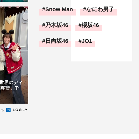
Snow Man
なにわ男子
乃木坂46
櫻坂46
日向坂46
JO1
世界のディ
萌音、Tr
 by