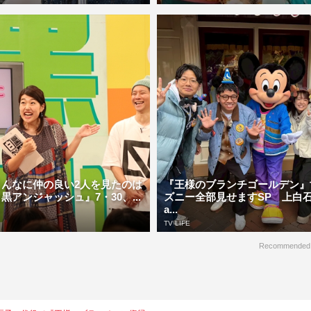
こんなに仲の良い2人を見たのは
『王様のブランチゴールデン』
黒アンジャッシュ』7・30、...
ズニー全部見せますSP 上白石
a...
TV LIFE
Recommended