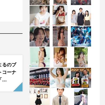
よるのブ
トコーナ
「…