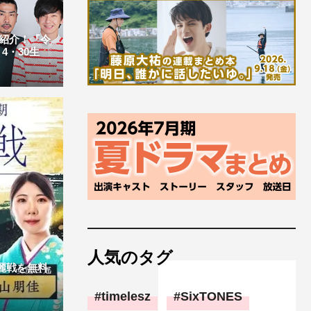
紹介！『令
4・30生
人気のタグ
麗戦を無料
timelesz
SixTONES