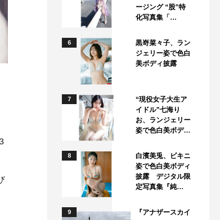
ージング “股”特
化写真集「…
黒嵜菜々子、ラン
6
ジェリー姿で色白
美ボディ披露
っ
“現役女子大生ア
7
イドル”七海り
お、ランジェリー
姿で色白美ボデ…
3
白濱美兎、ビキニ
8
姿で色白美ボディ
披露 デジタル限
び
定写真集『純…
『アナザースカイ
9