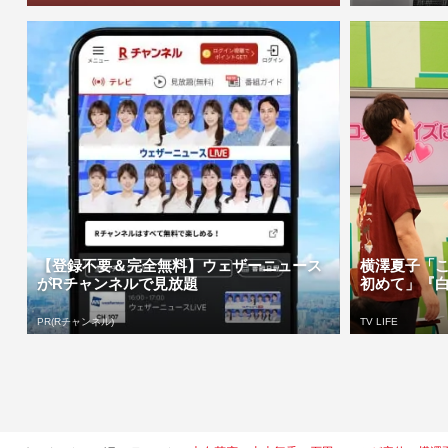
【登録不要＆完全無料】ウェザーニュース
横澤夏子「
がRチャンネルで見放題
初めて」『白
PR(Rチャンネル)
TV LIFE