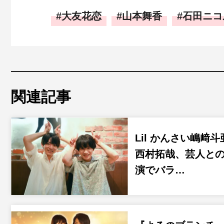
大友花恋
山本舞香
石田ニコ
関連記事
Lil かんさい嶋﨑斗
西村拓哉、芸人と
演でバラ…