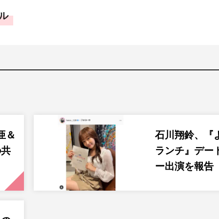
ル
亜＆
石川翔鈴、『
の共
ランチ』デー
ー出演を報告